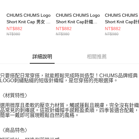
CHUMS CHUMS Logo
CHUMS CHUMS Logo
CHUMS CHUMS 
Short Knit Cap 男女 保
Short Knit Cap針織帽
Short Knit Ca
暖帽 沙色
CH051402K001
CH051402G005
NT$882
NT$882
NT$882
NT$980
NT$980
NT$980
CH051402B003
詳細說明
相關推薦
只要搭配日常穿搭，就能輕鬆完成時尚造型！CHUMS品牌經典
LOGO刺繡點綴的短版針織帽，是您穿搭的亮眼選擇。
〈材質特性〉
選用微厚且柔軟的壓克力材質，觸感蓬鬆且親膚，完全沒有針織
品常見的刺癢感。這款針織帽手感輕盈柔順，四季皆適合配戴，
簡單一戴即可展現輕鬆自然的風格。
〈商品特色〉