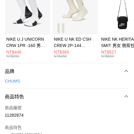
3 期 0 利率 每期
NT$326
21家銀行
合作金庫商業銀行
第一商業銀行
LINE Pay
華南商業銀行
彰化商業銀行
Apple Pay
上海商業儲蓄銀行
台北富邦商業銀行
國泰世華商業銀行
兆豐國際商業銀行
悠遊付
臺灣中小企業銀行
台中商業銀行
NIKE U J UNICORN
NIKE U NK ED CSH
NIKE NK HERIT
匯豐（台灣）商業銀行
華泰商業銀行
CRW 1PR -160 男女
CREW 2P-144
SMIT 男女 側背
全盈+PAY
聯邦商業銀行
遠東國際商業銀行
中統襪 FZ3393100
EMBRDY 男女 短統襪
BA5871010
NT$446
NT$365
NT$527
元大商業銀行
永豐商業銀行
NT$550
NT$450
NT$650
AFTEE先享後付
FZ3073133
玉山商業銀行
星展（台灣）商業銀行
相關說明
台新國際商業銀行
中國信託商業銀行
品牌
【關於「AFTEE先享後付」】
台灣樂天信用卡公司
AFTEE先享後付是「在收到商品之後才付款」的支付方式。 讓您購物簡單
運送方式
CHUMS
便利好安心！
１．簡單：不需註冊會員、不需綁卡、不需儲值。
7-11取貨(快速到店)
２．便利：只要手機號碼，簡訊認證，即可結帳。
商品特色
每筆NT$100，滿NT$1,500(含以上)免運費
３．安心：先確認商品／服務後，再付款。
商品編號
宅配
【「AFTEE先享後付」結帳流程】
１．於結帳方式選擇「AFTEE先享後付」後，將跳轉至「AFTEE先享後付」
11282874
每筆NT$100，滿NT$1,500(含以上)免運費
結帳頁面，進行簡訊認證並確認金額後，即可完成結帳。
２．訂單成立數日內，您將收到繳費通知簡訊。
商品特色
付款後門市自取
３．收到繳費通知簡訊後14天內，點擊此簡訊中的連結，可透過四大超商／