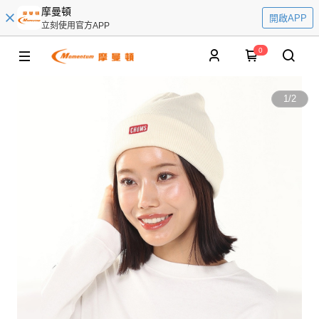
摩曼頓
開啟APP
立刻使用官方APP
0
1
/
2