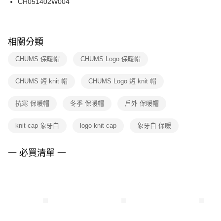
CH051402W004
每筆NT$100，滿NT$1,500(含以上)免運費
ATM／網路銀行／等多元方式進行付款，方視為交易完成。
※ 請注意：結帳手續完成當下不需立刻繳費，但若您需要取消訂單，請聯絡
購買商品的店家。未經商家同意取消之訂單仍視為有效，需透過AFTEE先享
後付繳納相關費用。
※ 交易是否成功請以「AFTEE先享後付 」之結帳頁面顯示為準，若有關於
相關分類
是否繳費成功／繳費後需取消欲退款等相關疑問，請聯繫「AFTEE先享後付
客戶支援中心」
https://netprotections.freshdesk.com/support/home
CHUMS 保暖帽
CHUMS Logo 保暖帽
【注意事項】
CHUMS 短 knit 帽
CHUMS Logo 短 knit 帽
１．透過由恩沛科技股份有限公司提供之「AFTEE先享後付」服務完成之交
易，需依本服務之必要範圍內提供個人資料，並將交易相關給付款項請求債
權轉讓予恩沛科技股份有限公司。
抗寒 保暖帽
冬季 保暖帽
戶外 保暖帽
２．關於個人資料處理事宜，請瀏覽以下網址：
https://aftee.tw/terms/#terms3
knit cap 象牙白
logo knit cap
象牙白 保暖
３．未成年的使用者請事先徵得法定代理人或監護人之同意方可使用
「AFTEE先享後付」，若未經同意申辦者引起之損失，本公司不負相關責
任。
一 必買清單 一
４．使用「AFTEE先享後付」時，將依據個別帳號之用戶狀況，依本公司即
時審查核予不同之上限額度；若仍有額度不足之情形，本公司將視審查結果
請求用戶進行身份認證。
５．嚴禁一人註冊多個帳號或使用他人資訊註冊。若發現惡意使用之情形，
恩沛科技股份有限公司將有權停止該用戶之使用額度並採取法律行動。