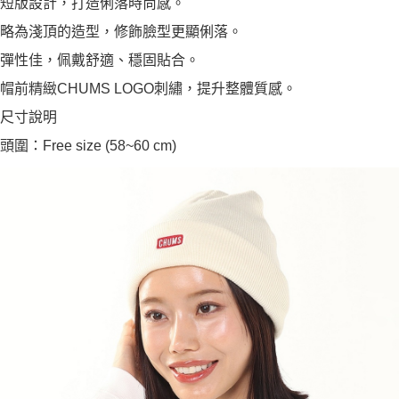
短版設計，打造俐落時尚感。
略為淺頂的造型，修飾臉型更顯俐落。
彈性佳，佩戴舒適、穩固貼合。
帽前精緻CHUMS LOGO刺繡，提升整體質感。
尺寸說明
頭圍：Free size (58~60 cm)