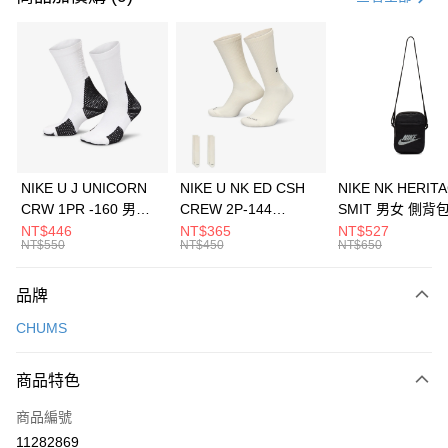
信用卡分期付款
3 期 0 利率 每期
NT$3,626
21家銀行
合作金庫商業銀行
第一商業銀行
LINE Pay
華南商業銀行
彰化商業銀行
Apple Pay
上海商業儲蓄銀行
台北富邦商業銀行
國泰世華商業銀行
兆豐國際商業銀行
悠遊付
臺灣中小企業銀行
台中商業銀行
NIKE U J UNICORN
NIKE U NK ED CSH
NIKE NK HERIT
匯豐（台灣）商業銀行
華泰商業銀行
CRW 1PR -160 男女
CREW 2P-144
SMIT 男女 側背
全盈+PAY
聯邦商業銀行
遠東國際商業銀行
中統襪 FZ3393100
EMBRDY 男女 短統襪
BA5871010
NT$446
NT$365
NT$527
元大商業銀行
永豐商業銀行
NT$550
NT$450
NT$650
AFTEE先享後付
FZ3073133
玉山商業銀行
星展（台灣）商業銀行
相關說明
台新國際商業銀行
中國信託商業銀行
品牌
【關於「AFTEE先享後付」】
台灣樂天信用卡公司
AFTEE先享後付是「在收到商品之後才付款」的支付方式。 讓您購物簡單
運送方式
CHUMS
便利好安心！
１．簡單：不需註冊會員、不需綁卡、不需儲值。
7-11取貨(快速到店)
２．便利：只要手機號碼，簡訊認證，即可結帳。
商品特色
每筆NT$100，滿NT$1,500(含以上)免運費
３．安心：先確認商品／服務後，再付款。
商品編號
宅配
【「AFTEE先享後付」結帳流程】
１．於結帳方式選擇「AFTEE先享後付」後，將跳轉至「AFTEE先享後付」
11282869
每筆NT$100，滿NT$1,500(含以上)免運費