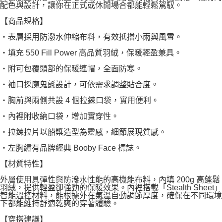
配色與設計，讓你在正式或休閒場合都能輕鬆駕馭。
【商品規格】
・表層採用防潑水伸縮布料，有效抵擋小雨與風雪。
・填充 550 Fill Power 高品質羽絨，保暖輕盈兼具。
・附可包覆頭部的保暖連帽，全面防寒。
・袖口採魔鬼氈設計，可依需求調整貼合度。
・胸前與兩側共設 4 個拉鍊口袋，實用便利。
・內裡附收納口袋，增加實穿性。
・拉鍊拉片以船槳造型為靈感，細節展現質感。
・左胸繡有品牌經典 Booby Face 標誌。
【材質特性】
外層使用具彈性與防潑水性能的高機能布料，內填 200g 高蓬鬆
羽絨，提供輕盈卻強勁的保暖效果。內裡搭載「Stealth Sheet」
智能溫控材料，能根據外在氣溫自動調節厚度，確保在不同環境
下都能維持舒適乾爽的穿著體驗。
【穿搭建議】