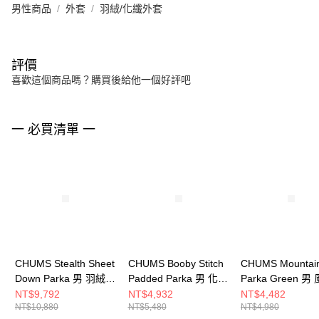
男性商品
外套
羽絨/化纖外套
評價
喜歡這個商品嗎？購買後給他一個好評吧
一 必買清單 一
CHUMS Stealth Sheet
CHUMS Booby Stitch
CHUMS Mountai
Down Parka 男 羽絨外
Padded Parka 男 化纖
Parka Green 男
套 黑色
外套 橄欖綠
外套 Crazy
NT$9,792
NT$4,932
NT$4,482
NT$10,880
NT$5,480
NT$4,980
CH041483K001
CH041468M032
CH041486C086