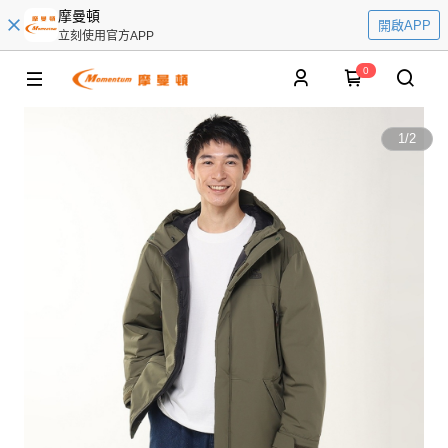
摩曼頓
開啟APP
立刻使用官方APP
0
1
/
2