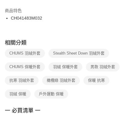
結帳頁面，進行簡訊認證並確認金額後，即可完成結帳。
２．訂單成立數日內，您將收到繳費通知簡訊。
商品特色
付款後門市自取
３．收到繳費通知簡訊後14天內，點擊此簡訊中的連結，可透過四大超商／
CH041483M032
每筆NT$100，滿NT$1,500(含以上)免運費
ATM／網路銀行／等多元方式進行付款，方視為交易完成。
※ 請注意：結帳手續完成當下不需立刻繳費，但若您需要取消訂單，請聯絡
購買商品的店家。未經商家同意取消之訂單仍視為有效，需透過AFTEE先享
後付繳納相關費用。
※ 交易是否成功請以「AFTEE先享後付 」之結帳頁面顯示為準，若有關於
相關分類
是否繳費成功／繳費後需取消欲退款等相關疑問，請聯繫「AFTEE先享後付
客戶支援中心」
https://netprotections.freshdesk.com/support/home
CHUMS 羽絨外套
Stealth Sheet Down 羽絨外套
【注意事項】
CHUMS 保暖外套
羽絨 保暖外套
男款 羽絨外套
１．透過由恩沛科技股份有限公司提供之「AFTEE先享後付」服務完成之交
易，需依本服務之必要範圍內提供個人資料，並將交易相關給付款項請求債
權轉讓予恩沛科技股份有限公司。
抗寒 羽絨外套
橄欖綠 羽絨外套
保暖 抗寒
２．關於個人資料處理事宜，請瀏覽以下網址：
https://aftee.tw/terms/#terms3
羽絨 保暖
戶外運動 保暖
３．未成年的使用者請事先徵得法定代理人或監護人之同意方可使用
「AFTEE先享後付」，若未經同意申辦者引起之損失，本公司不負相關責
任。
一 必買清單 一
４．使用「AFTEE先享後付」時，將依據個別帳號之用戶狀況，依本公司即
時審查核予不同之上限額度；若仍有額度不足之情形，本公司將視審查結果
請求用戶進行身份認證。
５．嚴禁一人註冊多個帳號或使用他人資訊註冊。若發現惡意使用之情形，
恩沛科技股份有限公司將有權停止該用戶之使用額度並採取法律行動。