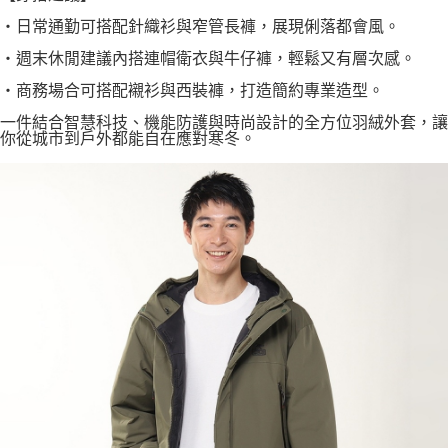
・日常通勤可搭配針織衫與窄管長褲，展現俐落都會風。
・週末休閒建議內搭連帽衛衣與牛仔褲，輕鬆又有層次感。
・商務場合可搭配襯衫與西裝褲，打造簡約專業造型。
一件結合智慧科技、機能防護與時尚設計的全方位羽絨外套，讓
你從城市到戶外都能自在應對寒冬。