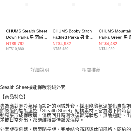
CHUMS Stealth Sheet
CHUMS Booby Stitch
CHUMS Mountai
Down Parka 男 羽絨外
Padded Parka 男 化纖
Parka Green 男
套 黑色
外套 橄欖綠
外套 Crazy
NT$9,792
NT$4,932
NT$4,482
NT$10,880
NT$5,480
NT$4,980
CH041483K001
CH041468M032
CH041486C086
詳細說明
相關推薦
Stealth Sheet機能保暖羽絨外套
【商品特色】
專為應對寒冷氣候而設計的羽絨外套，採用能隨氣溫變化自動調
節膨脹的智能溫控「Stealth Sheet」結構素材。當氣溫下降時自
動膨脹形成保暖層，溫度回升時則恢復輕薄狀態，無論通勤、出
差或日常外出，都能維持最佳體感溫度。
外套版型俐落，版型略長版，完美結合商務與休閒風格。簡約的