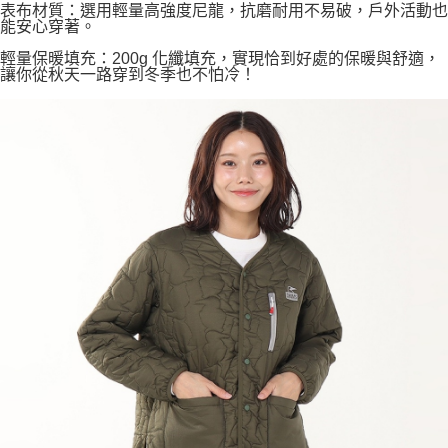
表布材質：選用輕量高強度尼龍，抗磨耐用不易破，戶外活動也
能安心穿著。
輕量保暖填充：200g 化纖填充，實現恰到好處的保暖與舒適，
讓你從秋天一路穿到冬季也不怕冷！