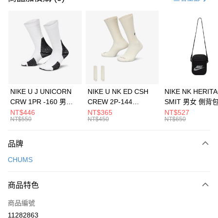
信用卡分期付款
3 期 0 利率 每期
NT$1,660
21家銀行
合作金庫商業銀行
第一商業銀行
LINE Pay
華南商業銀行
彰化商業銀行
Apple Pay
上海商業儲蓄銀行
台北富邦商業銀行
國泰世華商業銀行
兆豐國際商業銀行
悠遊付
臺灣中小企業銀行
台中商業銀行
NIKE U J UNICORN
NIKE U NK ED CSH
NIKE NK HERIT
匯豐（台灣）商業銀行
華泰商業銀行
CRW 1PR -160 男女
CREW 2P-144
SMIT 男女 側背
全盈+PAY
聯邦商業銀行
遠東國際商業銀行
中統襪 FZ3393100
EMBRDY 男女 短統襪
BA5871010
NT$446
NT$365
NT$527
元大商業銀行
永豐商業銀行
NT$550
NT$450
NT$650
AFTEE先享後付
FZ3073133
玉山商業銀行
星展（台灣）商業銀行
相關說明
台新國際商業銀行
中國信託商業銀行
品牌
【關於「AFTEE先享後付」】
台灣樂天信用卡公司
AFTEE先享後付是「在收到商品之後才付款」的支付方式。 讓您購物簡單
運送方式
CHUMS
便利好安心！
１．簡單：不需註冊會員、不需綁卡、不需儲值。
7-11取貨(快速到店)
２．便利：只要手機號碼，簡訊認證，即可結帳。
商品特色
每筆NT$100，滿NT$1,500(含以上)免運費
３．安心：先確認商品／服務後，再付款。
商品編號
宅配
【「AFTEE先享後付」結帳流程】
１．於結帳方式選擇「AFTEE先享後付」後，將跳轉至「AFTEE先享後付」
11282863
每筆NT$100，滿NT$1,500(含以上)免運費