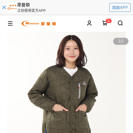
摩曼頓
開啟APP
立刻使用官方APP
0
1
/
2