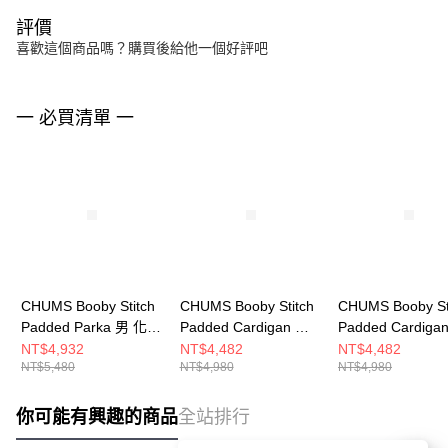
評價
喜歡這個商品嗎？購買後給他一個好評吧
一 必買清單 一
CHUMS Booby Stitch
CHUMS Booby Stitch
CHUMS Booby St
Padded Parka 男 化纖
Padded Cardigan 男
Padded Cardiga
外套 橄欖綠
化纖外套 米灰色
化纖外套 米灰色
NT$4,932
NT$4,482
NT$4,482
NT$5,480
NT$4,980
NT$4,980
CH041468M032
CH041469G057
CH141469G057
你可能有興趣的商品
全站排行