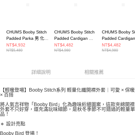
CHUMS Booby Stitch
CHUMS Booby Stitch
CHUMS Booby St
Padded Parka 男 化纖
Padded Cardigan 男
Padded Cardiga
外套 橄欖綠
化纖外套 米灰色
化纖外套 米灰色
NT$4,932
NT$4,482
NT$4,482
NT$5,480
NT$4,980
NT$4,980
CH041468M032
CH041469G057
CH141469G057
詳細說明
相關推薦
【輕暖登場】Booby Stitch系列 輕量化纖開襟外套｜可愛 × 保暖
× 百搭
將人氣吉祥物「Booby Bird」化為趣味絎縫圖案，這款夾綿開襟
外套不只好穿，還充滿玩味細節，是秋冬季節不可錯過的輕量單
品！
🔹 設計亮點
Booby Bird 登場！