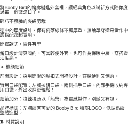
將Booby Bird的輪廓縫進外套裡，讓經典角色以嶄新方式陪你度
過每一個微涼日子。
輕巧不臃腫的夾綿剪裁
適中的厚度設計，保有俐落線條不顯厚重，無論單穿還是當作中
層搭配都超實用。
開襟款式，隨性有型
領口設計清爽簡約，可當輕便外套，也可作為保暖中層，穿搭靈
活度高。
🔸 機能細節
前開設計：採用簡潔的壓扣式開襟設計，穿脫便利又俐落。
實用口袋配置：左胸拉鍊口袋、兩側插手口袋、內部手機收納專
用口袋，外出收納更輕鬆！
細節加分：拉鍊拉頭以「船槳」為靈感製作，別緻又有趣。
品牌標誌：左胸繡有可愛的 Booby Bird 臉部LOGO，低調點綴
整體造型。
🧵 材質說明