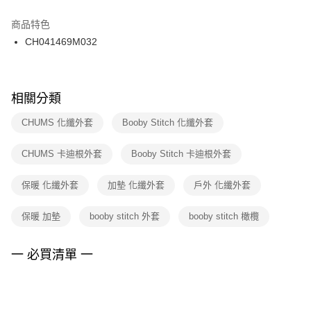
結帳頁面，進行簡訊認證並確認金額後，即可完成結帳。
２．訂單成立數日內，您將收到繳費通知簡訊。
商品特色
付款後門市自取
３．收到繳費通知簡訊後14天內，點擊此簡訊中的連結，可透過四大超商／
CH041469M032
每筆NT$100，滿NT$1,500(含以上)免運費
ATM／網路銀行／等多元方式進行付款，方視為交易完成。
※ 請注意：結帳手續完成當下不需立刻繳費，但若您需要取消訂單，請聯絡
購買商品的店家。未經商家同意取消之訂單仍視為有效，需透過AFTEE先享
後付繳納相關費用。
※ 交易是否成功請以「AFTEE先享後付 」之結帳頁面顯示為準，若有關於
相關分類
是否繳費成功／繳費後需取消欲退款等相關疑問，請聯繫「AFTEE先享後付
客戶支援中心」
https://netprotections.freshdesk.com/support/home
CHUMS 化纖外套
Booby Stitch 化纖外套
【注意事項】
CHUMS 卡迪根外套
Booby Stitch 卡迪根外套
１．透過由恩沛科技股份有限公司提供之「AFTEE先享後付」服務完成之交
易，需依本服務之必要範圍內提供個人資料，並將交易相關給付款項請求債
權轉讓予恩沛科技股份有限公司。
保暖 化纖外套
加墊 化纖外套
戶外 化纖外套
２．關於個人資料處理事宜，請瀏覽以下網址：
https://aftee.tw/terms/#terms3
保暖 加墊
booby stitch 外套
booby stitch 橄欖
３．未成年的使用者請事先徵得法定代理人或監護人之同意方可使用
「AFTEE先享後付」，若未經同意申辦者引起之損失，本公司不負相關責
任。
一 必買清單 一
４．使用「AFTEE先享後付」時，將依據個別帳號之用戶狀況，依本公司即
時審查核予不同之上限額度；若仍有額度不足之情形，本公司將視審查結果
請求用戶進行身份認證。
５．嚴禁一人註冊多個帳號或使用他人資訊註冊。若發現惡意使用之情形，
恩沛科技股份有限公司將有權停止該用戶之使用額度並採取法律行動。