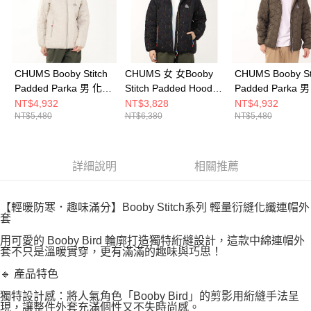
CHUMS Booby Stitch
CHUMS 女 女Booby
CHUMS Booby St
Padded Parka 男 化纖
Stitch Padded Hoodie
Padded Parka 
外套 米灰色
化纖外套
外套 橄欖綠
NT$4,932
NT$3,828
NT$4,932
NT$5,480
NT$6,380
NT$5,480
CH041468G057
CH141443K042
CH041468M032
詳細說明
相關推薦
【輕暖防寒．趣味滿分】Booby Stitch系列 輕量衍縫化纖連帽外
套
用可愛的 Booby Bird 輪廓打造獨特絎縫設計，這款中綿連帽外
套不只是溫暖實穿，更有滿滿的趣味與巧思！
🔹 產品特色
獨特設計感：將人氣角色「Booby Bird」的剪影用絎縫手法呈
現，讓整件外套充滿個性又不失時尚感。