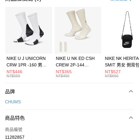
信用卡分期付款
3 期 0 利率 每期
NT$1,826
21家銀行
合作金庫商業銀行
第一商業銀行
LINE Pay
華南商業銀行
彰化商業銀行
Apple Pay
上海商業儲蓄銀行
台北富邦商業銀行
國泰世華商業銀行
兆豐國際商業銀行
悠遊付
臺灣中小企業銀行
台中商業銀行
NIKE U J UNICORN
NIKE U NK ED CSH
NIKE NK HERIT
匯豐（台灣）商業銀行
華泰商業銀行
CRW 1PR -160 男女
CREW 2P-144
SMIT 男女 側背
全盈+PAY
聯邦商業銀行
遠東國際商業銀行
中統襪 FZ3393100
EMBRDY 男女 短統襪
BA5871010
NT$446
NT$365
NT$527
元大商業銀行
永豐商業銀行
NT$550
NT$450
NT$650
AFTEE先享後付
FZ3073133
玉山商業銀行
星展（台灣）商業銀行
相關說明
台新國際商業銀行
中國信託商業銀行
品牌
【關於「AFTEE先享後付」】
台灣樂天信用卡公司
AFTEE先享後付是「在收到商品之後才付款」的支付方式。 讓您購物簡單
運送方式
CHUMS
便利好安心！
１．簡單：不需註冊會員、不需綁卡、不需儲值。
7-11取貨(快速到店)
２．便利：只要手機號碼，簡訊認證，即可結帳。
商品特色
每筆NT$100，滿NT$1,500(含以上)免運費
３．安心：先確認商品／服務後，再付款。
商品編號
宅配
【「AFTEE先享後付」結帳流程】
１．於結帳方式選擇「AFTEE先享後付」後，將跳轉至「AFTEE先享後付」
11282857
每筆NT$100，滿NT$1,500(含以上)免運費