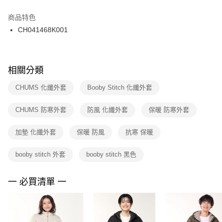
結帳頁面，進行簡訊認證並確認金額後，即可完成結帳。
２．訂單成立數日內，您將收到繳費通知簡訊。
商品特色
付款後門市自取
３．收到繳費通知簡訊後14天內，點擊此簡訊中的連結，可透過四大超商／
CH041468K001
每筆NT$100，滿NT$1,500(含以上)免運費
ATM／網路銀行／等多元方式進行付款，方視為交易完成。
※ 請注意：結帳手續完成當下不需立刻繳費，但若您需要取消訂單，請聯絡
購買商品的店家。未經商家同意取消之訂單仍視為有效，需透過AFTEE先享
後付繳納相關費用。
※ 交易是否成功請以「AFTEE先享後付 」之結帳頁面顯示為準，若有關於
相關分類
是否繳費成功／繳費後需取消欲退款等相關疑問，請聯繫「AFTEE先享後付
客戶支援中心」
https://netprotections.freshdesk.com/support/home
CHUMS 化纖外套
Booby Stitch 化纖外套
【注意事項】
CHUMS 防寒外套
防風 化纖外套
保暖 防寒外套
１．透過由恩沛科技股份有限公司提供之「AFTEE先享後付」服務完成之交
易，需依本服務之必要範圍內提供個人資料，並將交易相關給付款項請求債
權轉讓予恩沛科技股份有限公司。
加墊 化纖外套
保暖 防風
抗寒 保暖
２．關於個人資料處理事宜，請瀏覽以下網址：
https://aftee.tw/terms/#terms3
booby stitch 外套
booby stitch 黑色
３．未成年的使用者請事先徵得法定代理人或監護人之同意方可使用
「AFTEE先享後付」，若未經同意申辦者引起之損失，本公司不負相關責
任。
一 必買清單 一
４．使用「AFTEE先享後付」時，將依據個別帳號之用戶狀況，依本公司即
時審查核予不同之上限額度；若仍有額度不足之情形，本公司將視審查結果
請求用戶進行身份認證。
５．嚴禁一人註冊多個帳號或使用他人資訊註冊。若發現惡意使用之情形，
恩沛科技股份有限公司將有權停止該用戶之使用額度並採取法律行動。