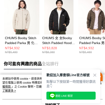
CHUMS Booby Stitch
CHUMS 女 女Booby
CHUMS Booby St
Padded Parka 男 化纖
Stitch Padded Hoodie
Padded Parka 
外套 米灰色
化纖外套
外套 橄欖綠
NT$4,932
NT$3,828
NT$4,932
NT$5,480
NT$6,380
NT$5,480
CH041468G057
CH141443K042
CH041468M032
你可能有興趣的商品
全站排行
歡迎加入摩曼頓Line官方帳號
本網站中使用 cookie，欲查詢有關本網站使用 cookie 方式之詳情，及若您不希
點擊以下按鈕第一時間獲得好康訊
熱門標籤
望在電腦上使用 cookie 時應如何變更電腦的 cookie 設定，請參閱本網站「
隱私
息👇
權條款
」之 Cookie 聲明。您繼續使用本網站即表示您同意本公司得按本網站使
用條款之 Cookie 聲明使用 cookie。
了解更多 >
連結 LINE 帳號