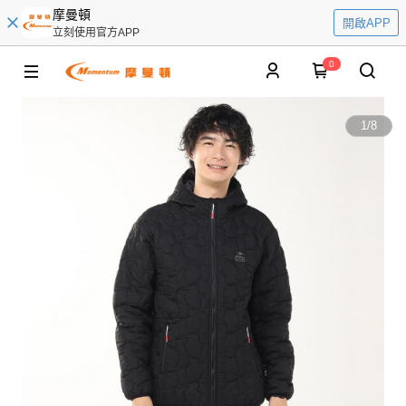
摩曼頓
開啟APP
立刻使用官方APP
0
1
/
8