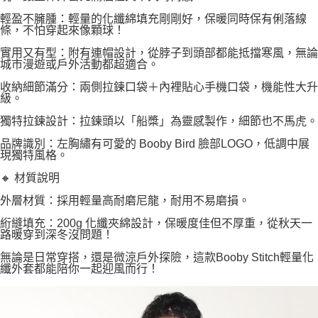
輕盈不臃腫：輕量的化纖綿填充剛剛好，保暖同時保有俐落線
條，不怕穿起來像顆球！
實用又有型：附有連帽設計，從脖子到頭部都能抵擋寒風，無論
城市漫遊或戶外活動都超適合。
收納細節滿分：兩側拉鍊口袋＋內裡貼心手機口袋，機能性大升
級。
獨特拉鍊設計：拉鍊頭以「船槳」為靈感製作，細節也不馬虎。
品牌識別：左胸繡有可愛的 Booby Bird 臉部LOGO，低調中展
現獨特風格。
🔸 材質說明
外層材質：採用輕量高耐磨尼龍，耐用不易磨損。
絎縫填充：200g 化纖夾綿設計，保暖度佳但不厚重，從秋天一
路暖穿到深冬沒問題！
無論是日常穿搭，還是微涼戶外探險，這款Booby Stitch輕量化
纖外套都能陪你一起迎風而行！