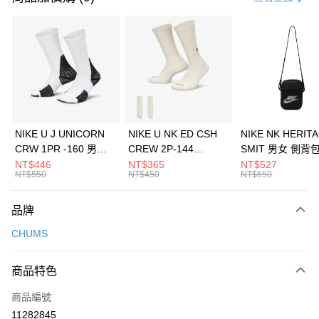
信用卡分期付款
3 期 0 利率 每期
NT$526
21家銀行
合作金庫商業銀行
第一商業銀行
LINE Pay
華南商業銀行
彰化商業銀行
Apple Pay
上海商業儲蓄銀行
台北富邦商業銀行
國泰世華商業銀行
兆豐國際商業銀行
悠遊付
臺灣中小企業銀行
台中商業銀行
NIKE U J UNICORN
NIKE U NK ED CSH
NIKE NK HERIT
匯豐（台灣）商業銀行
華泰商業銀行
CRW 1PR -160 男女
CREW 2P-144
SMIT 男女 側背
全盈+PAY
聯邦商業銀行
遠東國際商業銀行
中統襪 FZ3393100
EMBRDY 男女 短統襪
BA5871010
NT$446
NT$365
NT$527
元大商業銀行
永豐商業銀行
NT$550
NT$450
NT$650
AFTEE先享後付
FZ3073133
玉山商業銀行
星展（台灣）商業銀行
相關說明
台新國際商業銀行
中國信託商業銀行
品牌
【關於「AFTEE先享後付」】
台灣樂天信用卡公司
AFTEE先享後付是「在收到商品之後才付款」的支付方式。 讓您購物簡單
運送方式
CHUMS
便利好安心！
１．簡單：不需註冊會員、不需綁卡、不需儲值。
7-11取貨(快速到店)
２．便利：只要手機號碼，簡訊認證，即可結帳。
商品特色
每筆NT$100，滿NT$1,500(含以上)免運費
３．安心：先確認商品／服務後，再付款。
商品編號
宅配
【「AFTEE先享後付」結帳流程】
１．於結帳方式選擇「AFTEE先享後付」後，將跳轉至「AFTEE先享後付」
11282845
每筆NT$100，滿NT$1,500(含以上)免運費