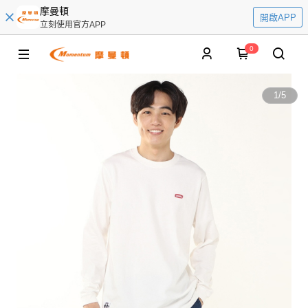
摩曼頓
開啟APP
立刻使用官方APP
0
1
/
5