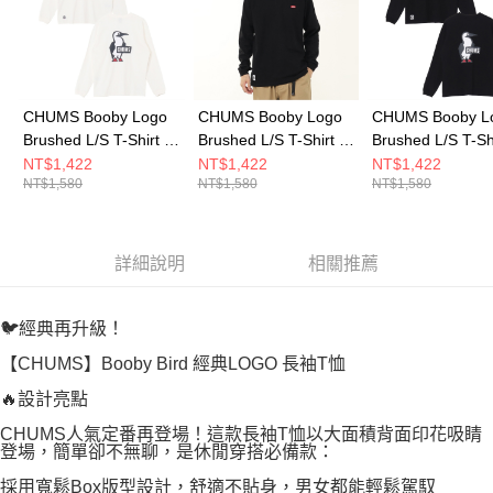
CHUMS Booby Logo
CHUMS Booby Logo
CHUMS Booby L
Brushed L/S T-Shirt 女
Brushed L/S T-Shirt 男
Brushed L/S T-Sh
長袖上衣 白色
長袖上衣 黑色
長袖上衣 黑色
NT$1,422
NT$1,422
NT$1,422
NT$1,580
NT$1,580
NT$1,580
CH112668W001
CH012668K001
CH112668K001
詳細說明
相關推薦
🐦經典再升級！
【CHUMS】Booby Bird 經典LOGO 長袖T恤
🔥設計亮點
CHUMS人氣定番再登場！這款長袖T恤以大面積背面印花吸睛
登場，簡單卻不無聊，是休閒穿搭必備款：
採用寬鬆Box版型設計，舒適不貼身，男女都能輕鬆駕馭