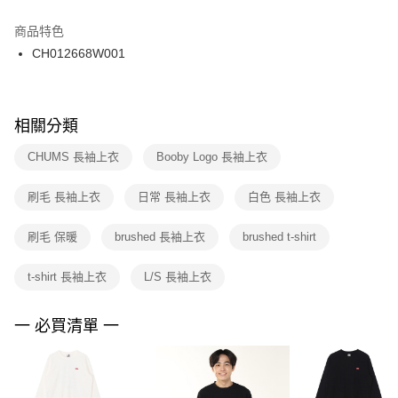
結帳頁面，進行簡訊認證並確認金額後，即可完成結帳。
２．訂單成立數日內，您將收到繳費通知簡訊。
商品特色
付款後門市自取
３．收到繳費通知簡訊後14天內，點擊此簡訊中的連結，可透過四大超商／
CH012668W001
每筆NT$100，滿NT$1,500(含以上)免運費
ATM／網路銀行／等多元方式進行付款，方視為交易完成。
※ 請注意：結帳手續完成當下不需立刻繳費，但若您需要取消訂單，請聯絡
購買商品的店家。未經商家同意取消之訂單仍視為有效，需透過AFTEE先享
後付繳納相關費用。
※ 交易是否成功請以「AFTEE先享後付 」之結帳頁面顯示為準，若有關於
相關分類
是否繳費成功／繳費後需取消欲退款等相關疑問，請聯繫「AFTEE先享後付
客戶支援中心」
https://netprotections.freshdesk.com/support/home
CHUMS 長袖上衣
Booby Logo 長袖上衣
【注意事項】
刷毛 長袖上衣
日常 長袖上衣
白色 長袖上衣
１．透過由恩沛科技股份有限公司提供之「AFTEE先享後付」服務完成之交
易，需依本服務之必要範圍內提供個人資料，並將交易相關給付款項請求債
權轉讓予恩沛科技股份有限公司。
刷毛 保暖
brushed 長袖上衣
brushed t-shirt
２．關於個人資料處理事宜，請瀏覽以下網址：
https://aftee.tw/terms/#terms3
t-shirt 長袖上衣
L/S 長袖上衣
３．未成年的使用者請事先徵得法定代理人或監護人之同意方可使用
「AFTEE先享後付」，若未經同意申辦者引起之損失，本公司不負相關責
任。
一 必買清單 一
４．使用「AFTEE先享後付」時，將依據個別帳號之用戶狀況，依本公司即
時審查核予不同之上限額度；若仍有額度不足之情形，本公司將視審查結果
請求用戶進行身份認證。
５．嚴禁一人註冊多個帳號或使用他人資訊註冊。若發現惡意使用之情形，
恩沛科技股份有限公司將有權停止該用戶之使用額度並採取法律行動。