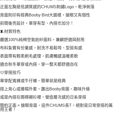
正面左胸是低調質感的CHUMS刺繡Logo，乾淨俐落
背面則印有經典Booby Bird大圖樣，搶眼又有個性
前簡後亮設計，單穿有型、內搭也加分！
🧵材質特色
嚴選100%純棉空氣紡紗面料，兼顧舒適與耐用
布料紮實有份量感，耐洗不易鬆垮、型挺有感
表面帶有輕柔刷毛處理，肌膚觸感溫暖柔軟
適合秋冬單穿或內搭，穿一整天都舒適自在
👕穿搭技巧
單穿配寬褲或牛仔褲，簡單就是經典
搭上背心或連帽外套，露出Booby背圖，趣味升級
或是內搭在開襟襯衫裡，營造層次感的日系穿搭
簡約正面 × 搶眼背面，這件CHUMS長T，絕對是日常穿搭的萬
用王者！