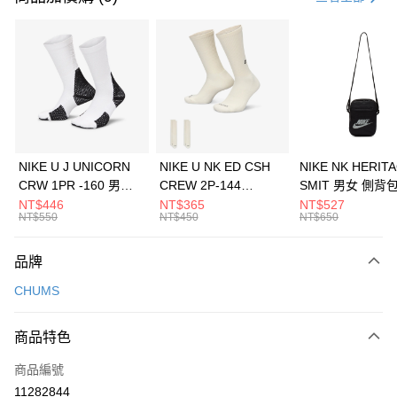
信用卡分期付款
3 期 0 利率 每期
NT$526
21家銀行
合作金庫商業銀行
第一商業銀行
LINE Pay
華南商業銀行
彰化商業銀行
Apple Pay
上海商業儲蓄銀行
台北富邦商業銀行
國泰世華商業銀行
兆豐國際商業銀行
悠遊付
臺灣中小企業銀行
台中商業銀行
NIKE U J UNICORN
NIKE U NK ED CSH
NIKE NK HERIT
匯豐（台灣）商業銀行
華泰商業銀行
CRW 1PR -160 男女
CREW 2P-144
SMIT 男女 側背
全盈+PAY
聯邦商業銀行
遠東國際商業銀行
中統襪 FZ3393100
EMBRDY 男女 短統襪
BA5871010
NT$446
NT$365
NT$527
元大商業銀行
永豐商業銀行
NT$550
NT$450
NT$650
AFTEE先享後付
FZ3073133
玉山商業銀行
星展（台灣）商業銀行
相關說明
台新國際商業銀行
中國信託商業銀行
品牌
【關於「AFTEE先享後付」】
台灣樂天信用卡公司
AFTEE先享後付是「在收到商品之後才付款」的支付方式。 讓您購物簡單
運送方式
CHUMS
便利好安心！
１．簡單：不需註冊會員、不需綁卡、不需儲值。
7-11取貨(快速到店)
２．便利：只要手機號碼，簡訊認證，即可結帳。
商品特色
每筆NT$100，滿NT$1,500(含以上)免運費
３．安心：先確認商品／服務後，再付款。
商品編號
宅配
【「AFTEE先享後付」結帳流程】
１．於結帳方式選擇「AFTEE先享後付」後，將跳轉至「AFTEE先享後付」
11282844
每筆NT$100，滿NT$1,500(含以上)免運費