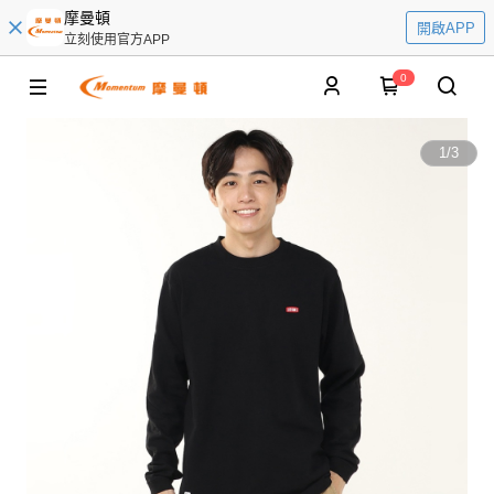
摩曼頓
開啟APP
立刻使用官方APP
0
1
/
3