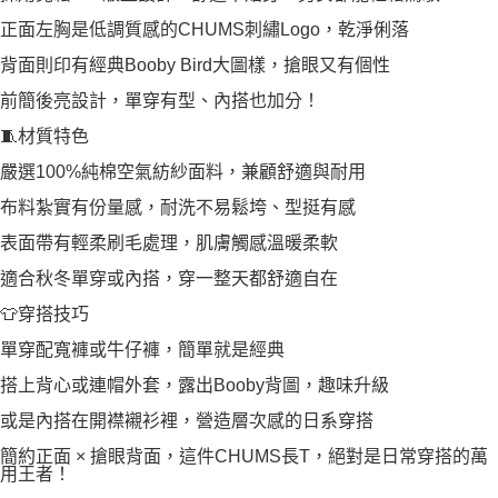
正面左胸是低調質感的CHUMS刺繡Logo，乾淨俐落
背面則印有經典Booby Bird大圖樣，搶眼又有個性
前簡後亮設計，單穿有型、內搭也加分！
🧵材質特色
嚴選100%純棉空氣紡紗面料，兼顧舒適與耐用
布料紮實有份量感，耐洗不易鬆垮、型挺有感
表面帶有輕柔刷毛處理，肌膚觸感溫暖柔軟
適合秋冬單穿或內搭，穿一整天都舒適自在
👕穿搭技巧
單穿配寬褲或牛仔褲，簡單就是經典
搭上背心或連帽外套，露出Booby背圖，趣味升級
或是內搭在開襟襯衫裡，營造層次感的日系穿搭
簡約正面 × 搶眼背面，這件CHUMS長T，絕對是日常穿搭的萬
用王者！