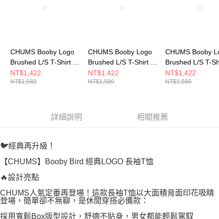
CHUMS Booby Logo
CHUMS Booby Logo
CHUMS Booby L
Brushed L/S T-Shirt 女
Brushed L/S T-Shirt 男
Brushed L/S T-Sh
長袖上衣 黑色
長袖上衣 白色
長袖上衣 白色
NT$1,422
NT$1,422
NT$1,422
NT$1,580
NT$1,580
NT$1,580
CH112668K001
CH012668W001
CH112668W001
詳細說明
相關推薦
🐦經典再升級！
【CHUMS】Booby Bird 經典LOGO 長袖T恤
🔥設計亮點
CHUMS人氣定番再登場！這款長袖T恤以大面積背面印花吸睛
登場，簡單卻不無聊，是休閒穿搭必備款：
採用寬鬆Box版型設計，舒適不貼身，男女都能輕鬆駕馭