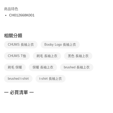
結帳頁面，進行簡訊認證並確認金額後，即可完成結帳。
２．訂單成立數日內，您將收到繳費通知簡訊。
商品特色
付款後門市自取
３．收到繳費通知簡訊後14天內，點擊此簡訊中的連結，可透過四大超商／
CH012668K001
每筆NT$100，滿NT$1,500(含以上)免運費
ATM／網路銀行／等多元方式進行付款，方視為交易完成。
※ 請注意：結帳手續完成當下不需立刻繳費，但若您需要取消訂單，請聯絡
購買商品的店家。未經商家同意取消之訂單仍視為有效，需透過AFTEE先享
後付繳納相關費用。
※ 交易是否成功請以「AFTEE先享後付 」之結帳頁面顯示為準，若有關於
相關分類
是否繳費成功／繳費後需取消欲退款等相關疑問，請聯繫「AFTEE先享後付
客戶支援中心」
https://netprotections.freshdesk.com/support/home
CHUMS 長袖上衣
Booby Logo 長袖上衣
【注意事項】
CHUMS T恤
刷毛 長袖上衣
黑色 長袖上衣
１．透過由恩沛科技股份有限公司提供之「AFTEE先享後付」服務完成之交
易，需依本服務之必要範圍內提供個人資料，並將交易相關給付款項請求債
權轉讓予恩沛科技股份有限公司。
刷毛 保暖
保暖 長袖上衣
brushed 長袖上衣
２．關於個人資料處理事宜，請瀏覽以下網址：
https://aftee.tw/terms/#terms3
brushed t-shirt
t-shirt 長袖上衣
３．未成年的使用者請事先徵得法定代理人或監護人之同意方可使用
「AFTEE先享後付」，若未經同意申辦者引起之損失，本公司不負相關責
任。
一 必買清單 一
４．使用「AFTEE先享後付」時，將依據個別帳號之用戶狀況，依本公司即
時審查核予不同之上限額度；若仍有額度不足之情形，本公司將視審查結果
請求用戶進行身份認證。
５．嚴禁一人註冊多個帳號或使用他人資訊註冊。若發現惡意使用之情形，
恩沛科技股份有限公司將有權停止該用戶之使用額度並採取法律行動。