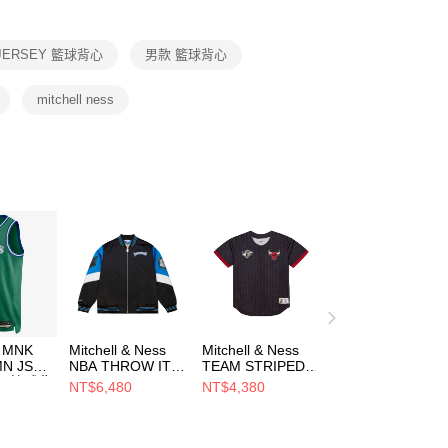
項】
恩沛科技股份有限公司提供之「AFTEE先享後付」服務完成之
JERSEY 籃球背心
男款 籃球背心
依本服務之必要範圍內提供個人資料，並將交易相關給付款項請
讓予恩沛科技股份有限公司。
個人資料處理事宜，請瀏覽以下網址：
mitchell ness
ee.tw/terms/#terms3
年的使用者請事先徵得法定代理人或監護人之同意方可使用
E先享後付」，若未經同意申辦者引起之損失，本公司不負相關責
AFTEE先享後付」時，將依據個別帳號之用戶狀況，依本公司
核予不同之上限額度；若仍有額度不足之情形，本公司將視審查
用戶進行身份認證。
一人註冊多個帳號或使用他人資訊註冊。若發現惡意使用之情
科技股份有限公司將有權停止該用戶之使用額度並採取法律行
L MNK
Mitchell & Ness
Mitchell & Ness
N JSY
NBA THROW IT
TEAM STRIPED
 男 籃球背
BACK
MESH BASEBALL
NT$6,480
NT$4,380
5313
HEAVYWEIGHT
JERSEY 男 短袖上
SATIN JACKET
衣 MN25BJE03CB
VINTAGE
TIMBERWOLVES