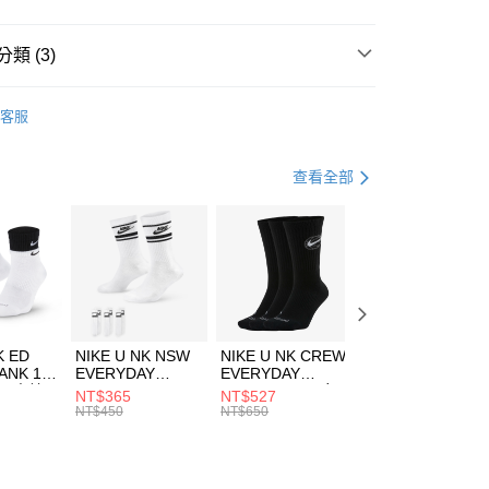
小企業銀行
台中商業銀行
台灣）商業銀行
華泰商業銀行
業銀行
遠東國際商業銀行
類 (3)
業銀行
永豐商業銀行
享後付
業銀行
星展（台灣）商業銀行
TCHELL＆NESS
客服
際商業銀行
中國信託商業銀行
FTEE先享後付」】
上衣
背心上衣
天信用卡公司
先享後付是「在收到商品之後才付款」的支付方式。 讓您購物簡單
心！
休閒戶外
服飾
查看全部
：不需註冊會員、不需綁卡、不需儲值。
：只要手機號碼，簡訊認證，即可結帳。
(快速到店)
：先確認商品／服務後，再付款。
00，滿NT$1,500(含以上)免運費
EE先享後付」結帳流程】
方式選擇「AFTEE先享後付」後，將跳轉至「AFTEE先享後
頁面，進行簡訊認證並確認金額後，即可完成結帳。
00，滿NT$1,500(含以上)免運費
成立數日內，您將收到繳費通知簡訊。
費通知簡訊後14天內，點擊此簡訊中的連結，可透過四大超商
市自取
K ED
NIKE U NK NSW
NIKE U NK CREW
NIKE U NK
網路銀行／等多元方式進行付款，方視為交易完成。
ANK 1P
EVERYDAY
EVERYDAY
EVERYDAY LTW
00，滿NT$1,500(含以上)免運費
：結帳手續完成當下不需立刻繳費，但若您需要取消訂單，請聯
 男 中統
ESSENTIAL CR
BBALL 3PR 男女
ANKLE 3PR 男女
NT$365
NT$527
NT$365
的店家。未經商家同意取消之訂單仍視為有效，需透過AFTEE
8104
男女 短統襪
長統襪
踝襪 SX7677010
NT$450
NT$650
NT$450
繳納相關費用。
DX5089103
DA2123010
否成功請以「AFTEE先享後付 」之結帳頁面顯示為準，若有關於
功／繳費後需取消欲退款等相關疑問，請聯繫「AFTEE先享後
援中心」
https://netprotections.freshdesk.com/support/home