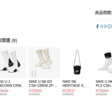
臺灣中
匯豐（
全盈+PAY
聯邦商
商品相關分
元大商
AFTEE先
玉山商
品牌
MI
相關說明
分享
台新國
【關於「A
男性商品
台灣樂
AFTEE
便利好安
運動類型
運送方式
價購 (9)
１．簡單
２．便利
7-11取貨
３．安心
每筆NT$1
【「AFT
宅配
１．於結帳
付」結帳
每筆NT$1
２．訂單
３．收到繳
付款後門
KE U J
NIKE U NK ED
NIKE NK
NIKE U N
／ATM／
NICORN CRW
CSH CREW 2P-
HERITAGE S
PLS CSH 
每筆NT$1
※ 請注意
R -160 男女 中
144 EMBRDY 男
SMIT 男女 側背包
144 DBL
$446
NT$365
NT$527
NT$284
絡購買商品
襪 FZ3393100
女 短統襪
BA5871010
襪 DH405
$550
NT$450
NT$650
NT$350
先享後付
FZ3073133
※ 交易是
是否繳費成
付客戶支