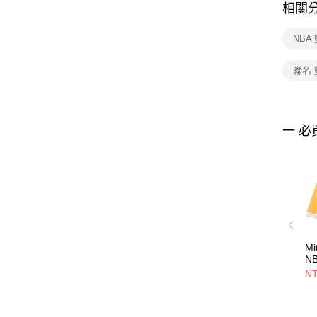
相關
NBA
聯名
一 必
Mi
N
R
NT
LA
短
S
L