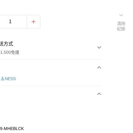
清除
紀錄
送方式
1,500免運
次付款
L＆NESS
期付款
0 利率 每期
NT$3,326
21家銀行
庫商業銀行
第一商業銀行
業銀行
彰化商業銀行
業儲蓄銀行
台北富邦商業銀行
華商業銀行
兆豐國際商業銀行
19-MHEBLCK