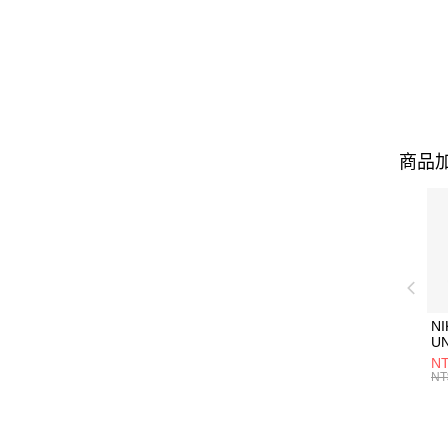
商品加
NI
U
1P
NT
統
NT