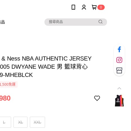
0
商品
ll & Ness NBA AUTHENTIC JERSEY
2005 DWYANE WADE 男 籃球背心
19-MHEBLCK
1,500免運
980
L
XL
XXL