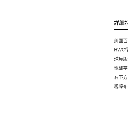
詳細
美國百年
HWC
球員版
電繡字
右下方
親膚布