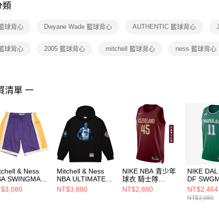
分類
【注意事
１．透過由
 籃球背心
Dwyane Wade 籃球背心
AUTHENTIC 籃球背心
交易，需
求債權轉
２．關於
 籃球背心
2005 籃球背心
mitchell 籃球背心
ness 籃球背心
https://aft
３．未成
「AFTE
任。
買清單 一
４．使用「
即時審查
結果請求
５．嚴禁
形，恩沛
動。
tchell & Ness
Mitchell & Ness
NIKE NBA 青少年
NIKE DA
BA SWINGMAN
NBA ULTIMATE
球衣 騎士隊
DF SWGM
OAD SHORTS
PLAYER HOODIE
Donovan Mitchell
HWC 25
$3,080
NT$3,880
NT$2,880
NT$2,464
KERS 84-85 男
ORLANDO
WZ2B7BX2P00-
心 HM477
NT$3,080
褲
MAGIC DWIGHT
CAVDI
MSHGS18235-
HOWARD 男 連帽
ALPURP84
上衣