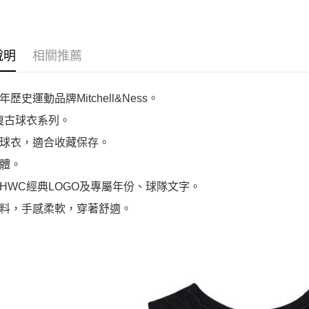
MN25BHO05A
說明
相關推薦
歷史運動品牌Mitchell&Ness。
復古球衣系列。
球衣，適合收藏保存。
體。
HWC經典LOGO及專屬年份、球隊文字。
料，手感柔軟，穿著舒適。