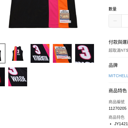
數量
付款與運
超取滿NT$
付款方式
品牌
信用卡一
MITCHEL
信用卡分
商品特色
3 期 
商品編號
合作金
LINE Pay
11270205
華南商
Apple Pay
上海商
商品特色
國泰世
JY142
悠遊付