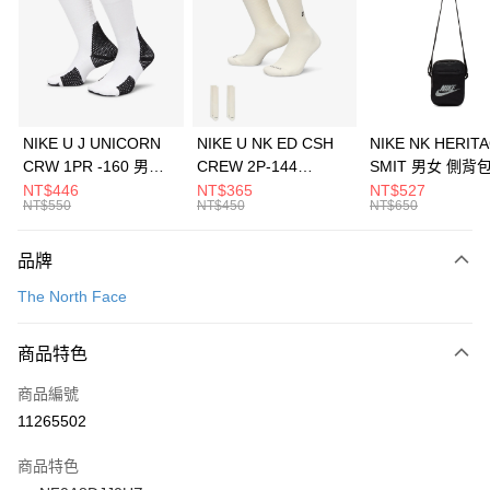
3 期 0 利率 每期
NT$1,793
21家銀行
合作金庫商業銀行
第一商業銀行
LINE Pay
華南商業銀行
彰化商業銀行
Apple Pay
上海商業儲蓄銀行
台北富邦商業銀行
國泰世華商業銀行
兆豐國際商業銀行
悠遊付
臺灣中小企業銀行
台中商業銀行
NIKE U J UNICORN
NIKE U NK ED CSH
NIKE NK HERIT
匯豐（台灣）商業銀行
華泰商業銀行
CRW 1PR -160 男女
CREW 2P-144
SMIT 男女 側背
全盈+PAY
聯邦商業銀行
遠東國際商業銀行
中統襪 FZ3393100
EMBRDY 男女 短統襪
BA5871010
NT$446
NT$365
NT$527
元大商業銀行
永豐商業銀行
NT$550
NT$450
NT$650
AFTEE先享後付
FZ3073133
玉山商業銀行
星展（台灣）商業銀行
相關說明
台新國際商業銀行
中國信託商業銀行
品牌
【關於「AFTEE先享後付」】
台灣樂天信用卡公司
AFTEE先享後付是「在收到商品之後才付款」的支付方式。 讓您購物簡單
運送方式
The North Face
便利好安心！
１．簡單：不需註冊會員、不需綁卡、不需儲值。
7-11取貨(快速到店)
２．便利：只要手機號碼，簡訊認證，即可結帳。
商品特色
每筆NT$100，滿NT$1,500(含以上)免運費
３．安心：先確認商品／服務後，再付款。
商品編號
宅配
【「AFTEE先享後付」結帳流程】
１．於結帳方式選擇「AFTEE先享後付」後，將跳轉至「AFTEE先享後付」
11265502
每筆NT$100，滿NT$1,500(含以上)免運費
結帳頁面，進行簡訊認證並確認金額後，即可完成結帳。
２．訂單成立數日內，您將收到繳費通知簡訊。
商品特色
付款後門市自取
３．收到繳費通知簡訊後14天內，點擊此簡訊中的連結，可透過四大超商／