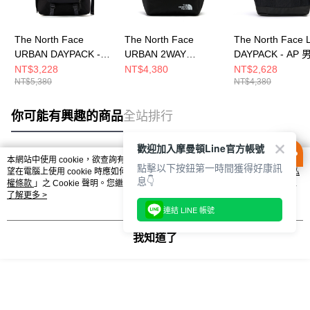
The North Face
The North Face
The North Face
URBAN DAYPACK -
URBAN 2WAY
DAYPACK - AP 
AP 男女 後背包
DAYPACK - AP 男女
後背包 NF0A8DJ
NT$3,228
NT$4,380
NT$2,628
NT$5,380
NT$4,380
NF0A8DJJKX7
後背包
NF0A8HNSJK3
你可能有興趣的商品
全站排行
歡迎加入摩曼頓Line官方帳號
本網站中使用 cookie，欲查詢有關本網站使用 cookie 方式之詳情，及若您不希
點擊以下按鈕第一時間獲得好康訊
熱門標籤
望在電腦上使用 cookie 時應如何變更電腦的 cookie 設定，請參閱本網站「
隱私
息👇
權條款
」之 Cookie 聲明。您繼續使用本網站即表示您同意本公司得按本網站使
用條款之 Cookie 聲明使用 cookie。
了解更多 >
連結 LINE 帳號
我知道了