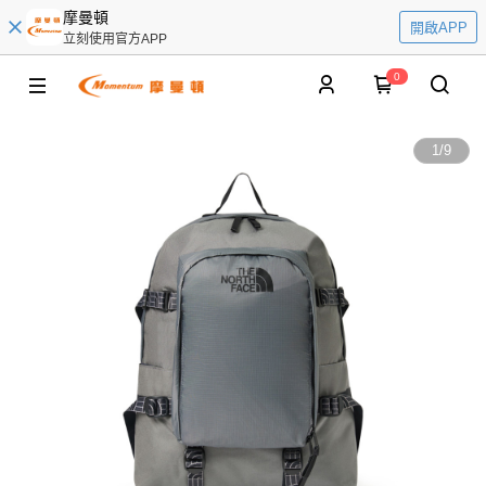
摩曼頓
開啟APP
立刻使用官方APP
0
1
/
9