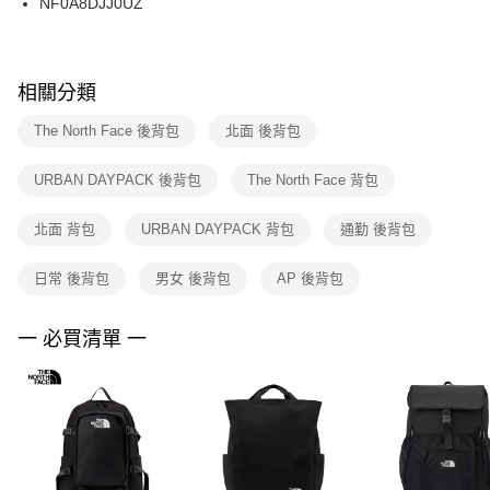
NF0A8DJJ0UZ
每筆NT$100，滿NT$1,500(含以上)免運費
ATM／網路銀行／等多元方式進行付款，方視為交易完成。
※ 請注意：結帳手續完成當下不需立刻繳費，但若您需要取消訂單，請聯絡
購買商品的店家。未經商家同意取消之訂單仍視為有效，需透過AFTEE先享
後付繳納相關費用。
※ 交易是否成功請以「AFTEE先享後付 」之結帳頁面顯示為準，若有關於
相關分類
是否繳費成功／繳費後需取消欲退款等相關疑問，請聯繫「AFTEE先享後付
客戶支援中心」
https://netprotections.freshdesk.com/support/home
The North Face 後背包
北面 後背包
【注意事項】
URBAN DAYPACK 後背包
The North Face 背包
１．透過由恩沛科技股份有限公司提供之「AFTEE先享後付」服務完成之交
易，需依本服務之必要範圍內提供個人資料，並將交易相關給付款項請求債
權轉讓予恩沛科技股份有限公司。
北面 背包
URBAN DAYPACK 背包
通勤 後背包
２．關於個人資料處理事宜，請瀏覽以下網址：
https://aftee.tw/terms/#terms3
日常 後背包
男女 後背包
AP 後背包
３．未成年的使用者請事先徵得法定代理人或監護人之同意方可使用
「AFTEE先享後付」，若未經同意申辦者引起之損失，本公司不負相關責
任。
一 必買清單 一
４．使用「AFTEE先享後付」時，將依據個別帳號之用戶狀況，依本公司即
時審查核予不同之上限額度；若仍有額度不足之情形，本公司將視審查結果
請求用戶進行身份認證。
５．嚴禁一人註冊多個帳號或使用他人資訊註冊。若發現惡意使用之情形，
恩沛科技股份有限公司將有權停止該用戶之使用額度並採取法律行動。