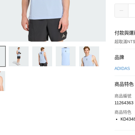
付款與運
超取滿NT$
付款方式
品牌
信用卡一
ADIDAS
信用卡分
商品特色
3 期 
商品編號
合作金
LINE Pay
11264363
華南商
Apple Pay
上海商
商品特色
國泰世
KD434
悠遊付
臺灣中
匯豐（
全盈+PAY