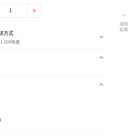
清除
紀錄
送方式
1,500免運
次付款
期付款
0 利率 每期
NT$430
21家銀行
庫商業銀行
第一商業銀行
業銀行
彰化商業銀行
業儲蓄銀行
台北富邦商業銀行
華商業銀行
兆豐國際商業銀行
8
小企業銀行
台中商業銀行
台灣）商業銀行
華泰商業銀行