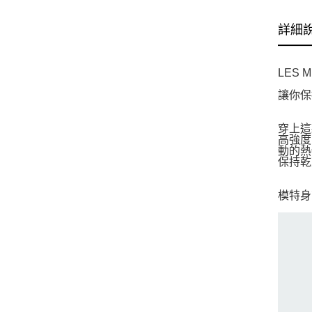
詳細
LES 
讓你保持
穿上這
高強度
動的熱
保持乾
模特身高