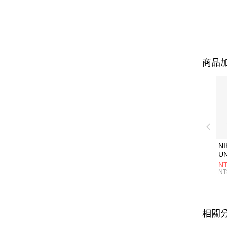
商品加
NI
U
1P
NT
統
NT
相關