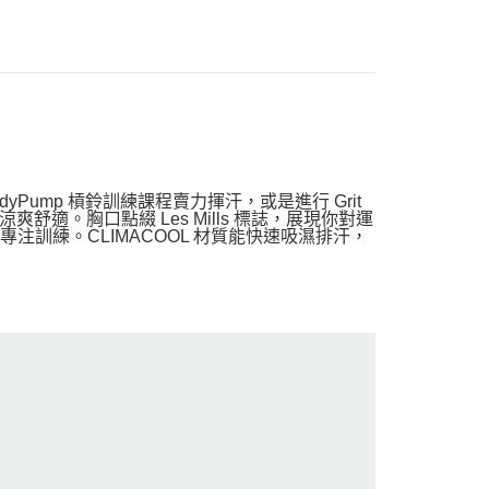
yPump 槓鈴訓練課程賣力揮汗，或是進行 Grit
適。胸口點綴 Les Mills 標誌，展現你對運
專注訓練。CLIMACOOL 材質能快速吸濕排汗，