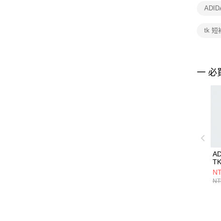
ADI
tk 
一 必
AD
T
KD
NT
NT