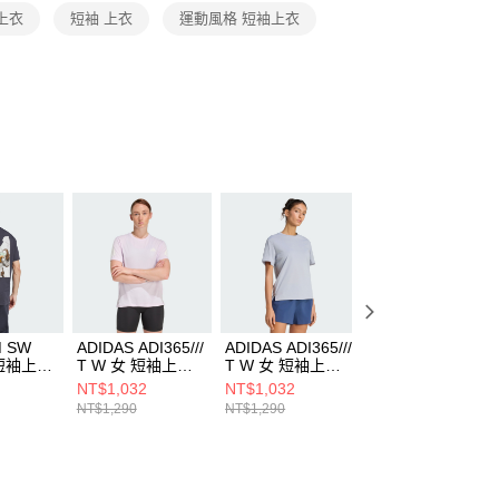
恩沛科技股份有限公司提供之「AFTEE先享後付」服務完成之
上衣
短袖 上衣
運動風格 短袖上衣
依本服務之必要範圍內提供個人資料，並將交易相關給付款項請
讓予恩沛科技股份有限公司。
個人資料處理事宜，請瀏覽以下網址：
ee.tw/terms/#terms3
年的使用者請事先徵得法定代理人或監護人之同意方可使用
E先享後付」，若未經同意申辦者引起之損失，本公司不負相關責
AFTEE先享後付」時，將依據個別帳號之用戶狀況，依本公司
核予不同之上限額度；若仍有額度不足之情形，本公司將視審查
用戶進行身份認證。
一人註冊多個帳號或使用他人資訊註冊。若發現惡意使用之情
科技股份有限公司將有權停止該用戶之使用額度並採取法律行
M SW
ADIDAS ADI365///
ADIDAS ADI365///
ADIDAS 男 短袖
 短袖上衣
T W 女 短袖上衣
T W 女 短袖上衣
衣 JF9139
KS5048
KF2699
NT$1,032
NT$1,032
NT$590
NT$1,290
NT$1,290
NT$1,490