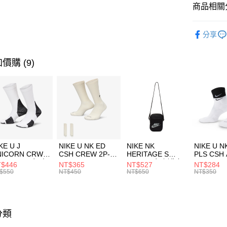
聯邦商
商品相關分
元大商
AFTEE先
玉山商
品牌
AD
相關說明
分享
台新國
【關於「A
男性商品
台灣樂
AFTEE
便利好安
運動類型
運送方式
價購 (9)
１．簡單
２．便利
促銷活動
7-11取貨
３．安心
每筆NT$1
【「AFT
宅配
１．於結帳
付」結帳
每筆NT$1
２．訂單
３．收到繳
付款後門
KE U J
NIKE U NK ED
NIKE NK
NIKE U N
／ATM／
NICORN CRW
CSH CREW 2P-
HERITAGE S
PLS CSH 
每筆NT$1
※ 請注意
R -160 男女 中
144 EMBRDY 男
SMIT 男女 側背包
144 DBL
$446
NT$365
NT$527
NT$284
絡購買商品
襪 FZ3393100
女 短統襪
BA5871010
襪 DH405
$550
NT$450
NT$650
NT$350
先享後付
FZ3073133
※ 交易是
是否繳費成
付客戶支
分類
【注意事