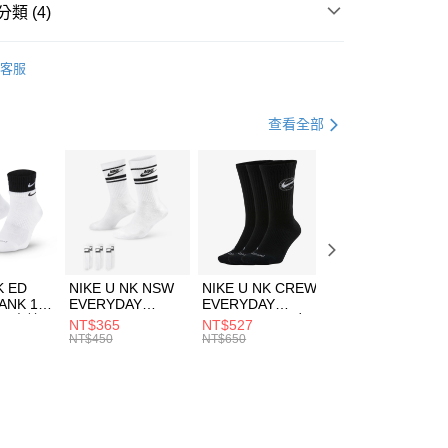
業銀行
遠東國際商業銀行
類 (4)
業銀行
永豐商業銀行
享後付
業銀行
星展（台灣）商業銀行
IDAS
服飾
客服
際商業銀行
中國信託商業銀行
FTEE先享後付」】
上衣
短袖上衣
天信用卡公司
先享後付是「在收到商品之後才付款」的支付方式。 讓您購物簡單
心！
健身重訓
服飾
查看全部
：不需註冊會員、不需綁卡、不需儲值。
：只要手機號碼，簡訊認證，即可結帳。
清爽穿搭｜短袖上衣4折起
(快速到店)
：先確認商品／服務後，再付款。
00，滿NT$1,500(含以上)免運費
EE先享後付」結帳流程】
方式選擇「AFTEE先享後付」後，將跳轉至「AFTEE先享後
頁面，進行簡訊認證並確認金額後，即可完成結帳。
00，滿NT$1,500(含以上)免運費
成立數日內，您將收到繳費通知簡訊。
費通知簡訊後14天內，點擊此簡訊中的連結，可透過四大超商
市自取
K ED
NIKE U NK NSW
NIKE U NK CREW
NIKE U NK
網路銀行／等多元方式進行付款，方視為交易完成。
ANK 1P
EVERYDAY
EVERYDAY
EVERYDAY LTW
00，滿NT$1,500(含以上)免運費
：結帳手續完成當下不需立刻繳費，但若您需要取消訂單，請聯
 男 中統
ESSENTIAL CR
BBALL 3PR 男女
ANKLE 3PR 男女
NT$365
NT$527
NT$365
的店家。未經商家同意取消之訂單仍視為有效，需透過AFTEE
8104
男女 短統襪
長統襪
踝襪 SX7677010
NT$450
NT$650
NT$450
繳納相關費用。
DX5089103
DA2123010
否成功請以「AFTEE先享後付 」之結帳頁面顯示為準，若有關於
功／繳費後需取消欲退款等相關疑問，請聯繫「AFTEE先享後
援中心」
https://netprotections.freshdesk.com/support/home
項】