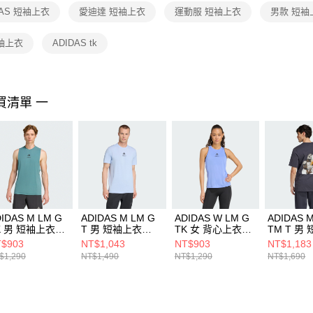
１．透過由
DAS 短袖上衣
愛迪達 短袖上衣
運動服 短袖上衣
男款 短袖
交易，需
求債權轉
２．關於
短袖上衣
ADIDAS tk
https://aft
３．未成
「AFTE
任。
買清單 一
４．使用「
即時審查
結果請求
５．嚴禁
形，恩沛
動。
IDAS M LM G
ADIDAS M LM G
ADIDAS W LM G
ADIDAS 
K 男 短袖上衣
T 男 短袖上衣
TK 女 背心上衣
TM T 男
4347
KD4346
KD4356
JI5716
$903
NT$1,043
NT$903
NT$1,183
$1,290
NT$1,490
NT$1,290
NT$1,690