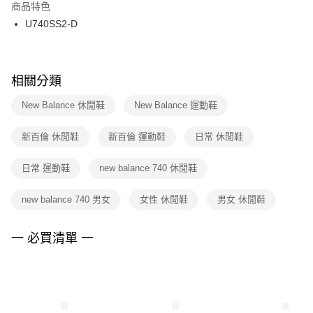
２．訂單成立數日內，您將收到繳費通知簡訊。
商品特色
付款後門市自取
３．收到繳費通知簡訊後14天內，點擊此簡訊中的連結，可透過四大超商／
U740SS2-D
每筆NT$100，滿NT$1,500(含以上)免運費
ATM／網路銀行／等多元方式進行付款，方視為交易完成。
※ 請注意：結帳手續完成當下不需立刻繳費，但若您需要取消訂單，請聯絡
購買商品的店家。未經商家同意取消之訂單仍視為有效，需透過AFTEE先享
後付繳納相關費用。
※ 交易是否成功請以「AFTEE先享後付 」之結帳頁面顯示為準，若有關於
相關分類
是否繳費成功／繳費後需取消欲退款等相關疑問，請聯繫「AFTEE先享後付
客戶支援中心」
https://netprotections.freshdesk.com/support/home
New Balance 休閒鞋
New Balance 運動鞋
【注意事項】
新百倫 休閒鞋
新百倫 運動鞋
日常 休閒鞋
１．透過由恩沛科技股份有限公司提供之「AFTEE先享後付」服務完成之交
易，需依本服務之必要範圍內提供個人資料，並將交易相關給付款項請求債
權轉讓予恩沛科技股份有限公司。
日常 運動鞋
new balance 740 休閒鞋
２．關於個人資料處理事宜，請瀏覽以下網址：
https://aftee.tw/terms/#terms3
new balance 740 男女
女性 休閒鞋
男女 休閒鞋
３．未成年的使用者請事先徵得法定代理人或監護人之同意方可使用
「AFTEE先享後付」，若未經同意申辦者引起之損失，本公司不負相關責
任。
一 必買清單 一
４．使用「AFTEE先享後付」時，將依據個別帳號之用戶狀況，依本公司即
時審查核予不同之上限額度；若仍有額度不足之情形，本公司將視審查結果
請求用戶進行身份認證。
５．嚴禁一人註冊多個帳號或使用他人資訊註冊。若發現惡意使用之情形，
恩沛科技股份有限公司將有權停止該用戶之使用額度並採取法律行動。