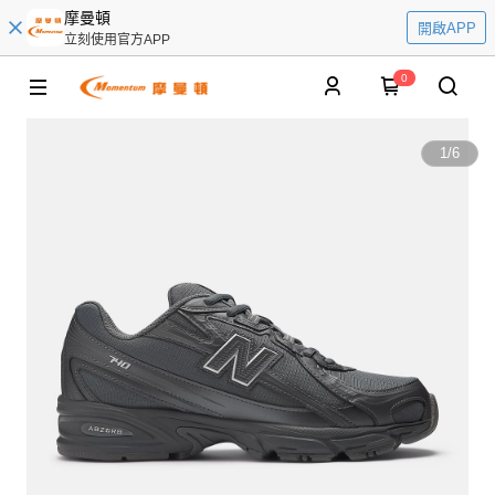
摩曼頓
開啟APP
立刻使用官方APP
0
1
/
6