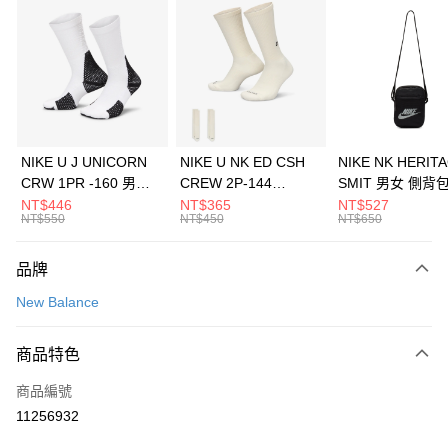
信用卡分期付款
3 期 0 利率 每期
NT$1,093
21家銀行
合作金庫商業銀行
第一商業銀行
LINE Pay
華南商業銀行
彰化商業銀行
Apple Pay
上海商業儲蓄銀行
台北富邦商業銀行
國泰世華商業銀行
兆豐國際商業銀行
悠遊付
臺灣中小企業銀行
台中商業銀行
NIKE U J UNICORN
NIKE U NK ED CSH
NIKE NK HERIT
匯豐（台灣）商業銀行
華泰商業銀行
CRW 1PR -160 男女
CREW 2P-144
SMIT 男女 側背
全盈+PAY
聯邦商業銀行
遠東國際商業銀行
中統襪 FZ3393100
EMBRDY 男女 短統襪
BA5871010
NT$446
NT$365
NT$527
元大商業銀行
永豐商業銀行
NT$550
NT$450
NT$650
AFTEE先享後付
FZ3073133
玉山商業銀行
星展（台灣）商業銀行
相關說明
台新國際商業銀行
中國信託商業銀行
品牌
【關於「AFTEE先享後付」】
台灣樂天信用卡公司
AFTEE先享後付是「在收到商品之後才付款」的支付方式。 讓您購物簡單
運送方式
New Balance
便利好安心！
１．簡單：不需註冊會員、不需綁卡、不需儲值。
7-11取貨(快速到店)
２．便利：只要手機號碼，簡訊認證，即可結帳。
商品特色
每筆NT$100，滿NT$1,500(含以上)免運費
３．安心：先確認商品／服務後，再付款。
商品編號
宅配
【「AFTEE先享後付」結帳流程】
１．於結帳方式選擇「AFTEE先享後付」後，將跳轉至「AFTEE先享後付」
11256932
每筆NT$100，滿NT$1,500(含以上)免運費
結帳頁面，進行簡訊認證並確認金額後，即可完成結帳。