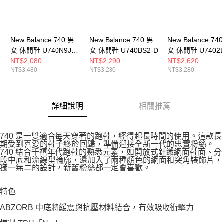
New Balance 740 男
New Balance 740 男
New Balance 74
女 休閒鞋 U740N9J9-
女 休閒鞋 U740BS2-D
女 休閒鞋 U7402
D
NT$2,080
NT$2,290
NT$2,620
NT$3,480
NT$3,280
NT$3,280
詳細說明
相關推薦
740 是一雙適合每天穿著的跑鞋，經得起長時間的使用。這款長
期受到喜愛的鞋子終於回歸，準備迎接全新一代的忠實粉絲。
740 結合千禧年代跑鞋的熟悉元素，如開放式針織網面鞋面、分
段中底和流線型輪廓，還加入了兩種顏色的網面和突角裝飾片，
獨一無二的設計，新舊粉絲都一定會喜歡。
特色
ABZORB 中底將緩震與抗壓材料結合，有效吸收衝擊力