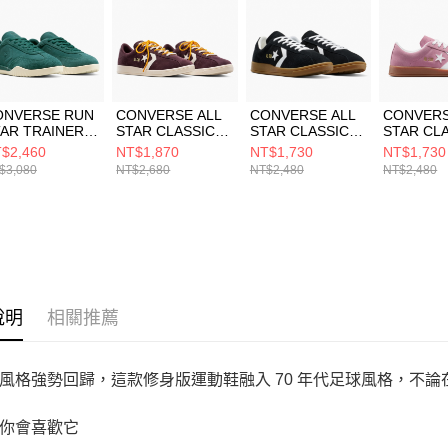
５．嚴禁
形，恩沛
動。
ONVERSE RUN
CONVERSE ALL
CONVERSE ALL
CONVERS
AR TRAINER
STAR CLASSIC
STAR CLASSIC
STAR CL
X DARKLY
TRAINER OX
TRAINER OX
TRAINER
$2,460
NT$1,870
NT$1,730
NT$1,730
ADED 男女 休閒
RUGGED
BLACK/WHITE 男
ROSE 休
$3,080
NT$2,680
NT$2,480
NT$2,480
 A16387C
BROWN 男女 休閒
女 休閒鞋
粉色 A165
鞋 A17502C
A16534C
說明
相關推薦
風格強勢回歸，這款修身版運動鞋融入 70 年代足球風格，不
你會喜歡它