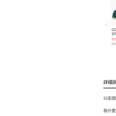
C
ST
O
NT
J
NT
鞋
詳細
以街頭
為什麼