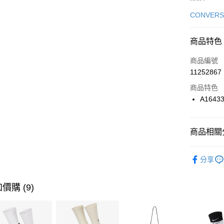
信用卡一
CONVERS
信用卡分
商品特色
3 期 
商品編號
合作金
LINE Pay
11252867
華南商
Apple Pay
上海商
商品特色
國泰世
A1643
悠遊付
臺灣中
匯豐（
全盈+PAY
聯邦商
商品相關分
元大商
AFTEE先
玉山商
品牌
Co
相關說明
分享
台新國
【關於「A
男性商品
台灣樂
AFTEE
便利好安
女性商品
運送方式
價購 (9)
１．簡單
２．便利
運動類型
7-11取貨
３．安心
每筆NT$1
促銷活動