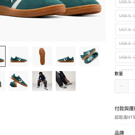
US5.5
US6.5
US7.5
US8.5
US9.5
US10.5
數量
付款與運
超取滿NT$
付款方式
品牌