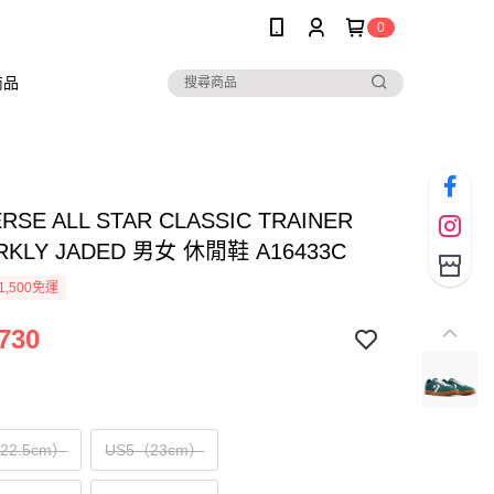
0
商品
RSE ALL STAR CLASSIC TRAINER
RKLY JADED 男女 休閒鞋 A16433C
1,500免運
730
（22.5cm）
US5（23cm）