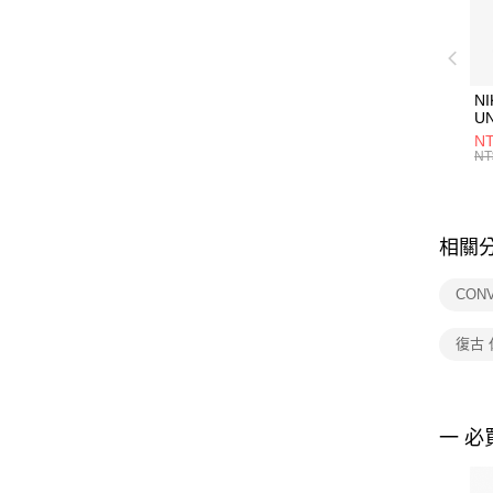
NI
U
1P
NT
統
NT
相關
CON
復古
一 必