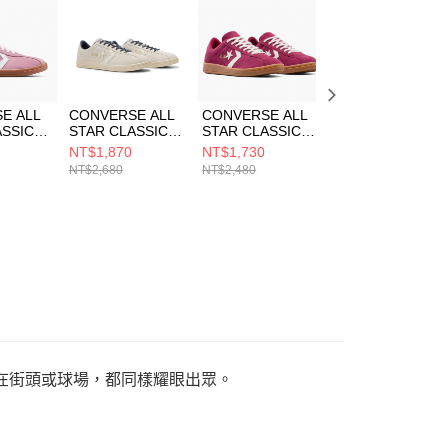
一人註冊多個帳號或使用他人資訊註冊。若發現惡意使用之情
科技股份有限公司將有權停止該用戶之使用額度並採取法律行
E ALL
CONVERSE ALL
CONVERSE ALL
CONVERSE ALL
ASSIC
STAR CLASSIC
STAR CLASSIC
STAR CLASSIC
 OX
TRAINER OX
TRAINER OX
TRAINER OX
NT$1,870
NT$1,730
NT$1,980
閒鞋 男女
EGRET 男女 休閒
SPORTY BERRY
GROUNDED 男
NT$2,680
NT$2,480
NT$2,480
36C
鞋 A17501C
男女 休閒鞋
休閒鞋 A16396C
A16395C
論在街頭或球場，都同樣耀眼出眾。