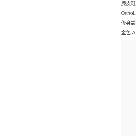
麂皮鞋
Orth
修身設
金色 A