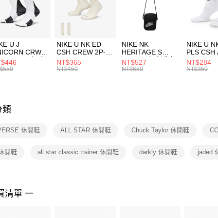
【「AFT
促銷活動
宅配
１．於結帳
付」結帳
每筆NT$1
２．訂單
３．收到繳
付款後門
KE U J
NIKE U NK ED
NIKE NK
NIKE U N
／ATM／
NICORN CRW
CSH CREW 2P-
HERITAGE S
PLS CSH 
每筆NT$1
※ 請注意
R -160 男女 中
144 EMBRDY 男
SMIT 男女 側背包
144 DBL
$446
NT$365
NT$527
NT$284
絡購買商品
襪 FZ3393100
女 短統襪
BA5871010
襪 DH405
$550
NT$450
NT$650
NT$350
先享後付
FZ3073133
※ 交易是
是否繳費成
付客戶支
分類
【注意事
１．透過由
VERSE 休閒鞋
ALL STAR 休閒鞋
Chuck Taylor 休閒鞋
C
交易，需
求債權轉
２．關於
 休閒鞋
all star classic trainer 休閒鞋
darkly 休閒鞋
jaded
https://aft
３．未成
「AFTE
任。
買清單 一
４．使用「
即時審查
結果請求