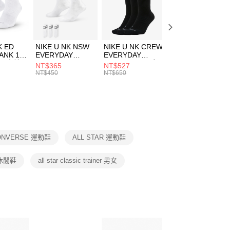
EE先享後付」結帳流程】
兒童/青少年｜鞋服6折起
方式選擇「AFTEE先享後付」後，將跳轉至「AFTEE先享後
頁面，進行簡訊認證並確認金額後，即可完成結帳。
00，滿NT$1,500(含以上)免運費
成立數日內，您將收到繳費通知簡訊。
費通知簡訊後14天內，點擊此簡訊中的連結，可透過四大超商
市自取
K ED
NIKE U NK NSW
NIKE U NK CREW
NIKE U NK
網路銀行／等多元方式進行付款，方視為交易完成。
ANK 1P
EVERYDAY
EVERYDAY
EVERYDAY LTW
00，滿NT$1,500(含以上)免運費
：結帳手續完成當下不需立刻繳費，但若您需要取消訂單，請聯
 男 中統
ESSENTIAL CR
BBALL 3PR 男女
ANKLE 3PR 男女
NT$365
NT$527
NT$365
的店家。未經商家同意取消之訂單仍視為有效，需透過AFTEE
8104
男女 短統襪
長統襪
踝襪 SX7677010
NT$450
NT$650
NT$450
繳納相關費用。
DX5089103
DA2123010
否成功請以「AFTEE先享後付 」之結帳頁面顯示為準，若有關於
功／繳費後需取消欲退款等相關疑問，請聯繫「AFTEE先享後
援中心」
https://netprotections.freshdesk.com/support/home
項】
恩沛科技股份有限公司提供之「AFTEE先享後付」服務完成之
ONVERSE 運動鞋
ALL STAR 運動鞋
依本服務之必要範圍內提供個人資料，並將交易相關給付款項請
讓予恩沛科技股份有限公司。
個人資料處理事宜，請瀏覽以下網址：
 休閒鞋
all star classic trainer 男女
ee.tw/terms/#terms3
年的使用者請事先徵得法定代理人或監護人之同意方可使用
E先享後付」，若未經同意申辦者引起之損失，本公司不負相關責
AFTEE先享後付」時，將依據個別帳號之用戶狀況，依本公司
核予不同之上限額度；若仍有額度不足之情形，本公司將視審查
用戶進行身份認證。