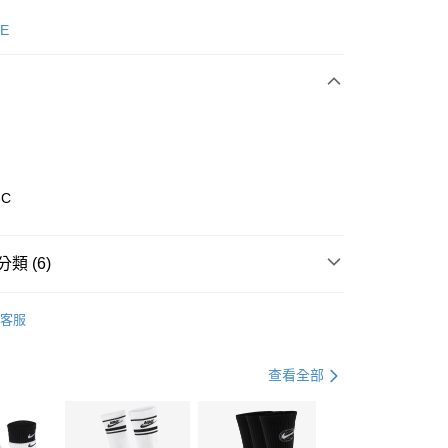
次付款
E
期付款
0 利率 每期
NT$826
21家銀行
庫商業銀行
第一商業銀行
業銀行
彰化商業銀行
業儲蓄銀行
台北富邦商業銀行
華商業銀行
兆豐國際商業銀行
3C
小企業銀行
台中商業銀行
台灣）商業銀行
華泰商業銀行
業銀行
遠東國際商業銀行
類 (6)
業銀行
永豐商業銀行
享後付
業銀行
星展（台灣）商業銀行
nverse
全系列鞋款
客服
際商業銀行
中國信託商業銀行
FTEE先享後付」】
鞋類
休閒鞋
天信用卡公司
先享後付是「在收到商品之後才付款」的支付方式。 讓您購物簡單
心！
鞋類
休閒鞋
查看全部
：不需註冊會員、不需綁卡、不需儲值。
：只要手機號碼，簡訊認證，即可結帳。
休閒戶外
鞋
(快速到店)
：先確認商品／服務後，再付款。
00，滿NT$1,500(含以上)免運費
春日輕出走｜休閒鞋 4折起