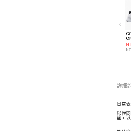
C
O
O
NT
WH
NT
H
A1
詳細
日常表
以極簡
節，以