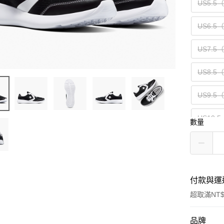
US5.5
US6.5
US7.5
US8.5
US9.5
US10.
數量
付款與運
超取滿NT$
付款方式
品牌