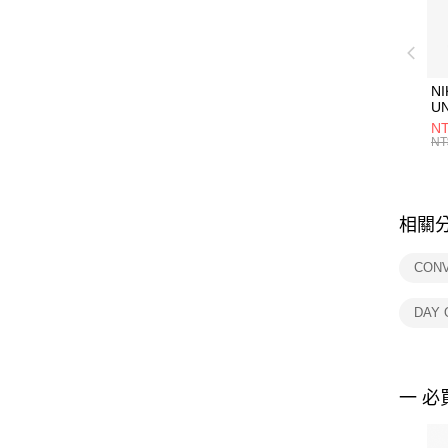
NI
U
1P
NT
統
NT
相關
CON
DAY
一 必