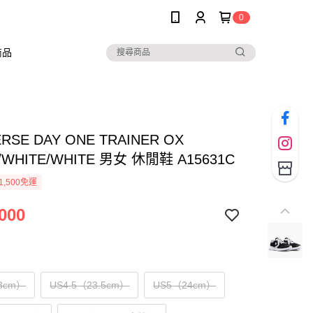
0
商品
RSE DAY ONE TRAINER OX
/WHITE/WHITE 男女 休閒鞋 A15631C
1,500免運
000
3cm）
US4.5（23.5cm）
US5（24cm）