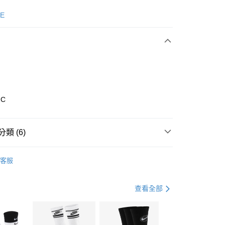
次付款
E
期付款
0 利率 每期
NT$560
21家銀行
庫商業銀行
第一商業銀行
業銀行
彰化商業銀行
業儲蓄銀行
台北富邦商業銀行
華商業銀行
兆豐國際商業銀行
1C
小企業銀行
台中商業銀行
台灣）商業銀行
華泰商業銀行
業銀行
遠東國際商業銀行
類 (6)
業銀行
永豐商業銀行
享後付
業銀行
星展（台灣）商業銀行
nverse
全系列鞋款
客服
際商業銀行
中國信託商業銀行
FTEE先享後付」】
鞋類
休閒鞋
天信用卡公司
先享後付是「在收到商品之後才付款」的支付方式。 讓您購物簡單
心！
鞋類
休閒鞋
查看全部
：不需註冊會員、不需綁卡、不需儲值。
：只要手機號碼，簡訊認證，即可結帳。
休閒戶外
鞋
(快速到店)
：先確認商品／服務後，再付款。
00，滿NT$1,500(含以上)免運費
春日輕出走｜休閒鞋 4折起