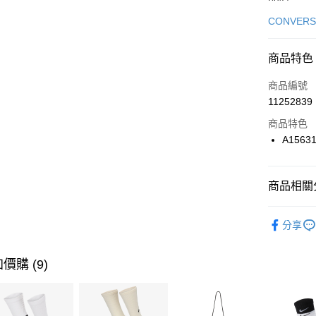
信用卡一
CONVERS
信用卡分
商品特色
3 期 
商品編號
合作金
LINE Pay
11252839
華南商
Apple Pay
上海商
商品特色
國泰世
A1563
悠遊付
臺灣中
匯豐（
全盈+PAY
聯邦商
商品相關分
元大商
AFTEE先
玉山商
品牌
Co
相關說明
分享
台新國
【關於「A
男性商品
台灣樂
AFTEE
便利好安
女性商品
運送方式
價購 (9)
１．簡單
２．便利
運動類型
7-11取貨
３．安心
每筆NT$1
促銷活動