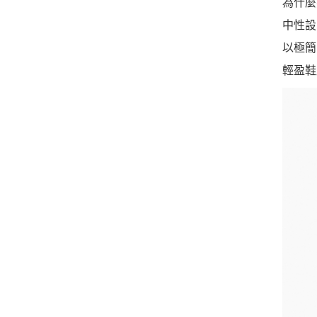
為什麼
中性設
以極簡 
輕盈鞋