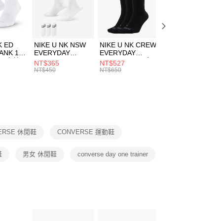
EE先享後付」結帳流程】
兒童/青少年｜鞋服6折起
方式選擇「AFTEE先享後付」後，將跳轉至「AFTEE先享後
頁面，進行簡訊認證並確認金額後，即可完成結帳。
00，滿NT$1,500(含以上)免運費
成立數日內，您將收到繳費通知簡訊。
費通知簡訊後14天內，點擊此簡訊中的連結，可透過四大超商
市自取
K ED
NIKE U NK NSW
NIKE U NK CREW
NIKE U NK
網路銀行／等多元方式進行付款，方視為交易完成。
ANK 1P
EVERYDAY
EVERYDAY
EVERYDAY LTW
00，滿NT$1,500(含以上)免運費
：結帳手續完成當下不需立刻繳費，但若您需要取消訂單，請聯
 男 中統
ESSENTIAL CR
BBALL 3PR 男女
ANKLE 3PR 男女
NT$365
NT$527
NT$365
的店家。未經商家同意取消之訂單仍視為有效，需透過AFTEE
8104
男女 短統襪
長統襪
踝襪 SX7677010
NT$450
NT$650
NT$450
繳納相關費用。
DX5089103
DA2123010
否成功請以「AFTEE先享後付 」之結帳頁面顯示為準，若有關於
功／繳費後需取消欲退款等相關疑問，請聯繫「AFTEE先享後
援中心」
https://netprotections.freshdesk.com/support/home
項】
恩沛科技股份有限公司提供之「AFTEE先享後付」服務完成之
ERSE 休閒鞋
CONVERSE 運動鞋
依本服務之必要範圍內提供個人資料，並將交易相關給付款項請
讓予恩沛科技股份有限公司。
個人資料處理事宜，請瀏覽以下網址：
鞋
男女 休閒鞋
converse day one trainer
ee.tw/terms/#terms3
年的使用者請事先徵得法定代理人或監護人之同意方可使用
E先享後付」，若未經同意申辦者引起之損失，本公司不負相關責
AFTEE先享後付」時，將依據個別帳號之用戶狀況，依本公司
核予不同之上限額度；若仍有額度不足之情形，本公司將視審查
用戶進行身份認證。