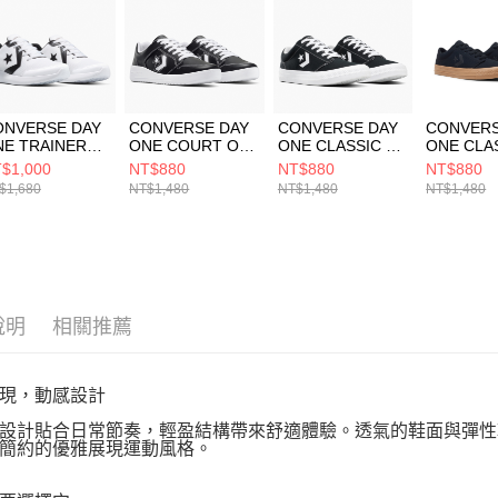
５．嚴禁
形，恩沛
動。
ONVERSE DAY
CONVERSE DAY
CONVERSE DAY
CONVERS
NE TRAINER
ONE COURT OX
ONE CLASSIC OX
ONE CLA
X
BLACK/WHITE/W
BLACK/WHITE/W
BLACK/B
$1,000
NT$880
NT$880
NT$880
ITE/BLACK/W
HITE 男女 休閒鞋
HITE 男女 休閒鞋
UM 男女
$1,680
NT$1,480
NT$1,480
NT$1,480
ITE 男女 休閒鞋
A15628C
A15625C
A15627C
4808C
說明
相關推薦
現，動感設計
設計貼合日常節奏，輕盈結構帶來舒適體驗。透氣的鞋面與彈性鞋底，
簡約的優雅展現運動風格。