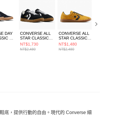
一人註冊多個帳號或使用他人資訊註冊。若發現惡意使用之情
科技股份有限公司將有權停止該用戶之使用額度並採取法律行
E DAY
CONVERSE ALL
CONVERSE ALL
CONVERSE
SSIC OX
STAR CLASSIC
STAR CLASSIC
OMEGA TRAINE
LACK/G
TRAINER OX
TRAINER OX
OX VINTAGE
NT$1,730
NT$1,480
NT$1,480
 休閒鞋
BLACK/WHITE 男
YELLOW/BLACK
WHITE 男女 休閒
NT$2,480
NT$2,480
NT$2,480
女 休閒鞋
休閒鞋 男女 黃色
鞋 A13323C
A16534C
A15621C
提供行動的自由。現代的 Converse 細