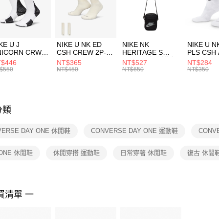
【「AFT
促銷活動
宅配
１．於結帳
付」結帳
每筆NT$1
２．訂單
３．收到繳
付款後門
KE U J
NIKE U NK ED
NIKE NK
NIKE U N
／ATM／
NICORN CRW
CSH CREW 2P-
HERITAGE S
PLS CSH 
每筆NT$1
※ 請注意
R -160 男女 中
144 EMBRDY 男
SMIT 男女 側背包
144 DBL
$446
NT$365
NT$527
NT$284
絡購買商品
襪 FZ3393100
女 短統襪
BA5871010
襪 DH405
$550
NT$450
NT$650
NT$350
先享後付
FZ3073133
※ 交易是
是否繳費成
付客戶支
分類
【注意事
１．透過由
VERSE DAY ONE 休閒鞋
CONVERSE DAY ONE 運動鞋
CONV
交易，需
求債權轉
２．關於
 ONE 休閒鞋
休閒穿搭 運動鞋
日常穿著 休閒鞋
復古 休閒
https://aft
３．未成
「AFTE
任。
買清單 一
４．使用「
即時審查
結果請求