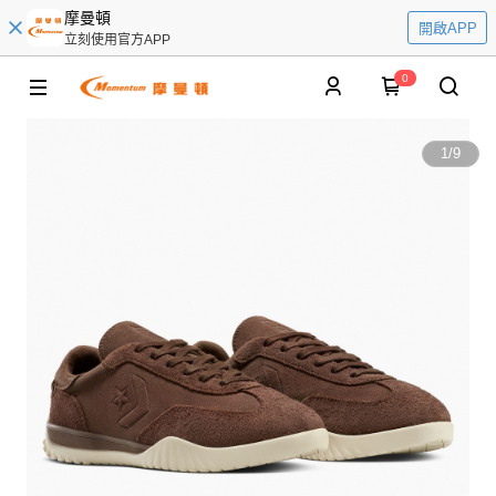
摩曼頓
開啟APP
立刻使用官方APP
0
1
/
9