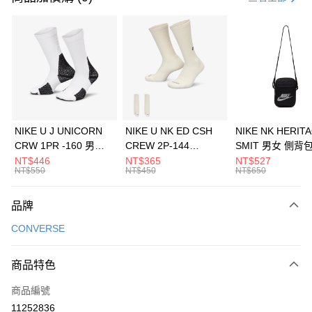
信用卡分期付款
3 期 0 利率 每期
NT$1,026
21家銀行
合作金庫商業銀行
第一商業銀行
LINE Pay
華南商業銀行
彰化商業銀行
Apple Pay
上海商業儲蓄銀行
台北富邦商業銀行
國泰世華商業銀行
兆豐國際商業銀行
悠遊付
臺灣中小企業銀行
台中商業銀行
NIKE U J UNICORN
NIKE U NK ED CSH
NIKE NK HERIT
匯豐（台灣）商業銀行
華泰商業銀行
CRW 1PR -160 男女
CREW 2P-144
SMIT 男女 側背
全盈+PAY
聯邦商業銀行
遠東國際商業銀行
中統襪 FZ3393100
EMBRDY 男女 短統襪
BA5871010
NT$446
NT$365
NT$527
元大商業銀行
永豐商業銀行
NT$550
NT$450
NT$650
AFTEE先享後付
FZ3073133
玉山商業銀行
星展（台灣）商業銀行
相關說明
台新國際商業銀行
中國信託商業銀行
品牌
【關於「AFTEE先享後付」】
台灣樂天信用卡公司
AFTEE先享後付是「在收到商品之後才付款」的支付方式。 讓您購物簡單
運送方式
CONVERSE
便利好安心！
１．簡單：不需註冊會員、不需綁卡、不需儲值。
7-11取貨(快速到店)
２．便利：只要手機號碼，簡訊認證，即可結帳。
商品特色
每筆NT$100，滿NT$1,500(含以上)免運費
３．安心：先確認商品／服務後，再付款。
商品編號
宅配
【「AFTEE先享後付」結帳流程】
１．於結帳方式選擇「AFTEE先享後付」後，將跳轉至「AFTEE先享後付」
11252836
每筆NT$100，滿NT$1,500(含以上)免運費