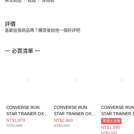
男性商品
鞋類
休閒鞋
評價
喜歡這個商品嗎？購買後給他一個好評吧
一 必買清單 一
CONVERSE RUN
CONVERSE RUN
CONVERSE RU
STAR TRAINER OX
STAR TRAINER OX
STAR TRAINER
INCENSED 男女 休閒
DARKLY JADED 男女
休閒鞋 A11505C
NT$1,870
NT$2,460
零碼出清價
NT$2,680
NT$3,080
鞋 A17669C
休閒鞋 A16387C
NT$1,390
NT$3,080