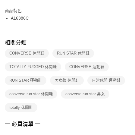
結帳頁面，進行簡訊認證並確認金額後，即可完成結帳。
２．訂單成立數日內，您將收到繳費通知簡訊。
商品特色
付款後門市自取
３．收到繳費通知簡訊後14天內，點擊此簡訊中的連結，可透過四大超商／
A16386C
每筆NT$100，滿NT$1,500(含以上)免運費
ATM／網路銀行／等多元方式進行付款，方視為交易完成。
※ 請注意：結帳手續完成當下不需立刻繳費，但若您需要取消訂單，請聯絡
購買商品的店家。未經商家同意取消之訂單仍視為有效，需透過AFTEE先享
後付繳納相關費用。
※ 交易是否成功請以「AFTEE先享後付 」之結帳頁面顯示為準，若有關於
相關分類
是否繳費成功／繳費後需取消欲退款等相關疑問，請聯繫「AFTEE先享後付
客戶支援中心」
https://netprotections.freshdesk.com/support/home
CONVERSE 休閒鞋
RUN STAR 休閒鞋
【注意事項】
TOTALLY FUDGED 休閒鞋
CONVERSE 運動鞋
１．透過由恩沛科技股份有限公司提供之「AFTEE先享後付」服務完成之交
易，需依本服務之必要範圍內提供個人資料，並將交易相關給付款項請求債
權轉讓予恩沛科技股份有限公司。
RUN STAR 運動鞋
男女款 休閒鞋
日常休閒 運動鞋
２．關於個人資料處理事宜，請瀏覽以下網址：
https://aftee.tw/terms/#terms3
converse run star 休閒鞋
converse run star 男女
３．未成年的使用者請事先徵得法定代理人或監護人之同意方可使用
「AFTEE先享後付」，若未經同意申辦者引起之損失，本公司不負相關責
任。
totally 休閒鞋
４．使用「AFTEE先享後付」時，將依據個別帳號之用戶狀況，依本公司即
時審查核予不同之上限額度；若仍有額度不足之情形，本公司將視審查結果
請求用戶進行身份認證。
一 必買清單 一
５．嚴禁一人註冊多個帳號或使用他人資訊註冊。若發現惡意使用之情形，
恩沛科技股份有限公司將有權停止該用戶之使用額度並採取法律行動。