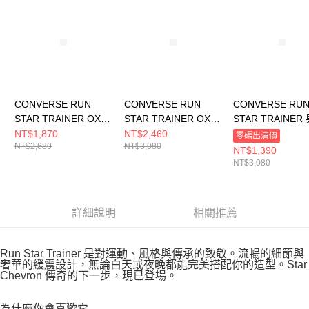
CONVERSE RUN
CONVERSE RUN
CONVERSE RU
STAR TRAINER OX
STAR TRAINER OX
STAR TRAINER
INCENSED 男女 休閒
DARKLY JADED 男女
休閒鞋 A11505C
NT$1,870
NT$2,460
零碼出清價
NT$2,680
NT$3,080
鞋 A17669C
休閒鞋 A16387C
NT$1,390
NT$3,080
詳細說明
相關推薦
Run Star Trainer 是對運動、風格與傳承的致敬。流暢的細節與
奢華的緩震設計，無論白天或夜晚都能完美搭配你的造型。Star
Chevron 傳奇的下一步，現已登場。
為什麼你會喜歡它