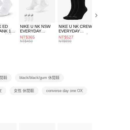
EE先享後付」結帳流程】
兒童/青少年｜鞋服6折起
方式選擇「AFTEE先享後付」後，將跳轉至「AFTEE先享後
頁面，進行簡訊認證並確認金額後，即可完成結帳。
00，滿NT$1,500(含以上)免運費
成立數日內，您將收到繳費通知簡訊。
費通知簡訊後14天內，點擊此簡訊中的連結，可透過四大超商
市自取
K ED
NIKE U NK NSW
NIKE U NK CREW
NIKE U NK
網路銀行／等多元方式進行付款，方視為交易完成。
ANK 1P
EVERYDAY
EVERYDAY
EVERYDAY LTW
00，滿NT$1,500(含以上)免運費
：結帳手續完成當下不需立刻繳費，但若您需要取消訂單，請聯
 男 中統
ESSENTIAL CR
BBALL 3PR 男女
ANKLE 3PR 男女
NT$365
NT$527
NT$365
的店家。未經商家同意取消之訂單仍視為有效，需透過AFTEE
8104
男女 短統襪
長統襪
踝襪 SX7677010
NT$450
NT$650
NT$450
繳納相關費用。
DX5089103
DA2123010
否成功請以「AFTEE先享後付 」之結帳頁面顯示為準，若有關於
功／繳費後需取消欲退款等相關疑問，請聯繫「AFTEE先享後
援中心」
https://netprotections.freshdesk.com/support/home
項】
恩沛科技股份有限公司提供之「AFTEE先享後付」服務完成之
休閒鞋
black/black/gum 休閒鞋
依本服務之必要範圍內提供個人資料，並將交易相關給付款項請
讓予恩沛科技股份有限公司。
個人資料處理事宜，請瀏覽以下網址：
女
女性 休閒鞋
converse day one OX
ee.tw/terms/#terms3
年的使用者請事先徵得法定代理人或監護人之同意方可使用
E先享後付」，若未經同意申辦者引起之損失，本公司不負相關責
AFTEE先享後付」時，將依據個別帳號之用戶狀況，依本公司
核予不同之上限額度；若仍有額度不足之情形，本公司將視審查
用戶進行身份認證。