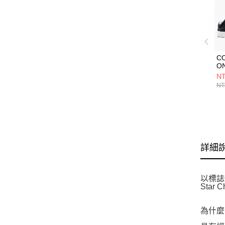
C
ON
BL
NT
H
NT
A1
詳細
以標誌
Star
為什麼