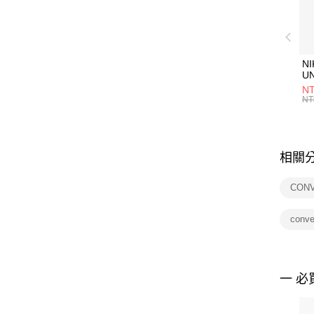
NI
U
1P
NT
統
NT
相關
CON
conv
一 必