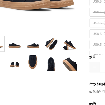
US5.5
US6.5
US7.5
US8.5
US9.5
US10.
數量
付款與運
超取滿NT$
付款方式
品牌