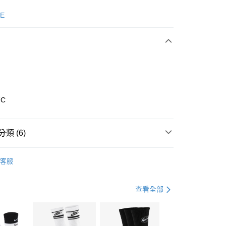
次付款
E
期付款
0 利率 每期
NT$493
21家銀行
庫商業銀行
第一商業銀行
業銀行
彰化商業銀行
業儲蓄銀行
台北富邦商業銀行
華商業銀行
兆豐國際商業銀行
7C
小企業銀行
台中商業銀行
台灣）商業銀行
華泰商業銀行
業銀行
遠東國際商業銀行
類 (6)
業銀行
永豐商業銀行
享後付
業銀行
星展（台灣）商業銀行
nverse
全系列鞋款
客服
際商業銀行
中國信託商業銀行
FTEE先享後付」】
鞋類
休閒鞋
天信用卡公司
先享後付是「在收到商品之後才付款」的支付方式。 讓您購物簡單
心！
鞋類
休閒鞋
查看全部
：不需註冊會員、不需綁卡、不需儲值。
：只要手機號碼，簡訊認證，即可結帳。
休閒戶外
鞋
(快速到店)
：先確認商品／服務後，再付款。
00，滿NT$1,500(含以上)免運費
春日輕出走｜休閒鞋 4折起