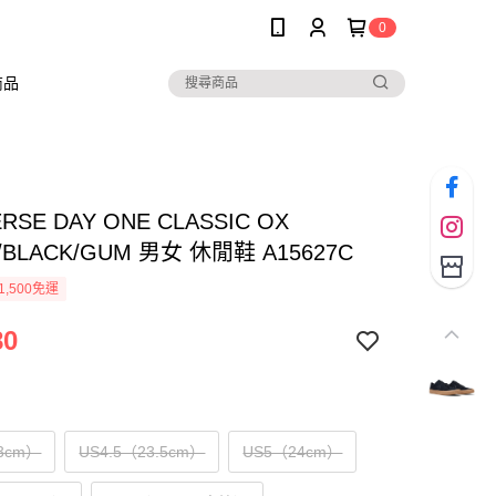
0
商品
RSE DAY ONE CLASSIC OX
/BLACK/GUM 男女 休閒鞋 A15627C
1,500免運
80
3cm）
US4.5（23.5cm）
US5（24cm）