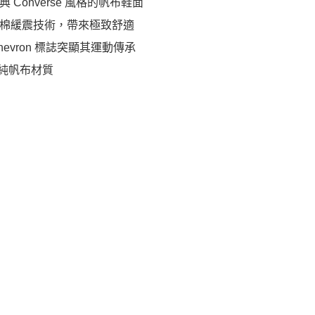
 Converse 風格的帆布鞋面
棉緩震技術，帶來極致舒適
 Chevron 標誌突顯其運動傳承
% 純帆布材質