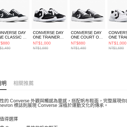
５．嚴禁
形，恩沛
動。
ONVERSE DAY
CONVERSE DAY
CONVERSE DAY
CONVERS
E CLASSIC OX
ONE TRAINER
ONE COURT OX
ONE TRA
ACK/WHITE/W
OX
BLACK/WHITE/W
OX
$880
NT$1,000
NT$880
NT$1,000
ITE 男女 休閒鞋
BLACK/WHITE/W
HITE 男女 休閒鞋
WHITE/B
$1,480
NT$1,680
NT$1,480
NT$1,680
5625C
HITE 男女 休閒鞋
A15628C
HITE 男
A15631C
A14808C
說明
相關推薦
性的 Converse 外觀與觸感為靈感，搭配帆布鞋面，完整展
 Chevron 標誌則展現 Converse 深植於運動文化的傳承。
值得選擇