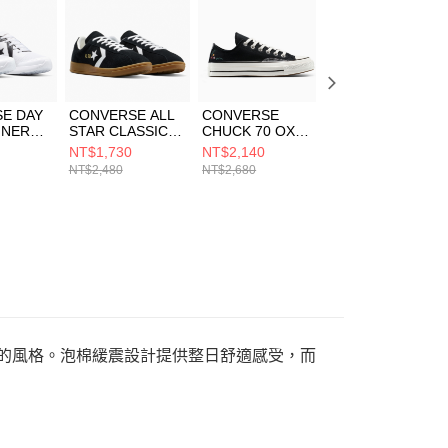
一人註冊多個帳號或使用他人資訊註冊。若發現惡意使用之情
科技股份有限公司將有權停止該用戶之使用額度並採取法律行
E DAY
CONVERSE ALL
CONVERSE
CONVERSE ALL
INER
STAR CLASSIC
CHUCK 70 OX
STAR CLASSIC
TRAINER OX
BLACK/VINTAGE
TRAINER OX
NT$1,730
NT$2,140
NT$1,480
LACK/W
BLACK/WHITE 男
WHITE 休閒鞋 男
YELLOW/BLACK
NT$2,480
NT$2,680
NT$2,480
女 休閒鞋
女 休閒鞋
女 黑色 A15549C
休閒鞋 男女 黃色
A16534C
A15621C
現你的風格。泡棉緩震設計提供整日舒適感受，而