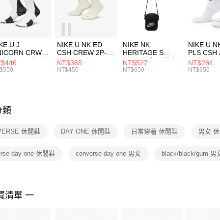
【「AFT
促銷活動
宅配
１．於結帳
付」結帳
每筆NT$1
２．訂單
３．收到繳
付款後門
KE U J
NIKE U NK ED
NIKE NK
NIKE U N
／ATM／
NICORN CRW
CSH CREW 2P-
HERITAGE S
PLS CSH 
每筆NT$1
※ 請注意
R -160 男女 中
144 EMBRDY 男
SMIT 男女 側背包
144 DBL
$446
NT$365
NT$527
NT$284
絡購買商品
襪 FZ3393100
女 短統襪
BA5871010
襪 DH405
$550
NT$450
NT$650
NT$350
先享後付
FZ3073133
※ 交易是
是否繳費成
付客戶支
分類
【注意事
１．透過由
VERSE 休閒鞋
DAY ONE 休閒鞋
日常穿著 休閒鞋
男女 
交易，需
求債權轉
２．關於
erse day one 休閒鞋
converse day one 男女
black/black/gum 男
https://aft
３．未成
「AFTE
任。
買清單 一
４．使用「
即時審查
結果請求