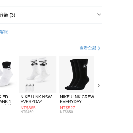
小企業銀行
台中商業銀行
台灣）商業銀行
華泰商業銀行
業銀行
遠東國際商業銀行
類 (3)
業銀行
永豐商業銀行
享後付
業銀行
星展（台灣）商業銀行
TCHELL＆NESS
客服
際商業銀行
中國信託商業銀行
FTEE先享後付」】
外套
其他外套
天信用卡公司
先享後付是「在收到商品之後才付款」的支付方式。 讓您購物簡單
心！
休閒戶外
服飾
查看全部
：不需註冊會員、不需綁卡、不需儲值。
：只要手機號碼，簡訊認證，即可結帳。
(快速到店)
：先確認商品／服務後，再付款。
00，滿NT$1,500(含以上)免運費
EE先享後付」結帳流程】
方式選擇「AFTEE先享後付」後，將跳轉至「AFTEE先享後
頁面，進行簡訊認證並確認金額後，即可完成結帳。
00，滿NT$1,500(含以上)免運費
成立數日內，您將收到繳費通知簡訊。
費通知簡訊後14天內，點擊此簡訊中的連結，可透過四大超商
市自取
K ED
NIKE U NK NSW
NIKE U NK CREW
NIKE U NK
網路銀行／等多元方式進行付款，方視為交易完成。
ANK 1P
EVERYDAY
EVERYDAY
EVERYDAY LTW
00，滿NT$1,500(含以上)免運費
：結帳手續完成當下不需立刻繳費，但若您需要取消訂單，請聯
 男 中統
ESSENTIAL CR
BBALL 3PR 男女
ANKLE 3PR 男女
NT$365
NT$527
NT$365
的店家。未經商家同意取消之訂單仍視為有效，需透過AFTEE
8104
男女 短統襪
長統襪
踝襪 SX7677010
NT$450
NT$650
NT$450
繳納相關費用。
DX5089103
DA2123010
否成功請以「AFTEE先享後付 」之結帳頁面顯示為準，若有關於
功／繳費後需取消欲退款等相關疑問，請聯繫「AFTEE先享後
援中心」
https://netprotections.freshdesk.com/support/home