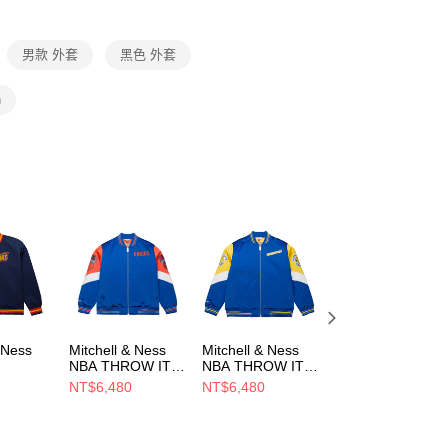
項】
恩沛科技股份有限公司提供之「AFTEE先享後付」服務完成之
男款 外套
黑色 外套
依本服務之必要範圍內提供個人資料，並將交易相關給付款項請
讓予恩沛科技股份有限公司。
個人資料處理事宜，請瀏覽以下網址：
n
ee.tw/terms/#terms3
年的使用者請事先徵得法定代理人或監護人之同意方可使用
E先享後付」，若未經同意申辦者引起之損失，本公司不負相關責
AFTEE先享後付」時，將依據個別帳號之用戶狀況，依本公司
核予不同之上限額度；若仍有額度不足之情形，本公司將視審查
用戶進行身份認證。
一人註冊多個帳號或使用他人資訊註冊。若發現惡意使用之情
科技股份有限公司將有權停止該用戶之使用額度並採取法律行
 Ness
Mitchell & Ness
Mitchell & Ness
Mitchell & Ness
NBA THROW IT
NBA THROW IT
NBA THROW IT
IGHT
BACK
BACK
BACK
NT$6,480
NT$6,480
NT$6,480
CKET
HEAVYWEIGHT
HEAVYWEIGHT
HEAVYWEIGHT
 LOGO
SATIN JACKET
SATIN JACKET
SATIN JACKET
S 男 其
VINTAGE KNICKS
VINTAGE
VINTAGE
T6296-
男 其他外套
WARRIORS 男 其
TIMBERWOLVES