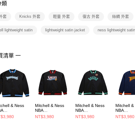
分類
【注意事
１．透過由
 外套
Knicks 外套
輕量 外套
復古 外套
絲綢 外套
交易，需
求債權轉
２．關於
ll lightweight satin
lightweight satin jacket
ness lightweight sati
https://aft
３．未成
「AFTE
任。
買清單 一
４．使用「
即時審查
結果請求
５．嚴禁
形，恩沛
動。
tchell & Ness
Mitchell & Ness
Mitchell & Ness
Mitchell &
BA
NBA
NBA
NBA
IGHTWEIGHT
LIGHTWEIGHT
LIGHTWEIGHT
LIGHTWE
$3,980
NT$3,980
NT$3,980
NT$3,980
TIN JACKET
SATIN JACKET
SATIN JACKET
SATIN JA
INTAGE LOGO
VINTAGE LOGO
VINTAGE LOGO
VINTAGE
 其他外套
76ERS 男 其他外
CELTICS 男 其他
WARRIOR
KT6296-
套 SJKT6296-
外套 SJKT6296-
他外套 SJK