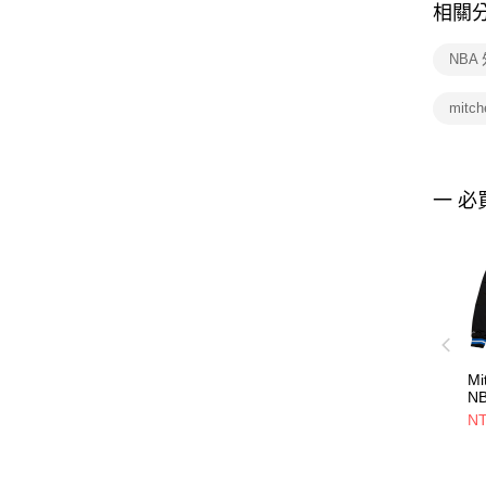
相關
NBA
mitche
一 必
Mi
N
L
NT
SA
V
男
SJ