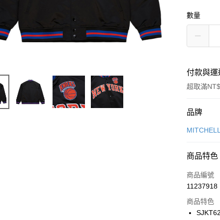
數量
付款與運
超取滿NT$
付款方式
品牌
信用卡一
MITCHEL
信用卡分
商品特色
3 期 
商品編號
合作金
LINE Pay
11237918
華南商
Apple Pay
上海商
商品特色
國泰世
SJKT6
悠遊付