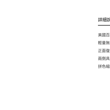
M
詳細
美國百年
輕量無
正面復
兩側具
拼色縮