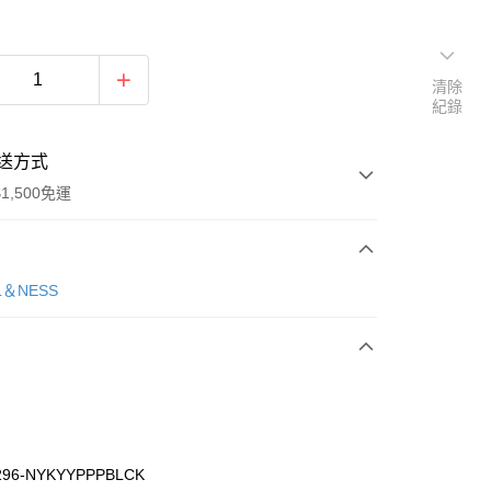
清除
紀錄
送方式
1,500免運
次付款
L＆NESS
期付款
0 利率 每期
NT$1,326
21家銀行
庫商業銀行
第一商業銀行
業銀行
彰化商業銀行
業儲蓄銀行
台北富邦商業銀行
華商業銀行
兆豐國際商業銀行
296-NYKYYPPPBLCK