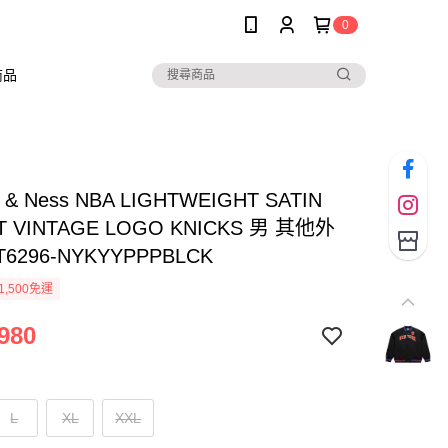
0
商品
ll & Ness NBA LIGHTWEIGHT SATIN
T VINTAGE LOGO KNICKS 男 其他外
T6296-NYKYYPPPBLCK
1,500免運
980
L
XL
XXL