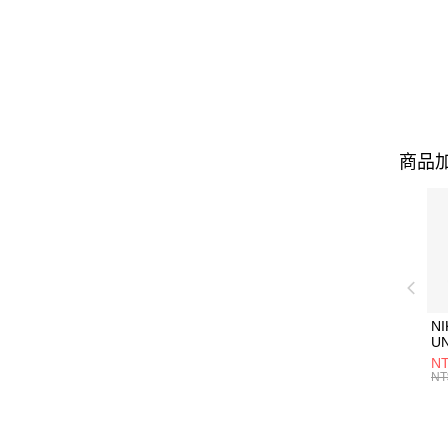
商品加
NI
U
1P
NT
統
NT