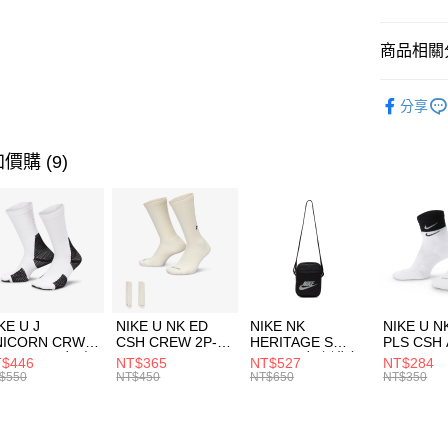
臺灣中
匯豐（
全盈+PAY
聯邦商
商品相關分
元大商
AFTEE先
玉山商
品牌
MI
相關說明
分享
台新國
【關於「A
男性商品
台灣樂
AFTEE
便利好安
運動類型
運送方式
價購 (9)
１．簡單
２．便利
7-11取貨
３．安心
每筆NT$1
【「AFT
宅配
１．於結帳
付」結帳
每筆NT$1
２．訂單
３．收到繳
付款後門
KE U J
NIKE U NK ED
NIKE NK
NIKE U N
／ATM／
NICORN CRW
CSH CREW 2P-
HERITAGE S
PLS CSH 
每筆NT$1
※ 請注意
R -160 男女 中
144 EMBRDY 男
SMIT 男女 側背包
144 DBL
$446
NT$365
NT$527
NT$284
絡購買商品
襪 FZ3393100
女 短統襪
BA5871010
襪 DH405
$550
NT$450
NT$650
NT$350
先享後付
FZ3073133
※ 交易是
是否繳費成
付客戶支