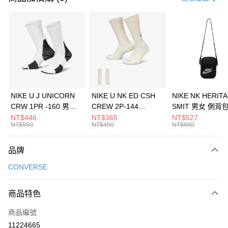
信用卡分期付款
3 期 0 利率 每期
NT$826
21家銀行
合作金庫商業銀行
第一商業銀行
LINE Pay
華南商業銀行
彰化商業銀行
Apple Pay
上海商業儲蓄銀行
台北富邦商業銀行
國泰世華商業銀行
兆豐國際商業銀行
悠遊付
臺灣中小企業銀行
台中商業銀行
NIKE U J UNICORN
NIKE U NK ED CSH
NIKE NK HERIT
匯豐（台灣）商業銀行
華泰商業銀行
CRW 1PR -160 男女
CREW 2P-144
SMIT 男女 側背
全盈+PAY
聯邦商業銀行
遠東國際商業銀行
中統襪 FZ3393100
EMBRDY 男女 短統襪
BA5871010
NT$446
NT$365
NT$527
元大商業銀行
永豐商業銀行
NT$550
NT$450
NT$650
AFTEE先享後付
FZ3073133
玉山商業銀行
星展（台灣）商業銀行
相關說明
台新國際商業銀行
中國信託商業銀行
品牌
【關於「AFTEE先享後付」】
台灣樂天信用卡公司
AFTEE先享後付是「在收到商品之後才付款」的支付方式。 讓您購物簡單
運送方式
CONVERSE
便利好安心！
１．簡單：不需註冊會員、不需綁卡、不需儲值。
7-11取貨(快速到店)
２．便利：只要手機號碼，簡訊認證，即可結帳。
商品特色
每筆NT$100，滿NT$1,500(含以上)免運費
３．安心：先確認商品／服務後，再付款。
商品編號
宅配
【「AFTEE先享後付」結帳流程】
１．於結帳方式選擇「AFTEE先享後付」後，將跳轉至「AFTEE先享後付」
11224665
每筆NT$100，滿NT$1,500(含以上)免運費