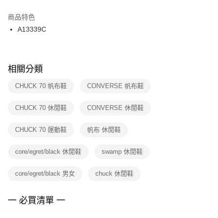
結帳頁面，進行簡訊認證並確認金額後，即可完成結帳。
２．訂單成立數日內，您將收到繳費通知簡訊。
商品特色
付款後門市自取
３．收到繳費通知簡訊後14天內，點擊此簡訊中的連結，可透過四大超商／
A13339C
每筆NT$100，滿NT$1,500(含以上)免運費
ATM／網路銀行／等多元方式進行付款，方視為交易完成。
※ 請注意：結帳手續完成當下不需立刻繳費，但若您需要取消訂單，請聯絡
購買商品的店家。未經商家同意取消之訂單仍視為有效，需透過AFTEE先享
後付繳納相關費用。
※ 交易是否成功請以「AFTEE先享後付 」之結帳頁面顯示為準，若有關於
相關分類
是否繳費成功／繳費後需取消欲退款等相關疑問，請聯繫「AFTEE先享後付
客戶支援中心」
https://netprotections.freshdesk.com/support/home
CHUCK 70 帆布鞋
CONVERSE 帆布鞋
【注意事項】
CHUCK 70 休閒鞋
CONVERSE 休閒鞋
１．透過由恩沛科技股份有限公司提供之「AFTEE先享後付」服務完成之交
易，需依本服務之必要範圍內提供個人資料，並將交易相關給付款項請求債
權轉讓予恩沛科技股份有限公司。
CHUCK 70 運動鞋
帆布 休閒鞋
２．關於個人資料處理事宜，請瀏覽以下網址：
https://aftee.tw/terms/#terms3
core/egret/black 休閒鞋
swamp 休閒鞋
３．未成年的使用者請事先徵得法定代理人或監護人之同意方可使用
「AFTEE先享後付」，若未經同意申辦者引起之損失，本公司不負相關責
任。
core/egret/black 男女
chuck 休閒鞋
４．使用「AFTEE先享後付」時，將依據個別帳號之用戶狀況，依本公司即
時審查核予不同之上限額度；若仍有額度不足之情形，本公司將視審查結果
請求用戶進行身份認證。
一 必買清單 一
５．嚴禁一人註冊多個帳號或使用他人資訊註冊。若發現惡意使用之情形，
恩沛科技股份有限公司將有權停止該用戶之使用額度並採取法律行動。