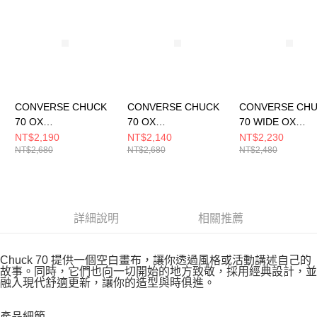
CONVERSE CHUCK
CONVERSE CHUCK
CONVERSE CH
70 OX
70 OX
70 WIDE OX
UTILITY/SWAMP
PAPYRUS/EGRET/BL
BLACK/BLACK/
NT$2,190
NT$2,140
NT$2,230
NT$2,680
NT$2,680
NT$2,480
CORE/EGRET 休閒鞋
ACK 男女 休閒鞋
T 男女 休閒鞋
男女 綠色 A13292C
A15156C
A10358C
詳細說明
相關推薦
Chuck 70 提供一個空白畫布，讓你透過風格或活動講述自己的
故事。同時，它們也向一切開始的地方致敬，採用經典設計，並
融入現代舒適更新，讓你的造型與時俱進。
產品細節