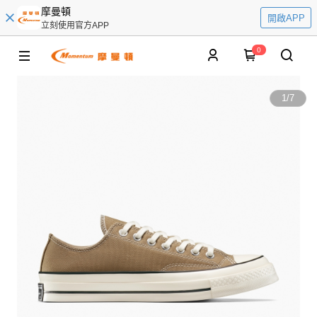
摩曼頓
開啟APP
立刻使用官方APP
0
1
/
7