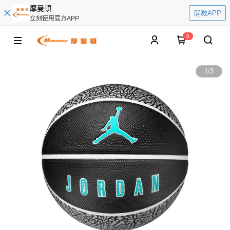
摩曼頓
開啟APP
立刻使用官方APP
0
1
/
3