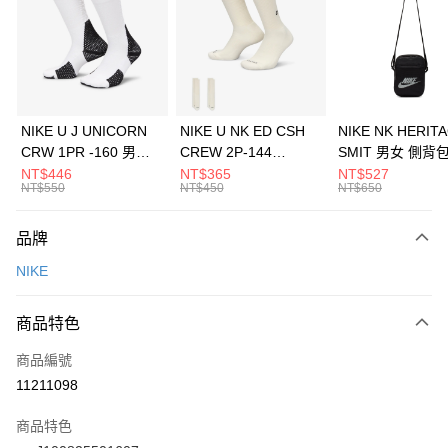
3 期 0 利率 每期
NT$293
21家銀行
合作金庫商業銀行
第一商業銀行
LINE Pay
華南商業銀行
彰化商業銀行
Apple Pay
上海商業儲蓄銀行
台北富邦商業銀行
國泰世華商業銀行
兆豐國際商業銀行
悠遊付
臺灣中小企業銀行
台中商業銀行
NIKE U J UNICORN
NIKE U NK ED CSH
NIKE NK HERIT
匯豐（台灣）商業銀行
華泰商業銀行
CRW 1PR -160 男女
CREW 2P-144
SMIT 男女 側背
全盈+PAY
聯邦商業銀行
遠東國際商業銀行
中統襪 FZ3393100
EMBRDY 男女 短統襪
BA5871010
NT$446
NT$365
NT$527
元大商業銀行
永豐商業銀行
NT$550
NT$450
NT$650
AFTEE先享後付
FZ3073133
玉山商業銀行
星展（台灣）商業銀行
相關說明
台新國際商業銀行
中國信託商業銀行
品牌
【關於「AFTEE先享後付」】
台灣樂天信用卡公司
AFTEE先享後付是「在收到商品之後才付款」的支付方式。 讓您購物簡單
運送方式
NIKE
便利好安心！
１．簡單：不需註冊會員、不需綁卡、不需儲值。
7-11取貨(快速到店)
２．便利：只要手機號碼，簡訊認證，即可結帳。
商品特色
每筆NT$100，滿NT$1,500(含以上)免運費
３．安心：先確認商品／服務後，再付款。
商品編號
宅配
【「AFTEE先享後付」結帳流程】
１．於結帳方式選擇「AFTEE先享後付」後，將跳轉至「AFTEE先享後付」
11211098
每筆NT$100，滿NT$1,500(含以上)免運費
結帳頁面，進行簡訊認證並確認金額後，即可完成結帳。
２．訂單成立數日內，您將收到繳費通知簡訊。
商品特色
付款後門市自取
３．收到繳費通知簡訊後14天內，點擊此簡訊中的連結，可透過四大超商／