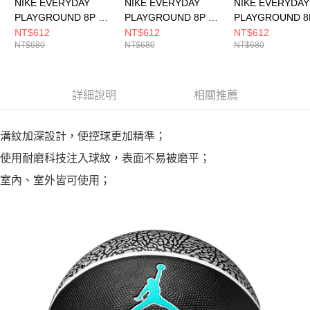
NIKE EVERYDAY
NIKE EVERYDAY
NIKE EVERYDAY
PLAYGROUND 8P 7
PLAYGROUND 8P 6
PLAYGROUND 8
號球 男女 籃球
號球 男女 籃球
號球 男女 籃球
NT$612
NT$612
NT$612
NT$680
NT$680
NT$680
N100449881607
N100449862106
N100449804407
詳細說明
相關推薦
溝紋加深設計，使控球更加精準；
使用耐磨科技注入球紋，表面不易被磨平；
室內、室外皆可使用；