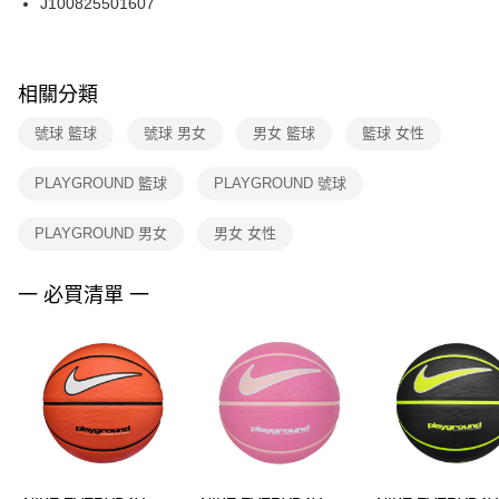
J100825501607
每筆NT$100，滿NT$1,500(含以上)免運費
ATM／網路銀行／等多元方式進行付款，方視為交易完成。
※ 請注意：結帳手續完成當下不需立刻繳費，但若您需要取消訂單，請聯絡
購買商品的店家。未經商家同意取消之訂單仍視為有效，需透過AFTEE先享
後付繳納相關費用。
※ 交易是否成功請以「AFTEE先享後付 」之結帳頁面顯示為準，若有關於
相關分類
是否繳費成功／繳費後需取消欲退款等相關疑問，請聯繫「AFTEE先享後付
客戶支援中心」
https://netprotections.freshdesk.com/support/home
號球 籃球
號球 男女
男女 籃球
籃球 女性
【注意事項】
PLAYGROUND 籃球
PLAYGROUND 號球
１．透過由恩沛科技股份有限公司提供之「AFTEE先享後付」服務完成之交
易，需依本服務之必要範圍內提供個人資料，並將交易相關給付款項請求債
權轉讓予恩沛科技股份有限公司。
PLAYGROUND 男女
男女 女性
２．關於個人資料處理事宜，請瀏覽以下網址：
https://aftee.tw/terms/#terms3
３．未成年的使用者請事先徵得法定代理人或監護人之同意方可使用
一 必買清單 一
「AFTEE先享後付」，若未經同意申辦者引起之損失，本公司不負相關責
任。
４．使用「AFTEE先享後付」時，將依據個別帳號之用戶狀況，依本公司即
時審查核予不同之上限額度；若仍有額度不足之情形，本公司將視審查結果
請求用戶進行身份認證。
５．嚴禁一人註冊多個帳號或使用他人資訊註冊。若發現惡意使用之情形，
恩沛科技股份有限公司將有權停止該用戶之使用額度並採取法律行動。