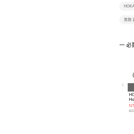
HOK
男款
一 必
H
Ho
涼
NT
灰
NT
HO
T