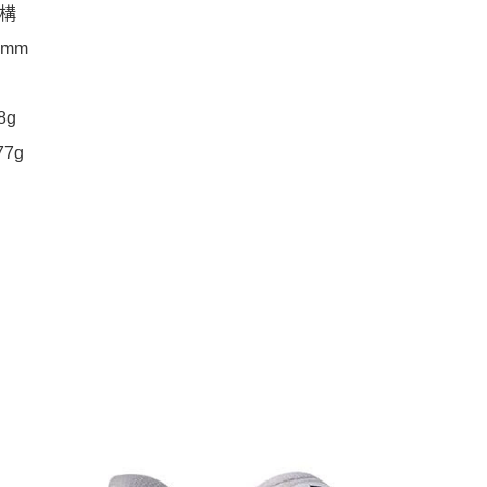
構
5mm
8g
77g