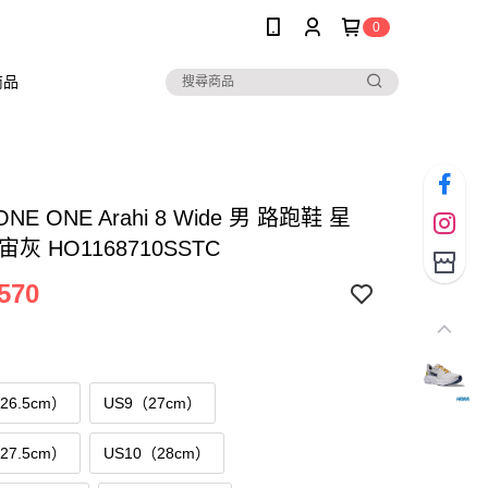
0
商品
ONE ONE Arahi 8 Wide 男 路跑鞋 星
灰 HO1168710SSTC
570
（26.5cm）
US9（27cm）
（27.5cm）
US10（28cm）