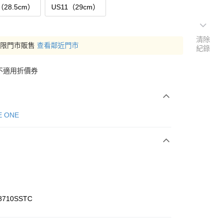
（28.5cm）
US11（29cm）
清除
僅限門市販售
查看鄰近門市
紀錄
不適用折價券
E ONE
8710SSTC