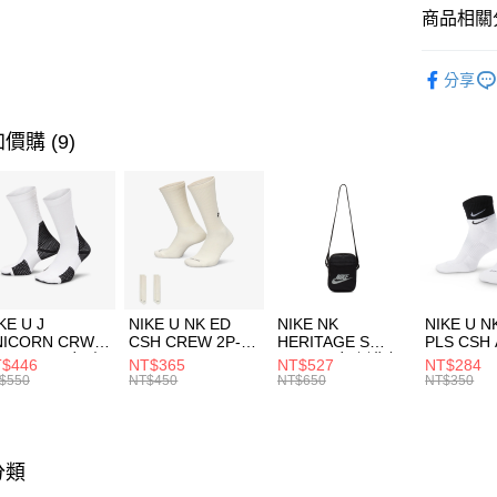
商品相關分
品牌
HO
分享
男性商品
運動類型
價購 (9)
KE U J
NIKE U NK ED
NIKE NK
NIKE U N
NICORN CRW
CSH CREW 2P-
HERITAGE S
PLS CSH 
R -160 男女 中
144 EMBRDY 男
SMIT 男女 側背包
144 DBL
$446
NT$365
NT$527
NT$284
襪 FZ3393100
女 短統襪
BA5871010
襪 DH405
$550
NT$450
NT$650
NT$350
FZ3073133
分類