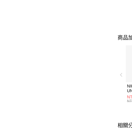
商品加
NI
U
1P
NT
統
NT
相關