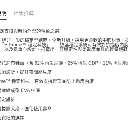
說明
相關推薦
定支撐與時尚外型的輕盈之選
hi 8 絕非一般的穩定型跑鞋。全新升級，採用更柔軟的中底材
「H-Frame™ 穩定科技」——這套穩定系統可有效對抗過度
，以及低重心設計，打造出一雙穩定性與柔軟度兼具的輕量跑鞋
緹花網布鞋面（含 62% 再生尼龍、25% 再生 CDP、11% 再生
細節設計，提升夜間能見度
Frame™ 穩定科技，有效支撐足部並防止過度內旋
度壓縮成型 EVA 中底
固定設計
磨橡膠大底，強化使用壽命
超寬楦的選擇