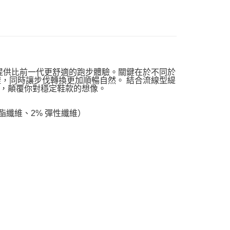
質，提供比前一代更舒適的跑步體驗。關鍵在於不同於
內旋，同時讓步伐轉換更加順暢自然。 結合流線型緹
，顛覆你對穩定鞋款的想像。
聚酯纖維、2% 彈性纖維）