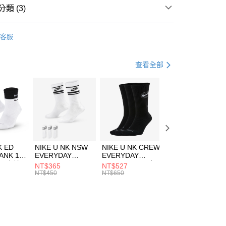
類 (3)
KA ONE ONE
客服
鞋類
跑步鞋/慢跑鞋
跑步訓練
鞋
查看全部
K ED
NIKE U NK NSW
NIKE U NK CREW
NIKE U NK
ANK 1P
EVERYDAY
EVERYDAY
EVERYDAY LTW
 男 中統
ESSENTIAL CR
BBALL 3PR 男女
ANKLE 3PR 男女
NT$365
NT$527
NT$365
8104
男女 短統襪
長統襪
踝襪 SX7677010
NT$450
NT$650
NT$450
DX5089103
DA2123010