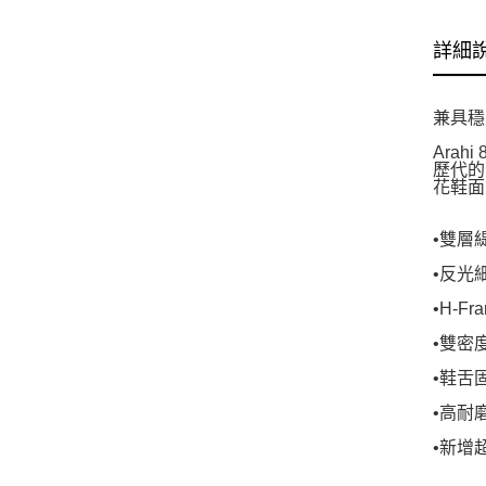
詳細
兼具穩
Ara
歷代的
花鞋面
•雙層
•反光
•H-
•雙密
•鞋舌
•高耐
•新增