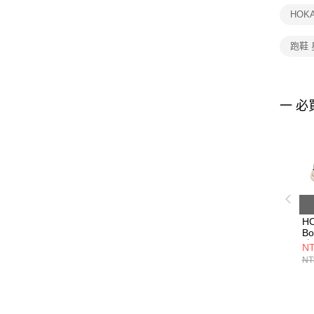
HOK
跑鞋 
一 必
H
Bo
路
NT
H
NT