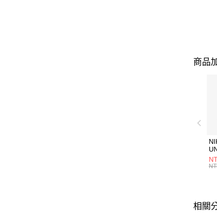
商品加
NI
U
1P
NT
統
NT
相關