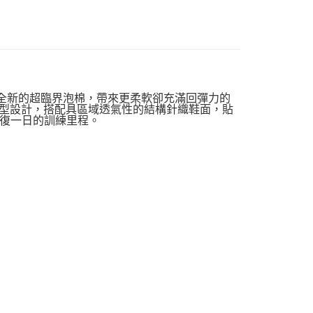
搭載全新的超臨界泡棉，帶來更柔軟卻充滿回彈力的
立體成型設計，搭配具區域透氣性的結構針織鞋面，貼
復一日的訓練里程。