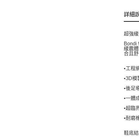
詳細
超強緩
Bon
緩震體
合且舒
•工程
•3D
•後足導
•一體
•超臨
•耐磨
鞋底結