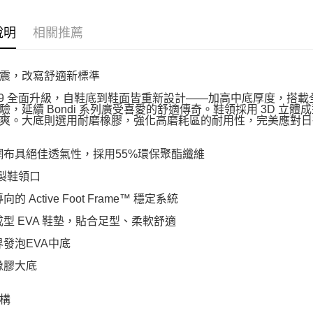
說明
相關推薦
震，改寫舒適新標準
di 9 全面升級，自鞋底到鞋面皆重新設計——加高中底厚度，
驗，延續 Bondi 系列廣受喜愛的舒適傳奇。鞋領採用 3D 
爽。大底則選用耐磨橡膠，強化高磨耗區的耐用性，完美應對日
網布具絕佳透氣性，採用55%環保聚酯纖維
模製鞋領口
向的 Active Foot Frame™ 穩定系統
成型 EVA 鞋墊，貼合足型、柔軟舒適
界發泡EVA中底
橡膠大底
構