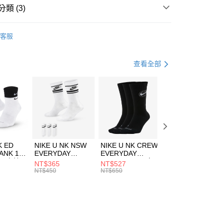
類 (3)
KA ONE ONE
客服
鞋類
跑步鞋/慢跑鞋
跑步訓練
鞋
查看全部
K ED
NIKE U NK NSW
NIKE U NK CREW
NIKE U NK
ANK 1P
EVERYDAY
EVERYDAY
EVERYDAY LTW
 男 中統
ESSENTIAL CR
BBALL 3PR 男女
ANKLE 3PR 男女
NT$365
NT$527
NT$365
8104
男女 短統襪
長統襪
踝襪 SX7677010
NT$450
NT$650
NT$450
DX5089103
DA2123010