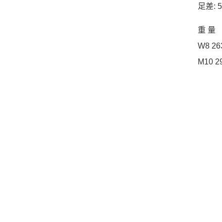
足差: 
重 量
W8 26
M10 2