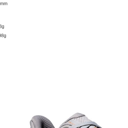
5mm
3g
98g