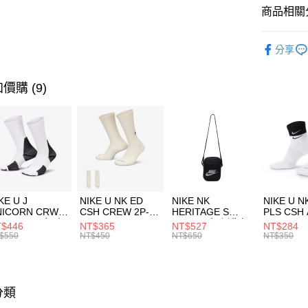
商品相關分
品牌
HO
分享
男性商品
運動類型
價購 (9)
KE U J
NIKE U NK ED
NIKE NK
NIKE U N
NICORN CRW
CSH CREW 2P-
HERITAGE S
PLS CSH 
R -160 男女 中
144 EMBRDY 男
SMIT 男女 側背包
144 DBL
$446
NT$365
NT$527
NT$284
襪 FZ3393100
女 短統襪
BA5871010
襪 DH405
$550
NT$450
NT$650
NT$350
FZ3073133
分類