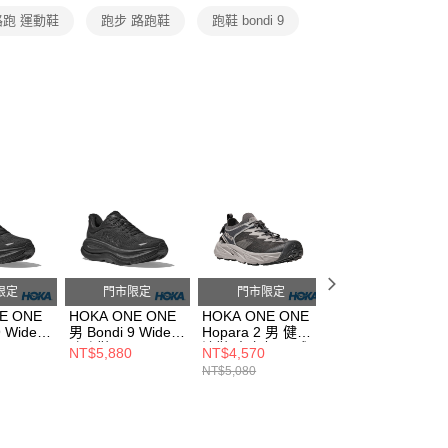
路跑 運動鞋
跑步 路跑鞋
跑鞋 bondi 9
限定
門市限定
門市限定
門市限定
E ONE
HOKA ONE ONE
HOKA ONE ONE
HOKA ONE ONE
9 Wide
男 Bondi 9 Wide
Hopara 2 男 健行
Mach 7 Wide 女
路跑鞋 黑
涼鞋 太空灰/星球
路跑鞋 淡紫/晨曦
NT$5,880
NT$4,570
NT$4,480
14BBLC
HO1162013BBLC
灰
橘
NT$5,080
NT$4,980
HO1147650STLL
HO1171906LRM
T