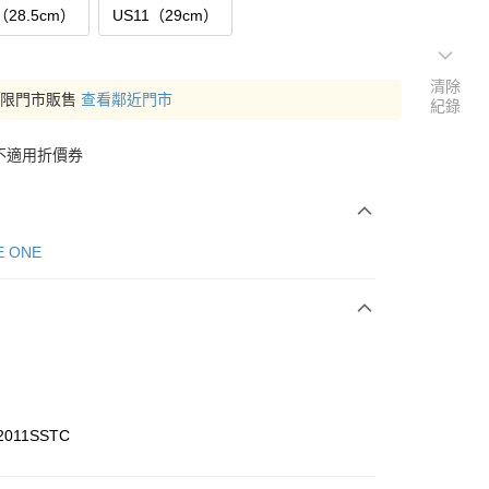
（28.5cm）
US11（29cm）
清除
僅限門市販售
查看鄰近門市
紀錄
不適用折價券
E ONE
2011SSTC