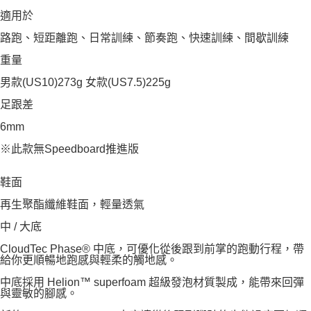
適用於
路跑、短距離跑、日常訓練、節奏跑、快速訓練、間歇訓練
重量
男款(US10)273g 女款(US7.5)225g
足跟差
6mm
※此款無Speedboard推進版
鞋面
再生聚酯纖維鞋面，輕量透氣
中 / 大底
CloudTec Phase® 中底，可優化從後跟到前掌的跑動行程，帶
給你更順暢地跑感與輕柔的觸地感。
中底採用 Helion™ superfoam 超級發泡材質製成，能帶來回彈
與靈敏的腳感。