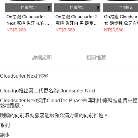
門市限定
門市限定
門市限定
On昂跑 Cloudsurfer
On昂跑 Cloudsurfer 2
On昂跑 Cloudsurf
Next 寬楦 象牙白/白
寬楦 象牙白 男 跑步鞋
女 跑步鞋 象牙白
女 跑步鞋
ON3MF31023334
ON3WF1010473
NT$5,280
NT$5,580
NT$5,580
ON3WE30201195
詳細說明
相關推薦
Cloudsurfer Next 寬楦
Cloudgo推出第二代更名為Cloudsurfer Next
Cloudsurfer Next採用CloudTec Phase® 專利中底科技能帶來輕
鬆地跑感，
明顯的向前滾動腳感能讓你充滿力量的向前推進。
系列
跑步