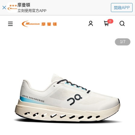
摩曼頓
開啟APP
立刻使用官方APP
0
1
/
7