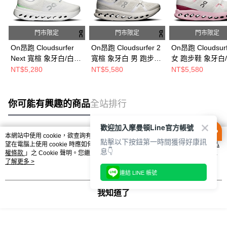
門市限定
門市限定
門市限定
On昂跑 Cloudsurfer
On昂跑 Cloudsurfer 2
On昂跑 Cloudsurf
Next 寬楦 象牙白/白
寬楦 象牙白 男 跑步鞋
女 跑步鞋 象牙白
女 跑步鞋
ON3MF31023334
ON3WF1010473
NT$5,280
NT$5,580
NT$5,580
ON3WE30201195
你可能有興趣的商品
全站排行
歡迎加入摩曼頓Line官方帳號
本網站中使用 cookie，欲查詢有關本網站使用 cookie 方式之詳情，及若您不希
點擊以下按鈕第一時間獲得好康訊
熱門標籤
望在電腦上使用 cookie 時應如何變更電腦的 cookie 設定，請參閱本網站「
隱私
息👇
權條款
」之 Cookie 聲明。您繼續使用本網站即表示您同意本公司得按本網站使
用條款之 Cookie 聲明使用 cookie。
了解更多 >
連結 LINE 帳號
我知道了