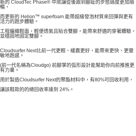
新的 CloudTec Phase® 中底讓從後跟到腳趾的步態過度更加順
暢，
而更新的 Helion™ superfoam 能帶超級發泡材質來回彈與更有
活力的跑步體驗。
工程編織鞋面，輕便透氣且貼合雙腳，能帶來舒適的穿著體驗，
並穩固地固定雙腳。
Cloudsurfer Next比前一代更輕、緩震更好，能帶來更快、更靈
敏地跑感。
(前一代名稱為Cloudgo) 前腳掌的弧形設計能幫助你向前推進更
有力量。
用於製造Cloudsurfer Next的聚酯材料中，有80%可回收利用，
讓該鞋款的的總回收率達到 24%。