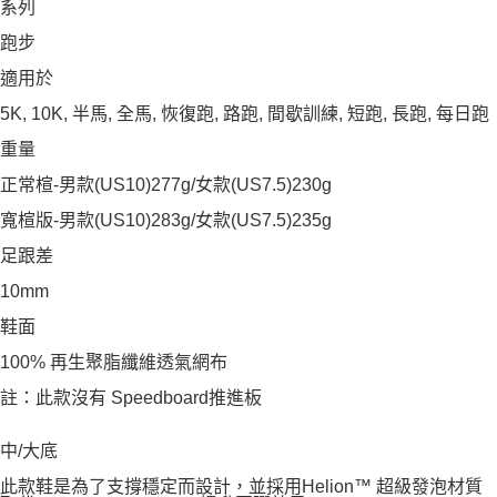
系列
跑步
適用於
5K, 10K, 半馬, 全馬, 恢復跑, 路跑, 間歇訓練, 短跑, 長跑, 每日跑
重量
正常楦-男款(US10)277g/女款(US7.5)230g
寬楦版-男款(US10)283g/女款(US7.5)235g
足跟差
10mm
鞋面
100% 再生聚脂纖維透氣網布
註：此款沒有 Speedboard推進板
中/大底
此款鞋是為了支撐穩定而設計，並採用Helion™ 超級發泡材質