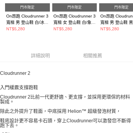
門市限定
門市限定
門市限定
On昂跑 Cloudrunner 3
On昂跑 Cloudrunner 3
On昂跑 Cloudrun
寬楦 男 登山鞋 白/冰川
寬楦 女 登山鞋 白/象牙
寬楦 男 登山鞋 黑
灰 ON3MG10090813
白 ON3WG10070924
ON3MG1009104
NT$5,280
NT$5,280
NT$5,280
詳細說明
相關推薦
Cloudrunner 2
入門緩震支撐跑鞋
Cloudrunner 2比前一代更舒適、更支撐，並採用更環保的材料
製成。
除此之外提升了鞋面，中底採用 Helion™ 超級發泡材質，
鞋底設計更不容易卡石頭，穿上Cloudrunner可以激發您不斷得
跑下去。