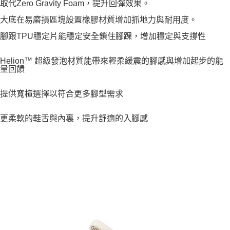
取代Zero Gravity Foam，提升回彈效果。
大底在易磨損區塊設置橡膠材質增加抓地力與耐用度。
腳跟TPU穩定片能穩定安全鎖住腳踝，增加穩定與支撐性
Helion™ 超級發泡材質能帶來輕柔緩震的腳感與增加起步的能
量回饋
提供寬楦選擇以符合更多腳型需求
更柔軟的鞋舌與內裏，提升舒適的入腳感