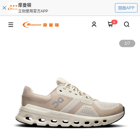
摩曼頓
開啟APP
立刻使用官方APP
0
1
/
7