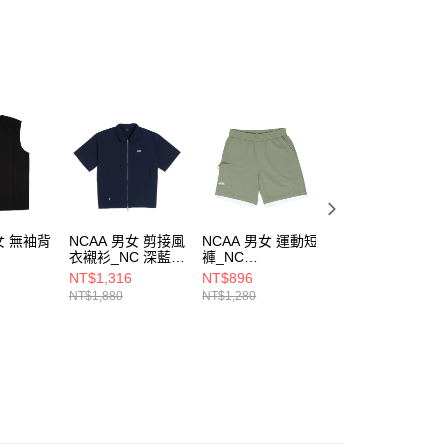
ee.tw/terms/#terms3
年的使用者請事先徵得法定代理人或監護人之同意方可使用
E先享後付」，若未經同意申辦者引起之損失，本公司不負相關責
AFTEE先享後付」時，將依據個別帳號之用戶狀況，依本公司
核予不同之上限額度；若仍有額度不足之情形，本公司將視審查
用戶進行身份認證。
一人註冊多個帳號或使用他人資訊註冊。若發現惡意使用之情
科技股份有限公司將有權停止該用戶之使用額度並採取法律行
女 無袖背
NCAA 男女 剪接風
NCAA 男女 運動短
NCAA 男女 運動
衣襯衫_NC 深藍
褲_NC
褲_NC
20
7525147080
7525150172
7525150120
NT$1,316
NT$896
NT$896
NT$1,880
NT$1,280
NT$1,280