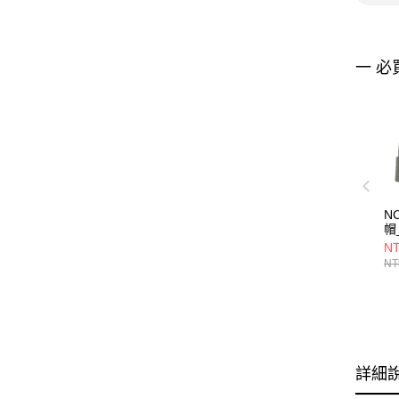
一 必
N
帽
74
NT
NT
詳細