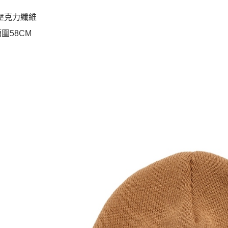
%壓克力纖維
頭圍58CM