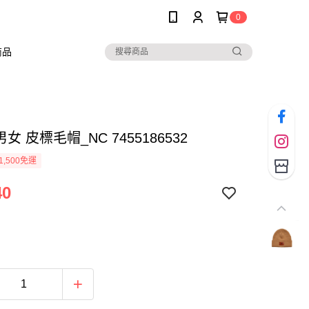
0
商品
男女 皮標毛帽_NC 7455186532
1,500免運
40