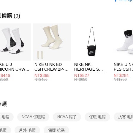
【關於「A
運動配件
台灣樂
AFTEE
便利好安
運動類型
運送方式
價購 (9)
１．簡單
２．便利
7-11取貨
３．安心
每筆NT$1
【「AFT
宅配
１．於結帳
付」結帳
每筆NT$1
２．訂單
３．收到繳
付款後門
KE U J
NIKE U NK ED
NIKE NK
NIKE U N
／ATM／
NICORN CRW
CSH CREW 2P-
HERITAGE S
PLS CSH 
每筆NT$1
※ 請注意
R -160 男女 中
144 EMBRDY 男
SMIT 男女 側背包
144 DBL
$446
NT$365
NT$527
NT$284
絡購買商品
襪 FZ3393100
女 短統襪
BA5871010
襪 DH405
$550
NT$450
NT$650
NT$350
先享後付
FZ3073133
※ 交易是
是否繳費成
付客戶支
分類
【注意事
１．透過由
A 毛帽
NCAA 保暖帽
NCAA 帽子
保暖 毛帽
抗寒 毛
交易，需
求債權轉
２．關於
毛帽
戶外 毛帽
保暖 抗寒