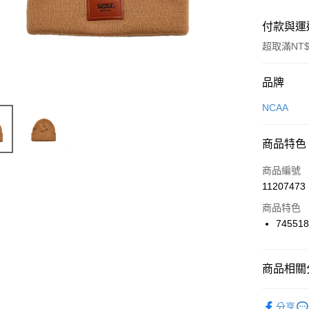
付款與運
超取滿NT$
付款方式
品牌
信用卡一
NCAA
信用卡分
商品特色
3 期 
商品編號
合作金
LINE Pay
11207473
華南商
Apple Pay
上海商
商品特色
國泰世
74551
悠遊付
臺灣中
匯豐（
全盈+PAY
聯邦商
商品相關分
元大商
AFTEE先
玉山商
品牌
NC
相關說明
分享
台新國