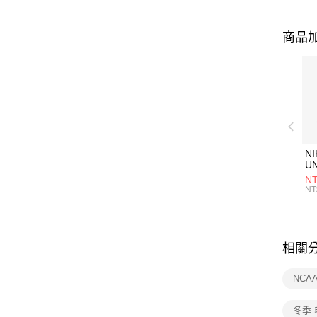
商品加
NI
U
1P
NT
統
NT
相關
NCA
冬季 