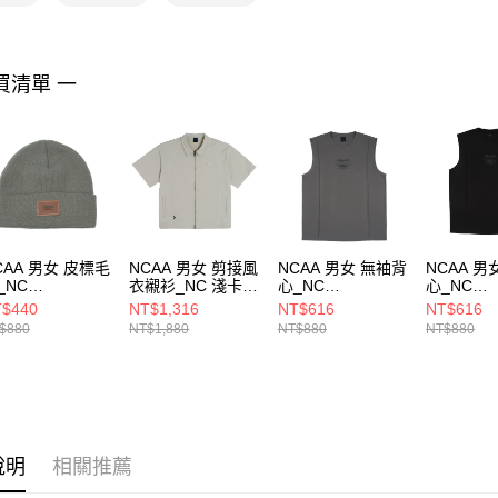
https://aft
３．未成
「AFTE
任。
買清單 一
４．使用「
即時審查
結果請求
５．嚴禁
形，恩沛
動。
CAA 男女 皮標毛
NCAA 男女 剪接風
NCAA 男女 無袖背
NCAA 男
_NC
衣襯衫_NC 淺卡其
心_NC
心_NC
55186512
7525147031
7525148010
75251480
$440
NT$1,316
NT$616
NT$616
$880
NT$1,880
NT$880
NT$880
說明
相關推薦