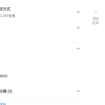
送方式
1,500免運
清除
紀錄
次付款
期付款
0 利率 每期
NT$293
21家銀行
庫商業銀行
第一商業銀行
業銀行
彰化商業銀行
業儲蓄銀行
台北富邦商業銀行
華商業銀行
兆豐國際商業銀行
86532
小企業銀行
台中商業銀行
台灣）商業銀行
華泰商業銀行
業銀行
遠東國際商業銀行
類 (3)
業銀行
永豐商業銀行
享後付
業銀行
星展（台灣）商業銀行
AA
客服
際商業銀行
中國信託商業銀行