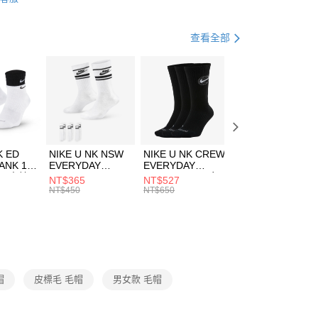
FTEE先享後付」】
帽款
保暖帽
天信用卡公司
先享後付是「在收到商品之後才付款」的支付方式。 讓您購物簡單
心！
休閒戶外
配件
查看全部
：不需註冊會員、不需綁卡、不需儲值。
：只要手機號碼，簡訊認證，即可結帳。
(快速到店)
：先確認商品／服務後，再付款。
00，滿NT$1,500(含以上)免運費
EE先享後付」結帳流程】
方式選擇「AFTEE先享後付」後，將跳轉至「AFTEE先享後
頁面，進行簡訊認證並確認金額後，即可完成結帳。
00，滿NT$1,500(含以上)免運費
成立數日內，您將收到繳費通知簡訊。
費通知簡訊後14天內，點擊此簡訊中的連結，可透過四大超商
市自取
K ED
NIKE U NK NSW
NIKE U NK CREW
NIKE U NK
網路銀行／等多元方式進行付款，方視為交易完成。
ANK 1P
EVERYDAY
EVERYDAY
EVERYDAY LTW
00，滿NT$1,500(含以上)免運費
：結帳手續完成當下不需立刻繳費，但若您需要取消訂單，請聯
 男 中統
ESSENTIAL CR
BBALL 3PR 男女
ANKLE 3PR 男女
NT$365
NT$527
NT$365
的店家。未經商家同意取消之訂單仍視為有效，需透過AFTEE
8104
男女 短統襪
長統襪
踝襪 SX7677010
NT$450
NT$650
NT$450
繳納相關費用。
DX5089103
DA2123010
否成功請以「AFTEE先享後付 」之結帳頁面顯示為準，若有關於
功／繳費後需取消欲退款等相關疑問，請聯繫「AFTEE先享後
援中心」
https://netprotections.freshdesk.com/support/home
項】
恩沛科技股份有限公司提供之「AFTEE先享後付」服務完成之
帽
皮標毛 毛帽
男女款 毛帽
依本服務之必要範圍內提供個人資料，並將交易相關給付款項請
讓予恩沛科技股份有限公司。
個人資料處理事宜，請瀏覽以下網址：