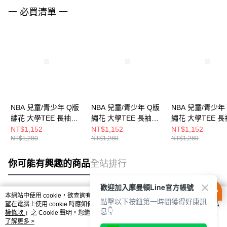
一 必買清單 一
NBA 兒童/青少年 Q版
NBA 兒童/青少年 Q版
NBA 兒童/青少年
繡花 大學TEE 長袖上
繡花 大學TEE 長袖上
繡花 大學TEE 
衣 灰狼隊
衣 公牛隊
衣 暴龍隊
NT$1,152
NT$1,152
NT$1,152
NT$1,280
NT$1,280
NT$1,280
3556102072
3556101501
3556101620
你可能有興趣的商品
全站排行
歡迎加入摩曼頓Line官方帳號
本網站中使用 cookie，欲查詢有關本網站使用 cookie 方式之詳情，及若您不希
點擊以下按鈕第一時間獲得好康訊
熱門標籤
望在電腦上使用 cookie 時應如何變更電腦的 cookie 設定，請參閱本網站「
隱私
息👇
權條款
」之 Cookie 聲明。您繼續使用本網站即表示您同意本公司得按本網站使
用條款之 Cookie 聲明使用 cookie。
了解更多 >