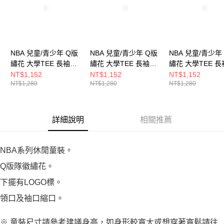
NBA 兒童/青少年 Q版
NBA 兒童/青少年 Q版
NBA 兒童/青少年
繡花 大學TEE 長袖上
繡花 大學TEE 長袖上
繡花 大學TEE 
衣 灰狼隊
衣 公牛隊
衣 暴龍隊
NT$1,152
NT$1,152
NT$1,152
NT$1,280
NT$1,280
NT$1,280
3556102072
3556101501
3556101620
詳細說明
相關推薦
NBA系列休閒童裝。
Q版隊徽繡花。
下擺有LOGO標。
領口及袖口縮口。
※ 童裝尺寸請參考建議身高，如身形較寬大或想穿著寬鬆請往