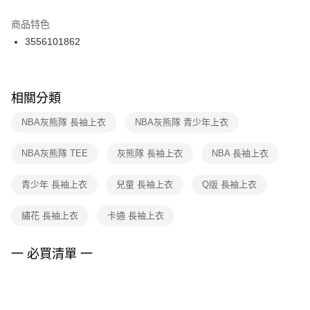
結帳頁面，進行簡訊認證並確認金額後，即可完成結帳。
２．訂單成立數日內，您將收到繳費通知簡訊。
商品特色
付款後門市自取
３．收到繳費通知簡訊後14天內，點擊此簡訊中的連結，可透過四大超商／
3556101862
每筆NT$100，滿NT$1,500(含以上)免運費
ATM／網路銀行／等多元方式進行付款，方視為交易完成。
※ 請注意：結帳手續完成當下不需立刻繳費，但若您需要取消訂單，請聯絡
購買商品的店家。未經商家同意取消之訂單仍視為有效，需透過AFTEE先享
後付繳納相關費用。
※ 交易是否成功請以「AFTEE先享後付 」之結帳頁面顯示為準，若有關於
相關分類
是否繳費成功／繳費後需取消欲退款等相關疑問，請聯繫「AFTEE先享後付
客戶支援中心」
https://netprotections.freshdesk.com/support/home
NBA灰熊隊 長袖上衣
NBA灰熊隊 青少年上衣
【注意事項】
NBA灰熊隊 TEE
灰熊隊 長袖上衣
NBA 長袖上衣
１．透過由恩沛科技股份有限公司提供之「AFTEE先享後付」服務完成之交
易，需依本服務之必要範圍內提供個人資料，並將交易相關給付款項請求債
權轉讓予恩沛科技股份有限公司。
青少年 長袖上衣
兒童 長袖上衣
Q版 長袖上衣
２．關於個人資料處理事宜，請瀏覽以下網址：
https://aftee.tw/terms/#terms3
繡花 長袖上衣
卡通 長袖上衣
３．未成年的使用者請事先徵得法定代理人或監護人之同意方可使用
「AFTEE先享後付」，若未經同意申辦者引起之損失，本公司不負相關責
任。
一 必買清單 一
４．使用「AFTEE先享後付」時，將依據個別帳號之用戶狀況，依本公司即
時審查核予不同之上限額度；若仍有額度不足之情形，本公司將視審查結果
請求用戶進行身份認證。
５．嚴禁一人註冊多個帳號或使用他人資訊註冊。若發現惡意使用之情形，
恩沛科技股份有限公司將有權停止該用戶之使用額度並採取法律行動。