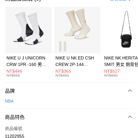
信用卡分期付款
3 期 0 利率 每期
NT$426
21家銀行
合作金庫商業銀行
第一商業銀行
LINE Pay
華南商業銀行
彰化商業銀行
Apple Pay
上海商業儲蓄銀行
台北富邦商業銀行
國泰世華商業銀行
兆豐國際商業銀行
悠遊付
臺灣中小企業銀行
台中商業銀行
NIKE U J UNICORN
NIKE U NK ED CSH
NIKE NK HERIT
匯豐（台灣）商業銀行
華泰商業銀行
CRW 1PR -160 男女
CREW 2P-144
SMIT 男女 側背
全盈+PAY
聯邦商業銀行
遠東國際商業銀行
中統襪 FZ3393100
EMBRDY 男女 短統襪
BA5871010
NT$446
NT$365
NT$527
元大商業銀行
永豐商業銀行
NT$550
NT$450
NT$650
AFTEE先享後付
FZ3073133
玉山商業銀行
星展（台灣）商業銀行
相關說明
台新國際商業銀行
中國信託商業銀行
品牌
【關於「AFTEE先享後付」】
台灣樂天信用卡公司
AFTEE先享後付是「在收到商品之後才付款」的支付方式。 讓您購物簡單
運送方式
NBA
便利好安心！
１．簡單：不需註冊會員、不需綁卡、不需儲值。
7-11取貨(快速到店)
２．便利：只要手機號碼，簡訊認證，即可結帳。
商品特色
每筆NT$100，滿NT$1,500(含以上)免運費
３．安心：先確認商品／服務後，再付款。
商品編號
宅配
【「AFTEE先享後付」結帳流程】
１．於結帳方式選擇「AFTEE先享後付」後，將跳轉至「AFTEE先享後付」
11202955
每筆NT$100，滿NT$1,500(含以上)免運費