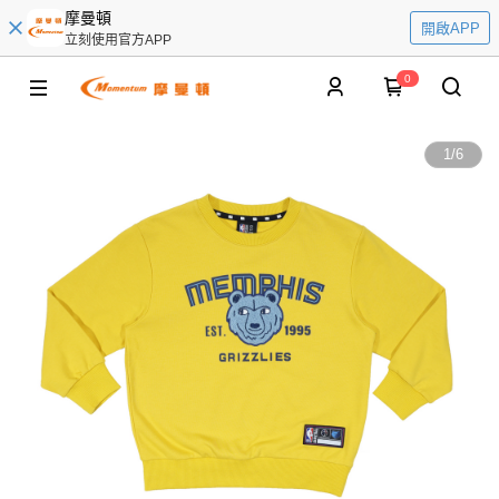
摩曼頓
開啟APP
立刻使用官方APP
0
1
/
6