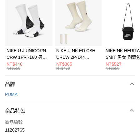
信用卡分期付款
3 期 0 利率 每期
NT$1,626
21家銀行
合作金庫商業銀行
第一商業銀行
LINE Pay
華南商業銀行
彰化商業銀行
Apple Pay
上海商業儲蓄銀行
台北富邦商業銀行
國泰世華商業銀行
兆豐國際商業銀行
悠遊付
臺灣中小企業銀行
台中商業銀行
NIKE U J UNICORN
NIKE U NK ED CSH
NIKE NK HERIT
匯豐（台灣）商業銀行
華泰商業銀行
CRW 1PR -160 男女
CREW 2P-144
SMIT 男女 側背
全盈+PAY
聯邦商業銀行
遠東國際商業銀行
中統襪 FZ3393100
EMBRDY 男女 短統襪
BA5871010
NT$446
NT$365
NT$527
元大商業銀行
永豐商業銀行
NT$550
NT$450
NT$650
AFTEE先享後付
FZ3073133
玉山商業銀行
星展（台灣）商業銀行
相關說明
台新國際商業銀行
中國信託商業銀行
品牌
【關於「AFTEE先享後付」】
台灣樂天信用卡公司
AFTEE先享後付是「在收到商品之後才付款」的支付方式。 讓您購物簡單
運送方式
PUMA
便利好安心！
１．簡單：不需註冊會員、不需綁卡、不需儲值。
7-11取貨(快速到店)
２．便利：只要手機號碼，簡訊認證，即可結帳。
商品特色
每筆NT$100，滿NT$1,500(含以上)免運費
３．安心：先確認商品／服務後，再付款。
商品編號
宅配
【「AFTEE先享後付」結帳流程】
１．於結帳方式選擇「AFTEE先享後付」後，將跳轉至「AFTEE先享後付」
11202765
每筆NT$100，滿NT$1,500(含以上)免運費
結帳頁面，進行簡訊認證並確認金額後，即可完成結帳。