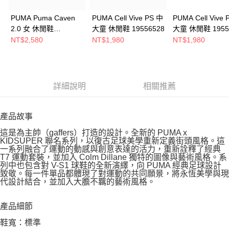
PUMA Puma Caven
PUMA Cell Vive PS 中
PUMA Cell Vive 
2.0 女 休閒鞋
大童 休閒鞋 19556528
大童 休閒鞋 1955
39229026
NT$2,580
NT$1,980
NT$1,980
詳細說明
相關推薦
產品故事
這是為主帥（gaffers）打造的設計。全新的 PUMA x
KIDSUPER 聯名系列，以復古足球美學重新定義街頭風格。這
一系列融合了運動的動感與創意表達的活力，重新詮釋了經典
T7 運動套裝，並加入 Colm Dillane 獨特的圖像與藝術風格。系
列中也包含對 V-S1 球鞋的全新演繹，向 PUMA 經典足球設計
致敬。每一件單品都體現了對運動的共同願景，將永恆美學與現
代設計結合，並加入大膽不羈的藝術風格。
產品細節
鞋寬：標準