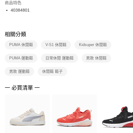
２．訂單成立數日內，您將收到繳費通知簡訊。
商品特色
付款後門市自取
３．收到繳費通知簡訊後14天內，點擊此簡訊中的連結，可透過四大超商／
40384801
每筆NT$100，滿NT$1,500(含以上)免運費
ATM／網路銀行／等多元方式進行付款，方視為交易完成。
※ 請注意：結帳手續完成當下不需立刻繳費，但若您需要取消訂單，請聯絡
購買商品的店家。未經商家同意取消之訂單仍視為有效，需透過AFTEE先享
後付繳納相關費用。
※ 交易是否成功請以「AFTEE先享後付 」之結帳頁面顯示為準，若有關於
相關分類
是否繳費成功／繳費後需取消欲退款等相關疑問，請聯繫「AFTEE先享後付
客戶支援中心」
https://netprotections.freshdesk.com/support/home
PUMA 休閒鞋
V-S1 休閒鞋
Kidsuper 休閒鞋
【注意事項】
PUMA 運動鞋
日常休閒 運動鞋
男款 休閒鞋
１．透過由恩沛科技股份有限公司提供之「AFTEE先享後付」服務完成之交
易，需依本服務之必要範圍內提供個人資料，並將交易相關給付款項請求債
權轉讓予恩沛科技股份有限公司。
男款 運動鞋
休閒鞋 鞋子
２．關於個人資料處理事宜，請瀏覽以下網址：
https://aftee.tw/terms/#terms3
３．未成年的使用者請事先徵得法定代理人或監護人之同意方可使用
一 必買清單 一
「AFTEE先享後付」，若未經同意申辦者引起之損失，本公司不負相關責
任。
４．使用「AFTEE先享後付」時，將依據個別帳號之用戶狀況，依本公司即
時審查核予不同之上限額度；若仍有額度不足之情形，本公司將視審查結果
請求用戶進行身份認證。
５．嚴禁一人註冊多個帳號或使用他人資訊註冊。若發現惡意使用之情形，
恩沛科技股份有限公司將有權停止該用戶之使用額度並採取法律行動。