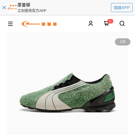
摩曼頓
開啟APP
立刻使用官方APP
0
1
/
8