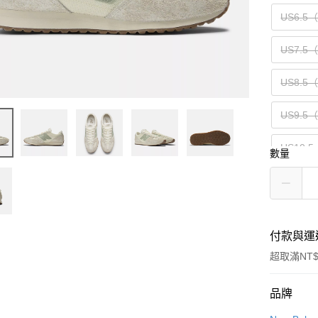
US6.5
US7.5
US8.5
US9.5
US10.5
數量
US12（
付款與運
超取滿NT$
付款方式
品牌