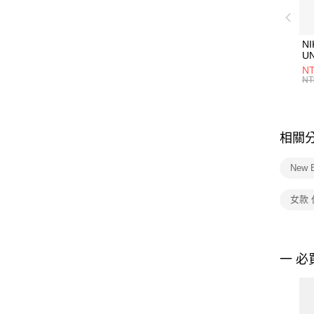
NI
U
1P
NT
統
NT
相關
New 
女款
一 必