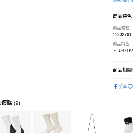
信用卡一
New Bala
信用卡分
商品特色
3 期 
商品編號
合作金
LINE Pay
11202761
華南商
Apple Pay
上海商
商品特色
國泰世
U471K
悠遊付
臺灣中
匯豐（
全盈+PAY
聯邦商
商品相關分
元大商
AFTEE先
玉山商
品牌
Ne
相關說明
分享
台新國
【關於「A
男性商品
台灣樂
AFTEE
便利好安
女性商品
運送方式
價購 (9)
１．簡單
２．便利
運動類型
7-11取貨
３．安心
每筆NT$1
促銷活動
【「AFT
促銷活動
宅配
１．於結帳