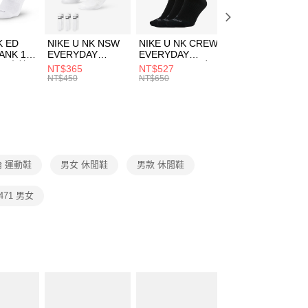
頁面，進行簡訊認證並確認金額後，即可完成結帳。
00，滿NT$1,500(含以上)免運費
成立數日內，您將收到繳費通知簡訊。
費通知簡訊後14天內，點擊此簡訊中的連結，可透過四大超商
市自取
K ED
NIKE U NK NSW
NIKE U NK CREW
NIKE U NK
網路銀行／等多元方式進行付款，方視為交易完成。
ANK 1P
EVERYDAY
EVERYDAY
EVERYDAY LTW
00，滿NT$1,500(含以上)免運費
：結帳手續完成當下不需立刻繳費，但若您需要取消訂單，請聯
 男 中統
ESSENTIAL CR
BBALL 3PR 男女
ANKLE 3PR 男女
NT$365
NT$527
NT$365
的店家。未經商家同意取消之訂單仍視為有效，需透過AFTEE
8104
男女 短統襪
長統襪
踝襪 SX7677010
NT$450
NT$650
NT$450
繳納相關費用。
DX5089103
DA2123010
否成功請以「AFTEE先享後付 」之結帳頁面顯示為準，若有關於
功／繳費後需取消欲退款等相關疑問，請聯繫「AFTEE先享後
援中心」
https://netprotections.freshdesk.com/support/home
項】
恩沛科技股份有限公司提供之「AFTEE先享後付」服務完成之
 運動鞋
男女 休閒鞋
男款 休閒鞋
依本服務之必要範圍內提供個人資料，並將交易相關給付款項請
讓予恩沛科技股份有限公司。
個人資料處理事宜，請瀏覽以下網址：
 471 男女
ee.tw/terms/#terms3
年的使用者請事先徵得法定代理人或監護人之同意方可使用
E先享後付」，若未經同意申辦者引起之損失，本公司不負相關責
AFTEE先享後付」時，將依據個別帳號之用戶狀況，依本公司
核予不同之上限額度；若仍有額度不足之情形，本公司將視審查
用戶進行身份認證。
一人註冊多個帳號或使用他人資訊註冊。若發現惡意使用之情
科技股份有限公司將有權停止該用戶之使用額度並採取法律行