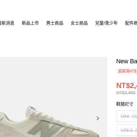
最新消息
新品上市
男士商品
女士商品
兒童/青少年
配件
New B
超取滿NT$
NT$2,
NT$3,480
鞋類尺寸
US4（2
US5.5