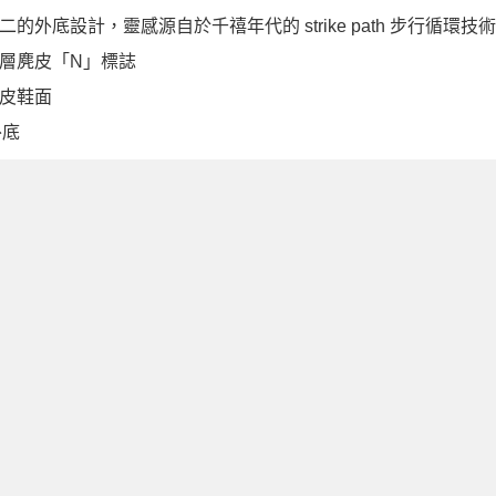
二的外底設計，靈感源自於千禧年代的 strike path 步行循環技
層麂皮「N」標誌
皮鞋面
外底