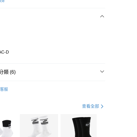
次付款
nce
期付款
0 利率 每期
NT$1,160
21家銀行
庫商業銀行
第一商業銀行
業銀行
彰化商業銀行
業儲蓄銀行
台北富邦商業銀行
華商業銀行
兆豐國際商業銀行
AC-D
小企業銀行
台中商業銀行
台灣）商業銀行
華泰商業銀行
業銀行
遠東國際商業銀行
類 (6)
業銀行
永豐商業銀行
享後付
業銀行
星展（台灣）商業銀行
w Balance
全系列鞋款
客服
際商業銀行
中國信託商業銀行
FTEE先享後付」】
鞋類
休閒鞋
天信用卡公司
先享後付是「在收到商品之後才付款」的支付方式。 讓您購物簡單
心！
鞋類
休閒鞋
查看全部
：不需註冊會員、不需綁卡、不需儲值。
：只要手機號碼，簡訊認證，即可結帳。
休閒戶外
鞋
(快速到店)
：先確認商品／服務後，再付款。
00，滿NT$1,500(含以上)免運費
春日輕出走｜休閒鞋 4折起
EE先享後付」結帳流程】
兒童/青少年｜鞋服6折起
方式選擇「AFTEE先享後付」後，將跳轉至「AFTEE先享後