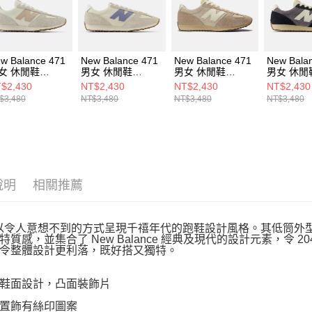
動。
w Balance 471
New Balance 471
New Balance 471
New Bala
女 休閒鞋
男女 休閒鞋
男女 休閒鞋
男女 休閒
71KAA-D
U471AA-D
U471PSC-D
U471PSD
$2,430
NT$2,430
NT$2,430
NT$2,430
$3,480
NT$3,480
NT$3,480
NT$3,480
說明
相關推薦
L 以令人意想不到的方式呈現千禧年代的跑鞋設計風格。其低筒外型
特質感，並集合了 New Balance 經典及現代的設計元素，令
令整體設計更利落，既好搭又獨特。
鞋面設計，凸面裝飾片
置飾有絲印圖案