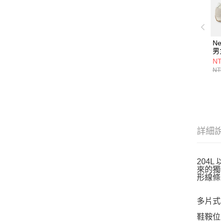
Ne
男
U4
NT
NT
詳細
204
來的獨
形線條
多片式
鞋鞍位