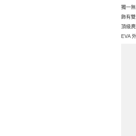
獨一無
飾有雙
頂級麂
EVA 