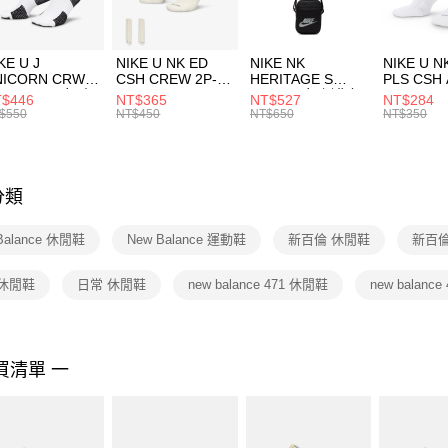
付」結帳
每筆NT$1
２．訂單
３．收到繳
付款後門
KE U J
NIKE U NK ED
NIKE NK
NIKE U N
／ATM／
NICORN CRW
CSH CREW 2P-
HERITAGE S
PLS CSH 
每筆NT$1
※ 請注意
R -160 男女 中
144 EMBRDY 男
SMIT 男女 側背包
144 DBL
$446
NT$365
NT$527
NT$284
絡購買商品
襪 FZ3393100
女 短統襪
BA5871010
襪 DH405
$550
NT$450
NT$650
NT$350
先享後付
FZ3073133
※ 交易是
是否繳費成
付客戶支
分類
【注意事
１．透過由
Balance 休閒鞋
New Balance 運動鞋
新百倫 休閒鞋
新百倫
交易，需
求債權轉
２．關於
 休閒鞋
日常 休閒鞋
new balance 471 休閒鞋
new balance
https://aft
３．未成
「AFTE
任。
買清單 一
４．使用「
即時審查
結果請求
５．嚴禁
形，恩沛