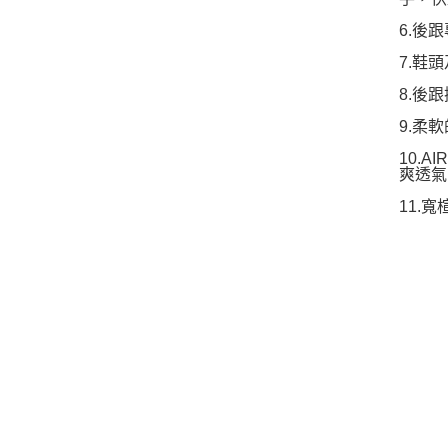
6.後
7.鞋
8.後
9.柔
10.
爽透氣
11.