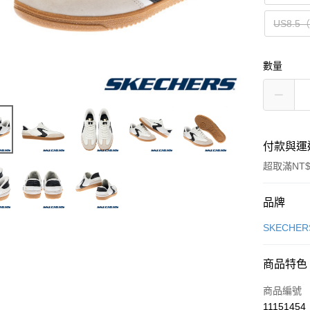
US8.5
數量
付款與運
超取滿NT$
付款方式
品牌
信用卡一
SKECHER
信用卡分
商品特色
3 期 
商品編號
合作金
LINE Pay
11151454