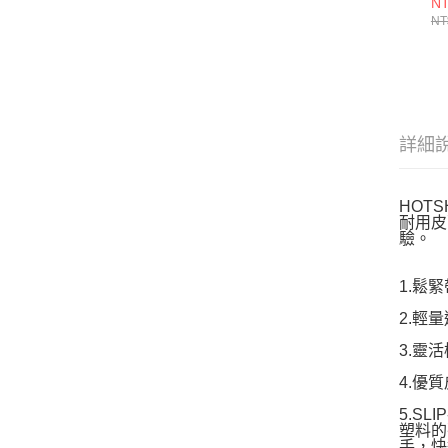
NT
1
NT
詳細
HOT
耐用皮
驗。
1.鬆
2.輕
3.靈
4.優
5.S
塑料的
手，快