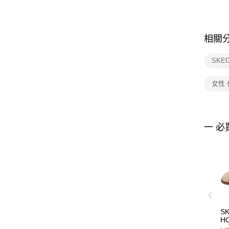
相關
SKE
女性
一 必
S
H
閒