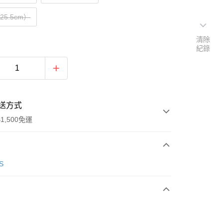
（25.5cm）
清除
紀錄
送方式
1,500免運
次付款
S
期付款
0 利率 每期
NT$996
21家銀行
庫商業銀行
第一商業銀行