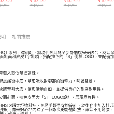
$3,320
NT$3,230
NT$2,690
NT$2,690
85359NTMT
800034WOFWT
150715SI
$3,690
NT$3,590
NT$2,990
NT$2,990
說明
相關推薦
SHOT 系列，德訓鞋，將現代經典與全新舒適感完美融合，為您
面鞋面和麂皮T字鞋頭，搭配撞色的「S」側標LOGO，並配備
緊帶套入款低幫德訓鞋。
量避震緩衝中底，幫您吸收對腳部的衝擊力，呵護雙腳。
活橡膠牽引大底，使您活動自如，並提供良好的耐磨耐用性。
質皮面鞋面，撞色皮面大「S」 LOGO設計，展現品牌性。
LIP-INS ®瞬穿舒適科技，免動手輕易穿脫設計，於後套中加入杜
強度，像是貼心地內建了一個永久的舒適鞋拔，讓您不用彎腰，
速、乾淨、便利！