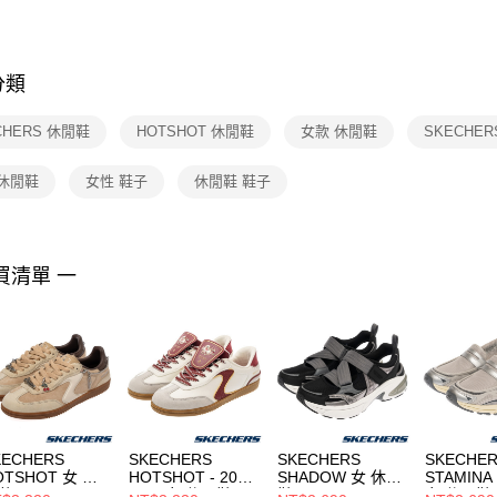
先享後付
FZ3073133
※ 交易是
是否繳費成
付客戶支
分類
【注意事
１．透過由
CHERS 休閒鞋
HOTSHOT 休閒鞋
女款 休閒鞋
SKECHE
交易，需
求債權轉
２．關於
 休閒鞋
女性 鞋子
休閒鞋 鞋子
https://aft
３．未成
「AFTE
任。
買清單 一
４．使用「
即時審查
結果請求
５．嚴禁
形，恩沛
動。
KECHERS
SKECHERS
SKECHERS
SKECHE
OTSHOT 女 休
HOTSHOT - 2026
SHADOW 女 休閒
STAMINA
鞋
CNY 女 休閒鞋
鞋 177387BLK
女 休閒鞋