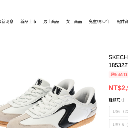
最新消息
新品上市
男士商品
女士商品
兒童/青少年
配件
SKEC
18532
超取滿NT$
NT$2,
鞋類尺寸
US6（2
US7.5