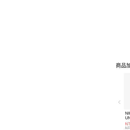
商品加
NI
U
1P
NT
統
NT