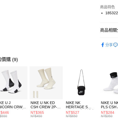
華南商
Apple Pay
上海商
商品特色
國泰世
18532
悠遊付
臺灣中
匯豐（
全盈+PAY
聯邦商
商品相關分
元大商
AFTEE先
玉山商
品牌
SK
相關說明
分享
台新國
【關於「A
女性商品
台灣樂
AFTEE
便利好安
運動類型
運送方式
價購 (9)
１．簡單
２．便利
7-11取貨
３．安心
每筆NT$1
【「AFT
宅配
１．於結帳
付」結帳
每筆NT$1
２．訂單
３．收到繳
付款後門
KE U J
NIKE U NK ED
NIKE NK
NIKE U N
／ATM／
NICORN CRW
CSH CREW 2P-
HERITAGE S
PLS CSH 
每筆NT$1
※ 請注意
R -160 男女 中
144 EMBRDY 男
SMIT 男女 側背包
144 DBL
$446
NT$365
NT$527
NT$284
絡購買商品
襪 FZ3393100
女 短統襪
BA5871010
襪 DH405
$550
NT$450
NT$650
NT$350