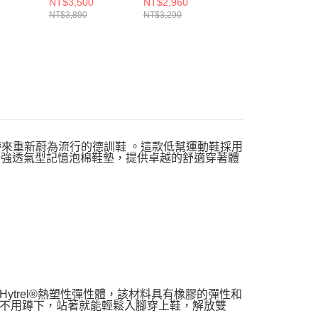
NT$3,500
NT$2,960
NT$3,050
L
閒鞋 205347BLK
150333NTMT
232713BKRD
NT$3,890
NT$3,290
NT$3,390
帶來重新蔚為流行的德訓鞋 。這款低幫運動鞋採用
加強透氣型記憶泡棉鞋墊，提供卓越的舒適穿著體
邦Hytrel®熱塑性彈性體，該材料具有橡膠的彈性和
不用蹲下，站著就能輕鬆入腳穿上鞋，解放雙