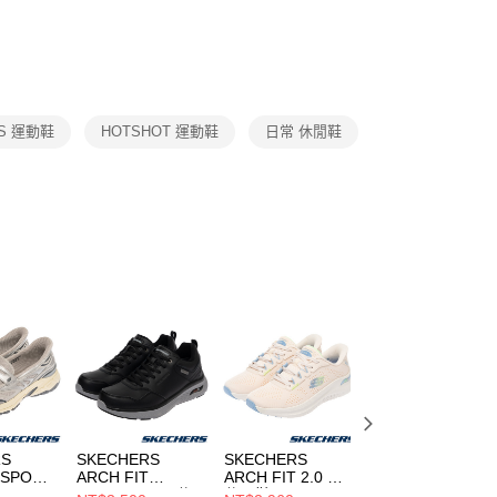
繳納相關費用。
DX5089103
DA2123010
否成功請以「AFTEE先享後付 」之結帳頁面顯示為準，若有關於
功／繳費後需取消欲退款等相關疑問，請聯繫「AFTEE先享後
援中心」
https://netprotections.freshdesk.com/support/home
項】
恩沛科技股份有限公司提供之「AFTEE先享後付」服務完成之
RS 運動鞋
HOTSHOT 運動鞋
日常 休閒鞋
依本服務之必要範圍內提供個人資料，並將交易相關給付款項請
讓予恩沛科技股份有限公司。
個人資料處理事宜，請瀏覽以下網址：
ee.tw/terms/#terms3
年的使用者請事先徵得法定代理人或監護人之同意方可使用
E先享後付」，若未經同意申辦者引起之損失，本公司不負相關責
AFTEE先享後付」時，將依據個別帳號之用戶狀況，依本公司
核予不同之上限額度；若仍有額度不足之情形，本公司將視審查
用戶進行身份認證。
一人註冊多個帳號或使用他人資訊註冊。若發現惡意使用之情
科技股份有限公司將有權停止該用戶之使用額度並採取法律行
RS
SKECHERS
SKECHERS
SKECHERS
 SPORT
ARCH FIT
ARCH FIT 2.0 女
ARCH FIT 2.0 男
CROSSER 男 休
休閒鞋
休閒鞋