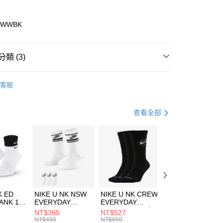
業銀行
彰化商業銀行
業儲蓄銀行
台北富邦商業銀行
華商業銀行
兆豐國際商業銀行
2WWBK
小企業銀行
台中商業銀行
台灣）商業銀行
華泰商業銀行
業銀行
遠東國際商業銀行
類 (3)
業銀行
永豐商業銀行
享後付
業銀行
星展（台灣）商業銀行
ECHERS
客服
際商業銀行
中國信託商業銀行
FTEE先享後付」】
鞋類
休閒鞋
天信用卡公司
先享後付是「在收到商品之後才付款」的支付方式。 讓您購物簡單
心！
休閒戶外
鞋
查看全部
：不需註冊會員、不需綁卡、不需儲值。
：只要手機號碼，簡訊認證，即可結帳。
(快速到店)
：先確認商品／服務後，再付款。
00，滿NT$1,500(含以上)免運費
EE先享後付」結帳流程】
方式選擇「AFTEE先享後付」後，將跳轉至「AFTEE先享後
頁面，進行簡訊認證並確認金額後，即可完成結帳。
00，滿NT$1,500(含以上)免運費
成立數日內，您將收到繳費通知簡訊。
費通知簡訊後14天內，點擊此簡訊中的連結，可透過四大超商
市自取
K ED
NIKE U NK NSW
NIKE U NK CREW
NIKE U NK
網路銀行／等多元方式進行付款，方視為交易完成。
ANK 1P
EVERYDAY
EVERYDAY
EVERYDAY LTW
00，滿NT$1,500(含以上)免運費
：結帳手續完成當下不需立刻繳費，但若您需要取消訂單，請聯
 男 中統
ESSENTIAL CR
BBALL 3PR 男女
ANKLE 3PR 男女
NT$365
NT$527
NT$365
的店家。未經商家同意取消之訂單仍視為有效，需透過AFTEE
8104
男女 短統襪
長統襪
踝襪 SX7677010
NT$450
NT$650
NT$450