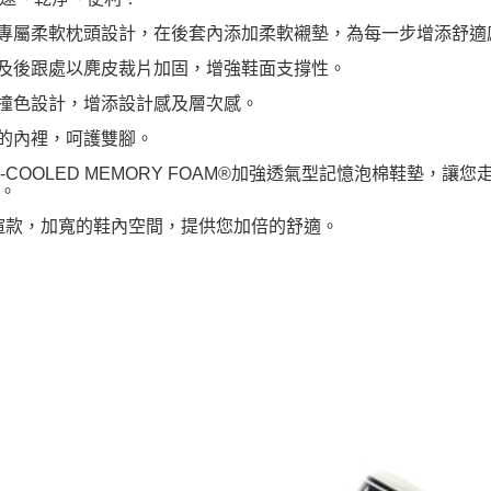
跟專屬柔軟枕頭設計，在後套內添加柔軟襯墊，為每一步增添舒
頭及後跟處以麂皮裁片加固，增強鞋面支撐性。
跟撞色設計，增添設計感及層次感。
軟的內裡，呵護雙腳。
AIR-COOLED MEMORY FOAM®加強透氣型記憶泡棉鞋
。
寬楦款，加寬的鞋內空間，提供您加倍的舒適。