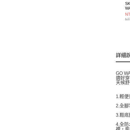
S
W
F
NT
O
NT
12
詳細
GO 
適好穿
天候舒
1.輕
2.全
3.鞋
4.全
裡，能