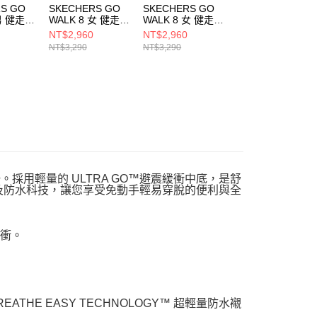
S GO
SKECHERS GO
SKECHERS GO
SKECHERS GO
 男 健走鞋
WALK 8 女 健走鞋
WALK 8 女 健走鞋
WALK 8_BCA 女
VRD
125942WBLK
125942WNAT
健走鞋
NT$2,960
NT$2,960
NT$3,140
125931WBKW
NT$3,290
NT$3,290
NT$3,490
員之一。採用輕量的 ULTRA GO™避震緩衝中底，是舒
科技以及防水科技，讓您享受免動手輕易穿脫的便利與全
緩衝。
THE EASY TECHNOLOGY™ 超輕量防水襯