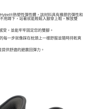
邦Hytrel®熱塑性彈性體，該材料具有橡膠的彈性和
不用蹲下，站著就能輕鬆入腳穿上鞋，解放雙
適感受，並能牢牢固定您的雙腳。
，讓您走的每一步就像踩在枕頭上一樣舒服並隨時持乾爽
，並提供舒適的避震回彈力。