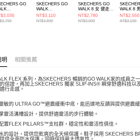
KECHERS GO
SKECHERS GO
SKECHERS GO
SKECHER
ALK
WALK
WALK 8 女 健走鞋
WALK 8
LEX_WATERPR
FLEX_WATERPR
125920TPBL
216782N
$3,030
NT$3,110
NT$2,780
NT$2,550
OF 女 健走鞋
OOF 男 健走鞋
$3,790
NT$3,890
NT$3,090
NT$3,190
4846BBK
216330NVY
說明
相關推薦
WALK FLEX 系列，為SKECHERS 暢銷的GO WALK家的成
的保證，再加上SKECHERS 獨家 SLIP-INS® 瞬穿舒適
適行走感。
便靈敏的 ULTRA GO™避震緩衝中底，能迅速地反饋與提供避震
腳掌靈活溝槽設計，提供舒適靈活的步行體驗。
底配置FLEX PILLARS™支柱群，穩定性和靈活性俱佳。
防水的設計，提供您乾爽的全天候保護。鞋子採用 SKECHERS BREA
提供全面防水保護，同時保持最大透氣性。