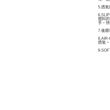
5.透
6.S
塑料的
手，快
7.後
8.A
透氣。
9.S