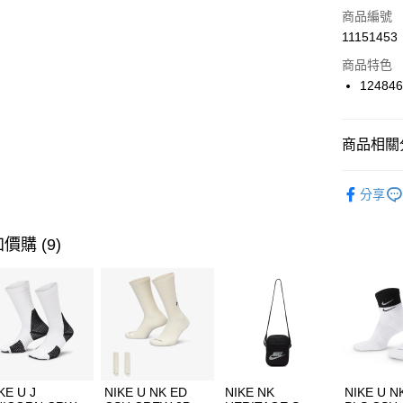
商品編號
合作金
LINE Pay
11151453
華南商
Apple Pay
上海商
商品特色
國泰世
12484
悠遊付
臺灣中
匯豐（
全盈+PAY
聯邦商
商品相關分
元大商
AFTEE先
玉山商
品牌
SK
相關說明
分享
台新國
【關於「A
女性商品
台灣樂
AFTEE
便利好安
運動類型
運送方式
價購 (9)
１．簡單
２．便利
限時降價
7-11取貨
３．安心
每筆NT$1
【「AFT
宅配
１．於結帳
付」結帳
每筆NT$1
２．訂單
３．收到繳
付款後門
KE U J
NIKE U NK ED
NIKE NK
NIKE U N
／ATM／