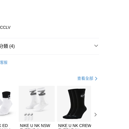
庫商業銀行
第一商業銀行
業銀行
彰化商業銀行
業儲蓄銀行
台北富邦商業銀行
華商業銀行
兆豐國際商業銀行
6CCLV
小企業銀行
台中商業銀行
台灣）商業銀行
華泰商業銀行
業銀行
遠東國際商業銀行
類 (4)
業銀行
永豐商業銀行
享後付
業銀行
星展（台灣）商業銀行
ECHERS
客服
際商業銀行
中國信託商業銀行
FTEE先享後付」】
鞋類
健走鞋
天信用卡公司
先享後付是「在收到商品之後才付款」的支付方式。 讓您購物簡單
心！
休閒戶外
鞋
查看全部
：不需註冊會員、不需綁卡、不需儲值。
：只要手機號碼，簡訊認證，即可結帳。
專區⬇
(快速到店)
：先確認商品／服務後，再付款。
00，滿NT$1,500(含以上)免運費
EE先享後付」結帳流程】
方式選擇「AFTEE先享後付」後，將跳轉至「AFTEE先享後
頁面，進行簡訊認證並確認金額後，即可完成結帳。
00，滿NT$1,500(含以上)免運費
成立數日內，您將收到繳費通知簡訊。
費通知簡訊後14天內，點擊此簡訊中的連結，可透過四大超商
市自取
K ED
NIKE U NK NSW
NIKE U NK CREW
NIKE U NK
網路銀行／等多元方式進行付款，方視為交易完成。