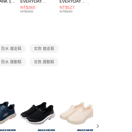
ANK 1P
EVERYDAY
EVERYDAY
EVERYDAY LTW
00，滿NT$1,500(含以上)免運費
：結帳手續完成當下不需立刻繳費，但若您需要取消訂單，請聯
 男 中統
ESSENTIAL CR
BBALL 3PR 男女
ANKLE 3PR 男女
NT$365
NT$527
NT$365
的店家。未經商家同意取消之訂單仍視為有效，需透過AFTEE
8104
男女 短統襪
長統襪
踝襪 SX7677010
NT$450
NT$650
NT$450
繳納相關費用。
DX5089103
DA2123010
否成功請以「AFTEE先享後付 」之結帳頁面顯示為準，若有關於
功／繳費後需取消欲退款等相關疑問，請聯繫「AFTEE先享後
援中心」
https://netprotections.freshdesk.com/support/home
項】
恩沛科技股份有限公司提供之「AFTEE先享後付」服務完成之
防水 健走鞋
女款 健走鞋
依本服務之必要範圍內提供個人資料，並將交易相關給付款項請
讓予恩沛科技股份有限公司。
個人資料處理事宜，請瀏覽以下網址：
防水 運動鞋
女款 運動鞋
ee.tw/terms/#terms3
年的使用者請事先徵得法定代理人或監護人之同意方可使用
E先享後付」，若未經同意申辦者引起之損失，本公司不負相關責
AFTEE先享後付」時，將依據個別帳號之用戶狀況，依本公司
核予不同之上限額度；若仍有額度不足之情形，本公司將視審查
用戶進行身份認證。
一人註冊多個帳號或使用他人資訊註冊。若發現惡意使用之情
科技股份有限公司將有權停止該用戶之使用額度並採取法律行