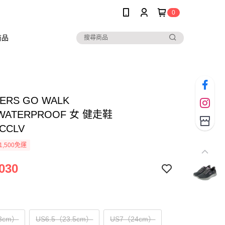
0
商品
ERS GO WALK
_WATERPROOF 女 健走鞋
6CCLV
1,500免運
030
3cm）
US6.5（23.5cm）
US7（24cm）