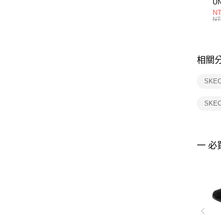
U
1P
NT
統
NT
相關
SKE
SKE
一 必