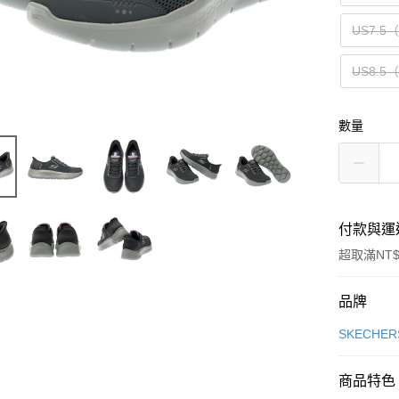
US7.5
US8.5
數量
付款與運
超取滿NT$
付款方式
品牌
信用卡一
SKECHER
信用卡分
商品特色
3 期 