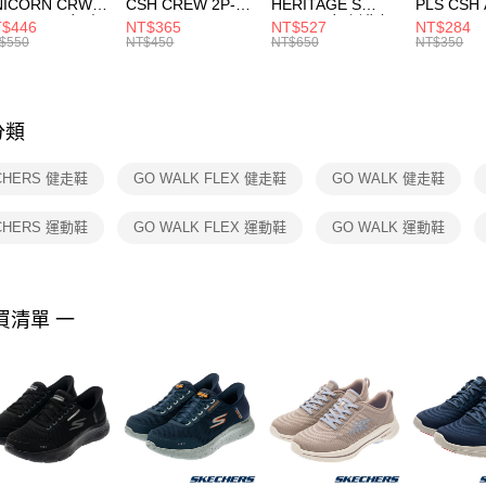
NICORN CRW
CSH CREW 2P-
HERITAGE S
PLS CSH 
每筆NT$1
※ 請注意
R -160 男女 中
144 EMBRDY 男
SMIT 男女 側背包
144 DBL
$446
NT$365
NT$527
NT$284
絡購買商品
襪 FZ3393100
女 短統襪
BA5871010
襪 DH405
$550
NT$450
NT$650
NT$350
先享後付
FZ3073133
※ 交易是
是否繳費成
付客戶支
分類
【注意事
１．透過由
CHERS 健走鞋
GO WALK FLEX 健走鞋
GO WALK 健走鞋
交易，需
求債權轉
２．關於
CHERS 運動鞋
GO WALK FLEX 運動鞋
GO WALK 運動鞋
https://aft
３．未成
「AFTE
任。
買清單 一
４．使用「
即時審查
結果請求
５．嚴禁
形，恩沛
動。