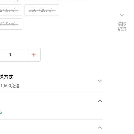
（24.5cm）
US8（25cm）
清除
（25.5cm）
紀錄
送方式
1,500免運
次付款
S
期付款
0 利率 每期
NT$1,263
21家銀行