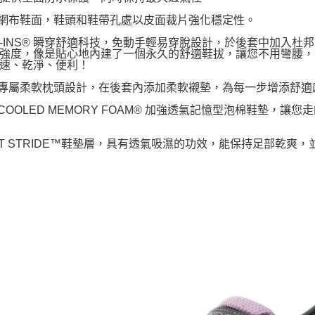
氣網布鞋面，鞋頭和鞋帶孔處以皮面裁片強化穩定性。
LIP-INS® 瞬穿舒適科技，免動手輕易穿脫設計，於後套中加入杜
強度，像是貼心地內建了一個永久的舒適鞋拔，讓您不用彎腰，
速、乾淨、便利！
跟專屬柔軟枕頭設計，在後套內添加柔軟襯墊，為每一步增添舒
IR-COOLED MEMORY FOAM® 加強透氣記憶型泡棉鞋墊
OFT STRIDE™鞋墊層，具有透氣吸濕的功效，能保持足部乾爽