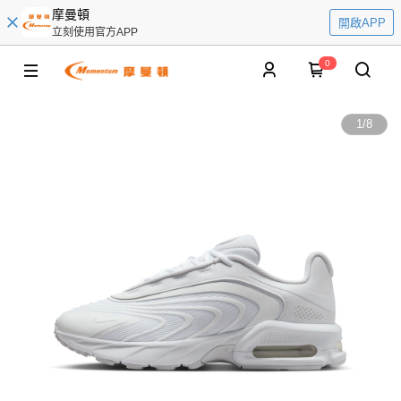
摩曼頓
開啟APP
立刻使用官方APP
0
1
/
8