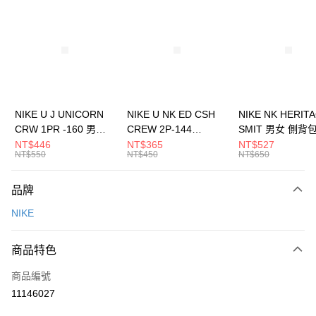
信用卡分期付款
3 期 0 利率 每期
NT$1,033
21家銀行
合作金庫商業銀行
第一商業銀行
LINE Pay
華南商業銀行
彰化商業銀行
Apple Pay
上海商業儲蓄銀行
台北富邦商業銀行
國泰世華商業銀行
兆豐國際商業銀行
悠遊付
臺灣中小企業銀行
台中商業銀行
NIKE U J UNICORN
NIKE U NK ED CSH
NIKE NK HERIT
匯豐（台灣）商業銀行
華泰商業銀行
CRW 1PR -160 男女
CREW 2P-144
SMIT 男女 側背
全盈+PAY
聯邦商業銀行
遠東國際商業銀行
中統襪 FZ3393100
EMBRDY 男女 短統襪
BA5871010
NT$446
NT$365
NT$527
元大商業銀行
永豐商業銀行
NT$550
NT$450
NT$650
AFTEE先享後付
FZ3073133
玉山商業銀行
星展（台灣）商業銀行
相關說明
台新國際商業銀行
中國信託商業銀行
品牌
【關於「AFTEE先享後付」】
台灣樂天信用卡公司
AFTEE先享後付是「在收到商品之後才付款」的支付方式。 讓您購物簡單
運送方式
NIKE
便利好安心！
１．簡單：不需註冊會員、不需綁卡、不需儲值。
7-11取貨(快速到店)
２．便利：只要手機號碼，簡訊認證，即可結帳。
商品特色
每筆NT$100，滿NT$1,500(含以上)免運費
３．安心：先確認商品／服務後，再付款。
商品編號
宅配
【「AFTEE先享後付」結帳流程】
１．於結帳方式選擇「AFTEE先享後付」後，將跳轉至「AFTEE先享後付」
11146027
每筆NT$100，滿NT$1,500(含以上)免運費
結帳頁面，進行簡訊認證並確認金額後，即可完成結帳。