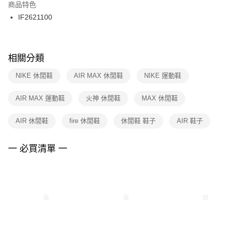
２．訂單成立數日內，您將收到繳費通知簡訊。
商品特色
付款後門市自取
３．收到繳費通知簡訊後14天內，點擊此簡訊中的連結，可透過四大超商／
IF2621100
每筆NT$100，滿NT$1,500(含以上)免運費
ATM／網路銀行／等多元方式進行付款，方視為交易完成。
※ 請注意：結帳手續完成當下不需立刻繳費，但若您需要取消訂單，請聯絡
購買商品的店家。未經商家同意取消之訂單仍視為有效，需透過AFTEE先享
後付繳納相關費用。
※ 交易是否成功請以「AFTEE先享後付 」之結帳頁面顯示為準，若有關於
相關分類
是否繳費成功／繳費後需取消欲退款等相關疑問，請聯繫「AFTEE先享後付
客戶支援中心」
https://netprotections.freshdesk.com/support/home
NIKE 休閒鞋
AIR MAX 休閒鞋
NIKE 運動鞋
【注意事項】
AIR MAX 運動鞋
火神 休閒鞋
MAX 休閒鞋
１．透過由恩沛科技股份有限公司提供之「AFTEE先享後付」服務完成之交
易，需依本服務之必要範圍內提供個人資料，並將交易相關給付款項請求債
權轉讓予恩沛科技股份有限公司。
AIR 休閒鞋
fire 休閒鞋
休閒鞋 鞋子
AIR 鞋子
２．關於個人資料處理事宜，請瀏覽以下網址：
https://aftee.tw/terms/#terms3
３．未成年的使用者請事先徵得法定代理人或監護人之同意方可使用
一 必買清單 一
「AFTEE先享後付」，若未經同意申辦者引起之損失，本公司不負相關責
任。
４．使用「AFTEE先享後付」時，將依據個別帳號之用戶狀況，依本公司即
時審查核予不同之上限額度；若仍有額度不足之情形，本公司將視審查結果
請求用戶進行身份認證。
５．嚴禁一人註冊多個帳號或使用他人資訊註冊。若發現惡意使用之情形，
恩沛科技股份有限公司將有權停止該用戶之使用額度並採取法律行動。