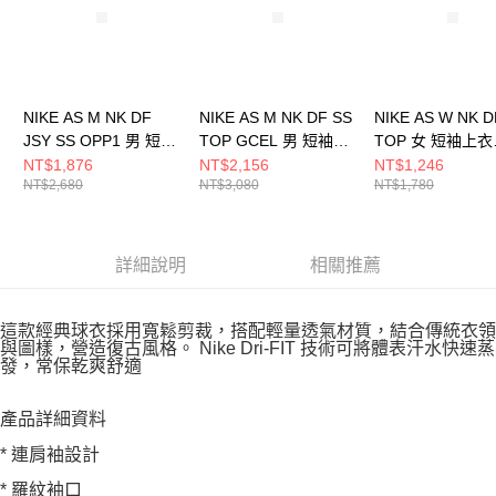
NIKE AS M NK DF
NIKE AS M NK DF SS
NIKE AS W NK D
JSY SS OPP1 男 短袖
TOP GCEL 男 短袖上
TOP 女 短袖上衣
上衣 IH4973010
衣 IH9267010
HQ8080104
NT$1,876
NT$2,156
NT$1,246
NT$2,680
NT$3,080
NT$1,780
詳細說明
相關推薦
這款經典球衣採用寬鬆剪裁，搭配輕量透氣材質，結合傳統衣領
與圖樣，營造復古風格。 Nike Dri-FIT 技術可將體表汗水快速蒸
發，常保乾爽舒適
產品詳細資料
* 連肩袖設計
* 羅紋袖口