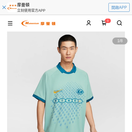
摩曼頓
開啟APP
立刻使用官方APP
0
1
/
8