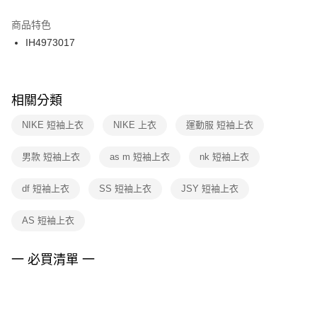
結帳頁面，進行簡訊認證並確認金額後，即可完成結帳。
２．訂單成立數日內，您將收到繳費通知簡訊。
商品特色
付款後門市自取
３．收到繳費通知簡訊後14天內，點擊此簡訊中的連結，可透過四大超商／
IH4973017
每筆NT$100，滿NT$1,500(含以上)免運費
ATM／網路銀行／等多元方式進行付款，方視為交易完成。
※ 請注意：結帳手續完成當下不需立刻繳費，但若您需要取消訂單，請聯絡
購買商品的店家。未經商家同意取消之訂單仍視為有效，需透過AFTEE先享
後付繳納相關費用。
※ 交易是否成功請以「AFTEE先享後付 」之結帳頁面顯示為準，若有關於
相關分類
是否繳費成功／繳費後需取消欲退款等相關疑問，請聯繫「AFTEE先享後付
客戶支援中心」
https://netprotections.freshdesk.com/support/home
NIKE 短袖上衣
NIKE 上衣
運動服 短袖上衣
【注意事項】
男款 短袖上衣
as m 短袖上衣
nk 短袖上衣
１．透過由恩沛科技股份有限公司提供之「AFTEE先享後付」服務完成之交
易，需依本服務之必要範圍內提供個人資料，並將交易相關給付款項請求債
權轉讓予恩沛科技股份有限公司。
df 短袖上衣
SS 短袖上衣
JSY 短袖上衣
２．關於個人資料處理事宜，請瀏覽以下網址：
https://aftee.tw/terms/#terms3
AS 短袖上衣
３．未成年的使用者請事先徵得法定代理人或監護人之同意方可使用
「AFTEE先享後付」，若未經同意申辦者引起之損失，本公司不負相關責
任。
一 必買清單 一
４．使用「AFTEE先享後付」時，將依據個別帳號之用戶狀況，依本公司即
時審查核予不同之上限額度；若仍有額度不足之情形，本公司將視審查結果
請求用戶進行身份認證。
５．嚴禁一人註冊多個帳號或使用他人資訊註冊。若發現惡意使用之情形，
恩沛科技股份有限公司將有權停止該用戶之使用額度並採取法律行動。