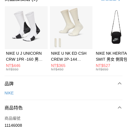
信用卡分期付款
3 期 0 利率 每期
NT$893
21家銀行
合作金庫商業銀行
第一商業銀行
LINE Pay
華南商業銀行
彰化商業銀行
Apple Pay
上海商業儲蓄銀行
台北富邦商業銀行
國泰世華商業銀行
兆豐國際商業銀行
悠遊付
臺灣中小企業銀行
台中商業銀行
NIKE U J UNICORN
NIKE U NK ED CSH
NIKE NK HERIT
匯豐（台灣）商業銀行
華泰商業銀行
CRW 1PR -160 男女
CREW 2P-144
SMIT 男女 側背
全盈+PAY
聯邦商業銀行
遠東國際商業銀行
中統襪 FZ3393100
EMBRDY 男女 短統襪
BA5871010
NT$446
NT$365
NT$527
元大商業銀行
永豐商業銀行
NT$550
NT$450
NT$650
AFTEE先享後付
FZ3073133
玉山商業銀行
星展（台灣）商業銀行
相關說明
台新國際商業銀行
中國信託商業銀行
品牌
【關於「AFTEE先享後付」】
台灣樂天信用卡公司
AFTEE先享後付是「在收到商品之後才付款」的支付方式。 讓您購物簡單
運送方式
NIKE
便利好安心！
１．簡單：不需註冊會員、不需綁卡、不需儲值。
7-11取貨(快速到店)
２．便利：只要手機號碼，簡訊認證，即可結帳。
商品特色
每筆NT$100，滿NT$1,500(含以上)免運費
３．安心：先確認商品／服務後，再付款。
商品編號
宅配
【「AFTEE先享後付」結帳流程】
１．於結帳方式選擇「AFTEE先享後付」後，將跳轉至「AFTEE先享後付」
11146008
每筆NT$100，滿NT$1,500(含以上)免運費