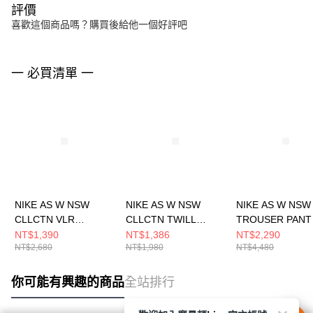
評價
喜歡這個商品嗎？購買後給他一個好評吧
一 必買清單 一
NIKE AS W NSW
NIKE AS W NSW
NIKE AS W NSW
CLLCTN VLR
CLLCTN TWILL
TROUSER PANT
JOGGER OFL 女 長褲
SHORT 女 短褲
長褲 FN1884010
NT$1,390
NT$1,386
NT$2,290
NT$2,680
NT$1,980
NT$4,480
FZ3683010
HJ0319423
你可能有興趣的商品
全站排行