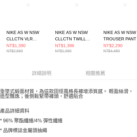
NIKE AS W NSW
NIKE AS W NSW
NIKE AS W NSW
CLLCTN VLR
CLLCTN TWILL
TROUSER PANT
JOGGER OFL 女 長褲
SHORT 女 短褲
長褲 FN1884010
NT$1,390
NT$1,386
NT$2,290
NT$2,680
NT$1,980
NT$4,480
FZ3683010
HJ0319423
詳細說明
相關推薦
垂墜式緞面材質，為這款田徑風格長褲增添質感。 輕盈絲滑，
造型飄逸；後側鬆緊帶褲頭，舒適貼合
產品詳細資料
* 96% 聚酯纖維/4% 彈性纖維
* 品牌標誌金屬頭抽繩