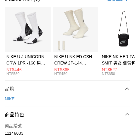
信用卡分期付款
3 期 0 利率 每期
NT$1,693
21家銀行
合作金庫商業銀行
第一商業銀行
LINE Pay
華南商業銀行
彰化商業銀行
Apple Pay
上海商業儲蓄銀行
台北富邦商業銀行
國泰世華商業銀行
兆豐國際商業銀行
悠遊付
臺灣中小企業銀行
台中商業銀行
NIKE U J UNICORN
NIKE U NK ED CSH
NIKE NK HERIT
匯豐（台灣）商業銀行
華泰商業銀行
CRW 1PR -160 男女
CREW 2P-144
SMIT 男女 側背
全盈+PAY
聯邦商業銀行
遠東國際商業銀行
中統襪 FZ3393100
EMBRDY 男女 短統襪
BA5871010
NT$446
NT$365
NT$527
元大商業銀行
永豐商業銀行
NT$550
NT$450
NT$650
AFTEE先享後付
FZ3073133
玉山商業銀行
星展（台灣）商業銀行
相關說明
台新國際商業銀行
中國信託商業銀行
品牌
【關於「AFTEE先享後付」】
台灣樂天信用卡公司
AFTEE先享後付是「在收到商品之後才付款」的支付方式。 讓您購物簡單
運送方式
NIKE
便利好安心！
１．簡單：不需註冊會員、不需綁卡、不需儲值。
7-11取貨(快速到店)
２．便利：只要手機號碼，簡訊認證，即可結帳。
商品特色
每筆NT$100，滿NT$1,500(含以上)免運費
３．安心：先確認商品／服務後，再付款。
商品編號
宅配
【「AFTEE先享後付」結帳流程】
１．於結帳方式選擇「AFTEE先享後付」後，將跳轉至「AFTEE先享後付」
11146003
每筆NT$100，滿NT$1,500(含以上)免運費