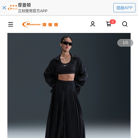
摩曼頓
開啟APP
立刻使用官方APP
0
1
/
5