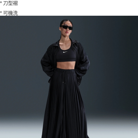
* 刀型褶
* 可機洗