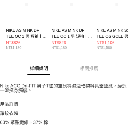
NIKE AS M NK DF
NIKE AS M NK DF
NIKE AS M NK S
TEE OC 1 男 短袖上衣
TEE OC 1 男 短袖上衣
TEE OS GCEL 
HJ3465633
HJ3465100
袖上衣 IH926901
NT$826
NT$826
NT$1,106
NT$1,180
NT$1,180
NT$1,580
詳細說明
相關推薦
Nike ACG Dri-FIT 男子T恤的重磅導濕速乾物料具垂墜感，締造
一流挺身觸感。
產品詳情
羅紋衣領
63% 聚酯纖維，37% 棉