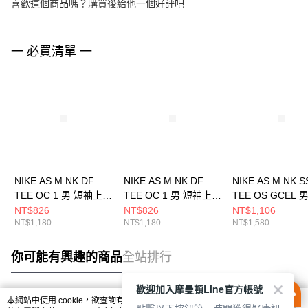
喜歡這個商品嗎？購買後給他一個好評吧
一 必買清單 一
NIKE AS M NK DF
NIKE AS M NK DF
NIKE AS M NK S
TEE OC 1 男 短袖上衣
TEE OC 1 男 短袖上衣
TEE OS GCEL 
HJ3465633
HJ3465100
袖上衣 IH926901
NT$826
NT$826
NT$1,106
NT$1,180
NT$1,180
NT$1,580
你可能有興趣的商品
全站排行
歡迎加入摩曼頓Line官方帳號
本網站中使用 cookie，欲查詢有關本網站使用 cookie 方式之詳情，及若您不希