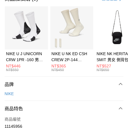
信用卡分期付款
3 期 0 利率 每期
NT$593
21家銀行
合作金庫商業銀行
第一商業銀行
LINE Pay
華南商業銀行
彰化商業銀行
Apple Pay
上海商業儲蓄銀行
台北富邦商業銀行
國泰世華商業銀行
兆豐國際商業銀行
悠遊付
臺灣中小企業銀行
台中商業銀行
NIKE U J UNICORN
NIKE U NK ED CSH
NIKE NK HERIT
匯豐（台灣）商業銀行
華泰商業銀行
CRW 1PR -160 男女
CREW 2P-144
SMIT 男女 側背
全盈+PAY
聯邦商業銀行
遠東國際商業銀行
中統襪 FZ3393100
EMBRDY 男女 短統襪
BA5871010
NT$446
NT$365
NT$527
元大商業銀行
永豐商業銀行
NT$550
NT$450
NT$650
AFTEE先享後付
FZ3073133
玉山商業銀行
星展（台灣）商業銀行
相關說明
台新國際商業銀行
中國信託商業銀行
品牌
【關於「AFTEE先享後付」】
台灣樂天信用卡公司
AFTEE先享後付是「在收到商品之後才付款」的支付方式。 讓您購物簡單
運送方式
NIKE
便利好安心！
１．簡單：不需註冊會員、不需綁卡、不需儲值。
7-11取貨(快速到店)
２．便利：只要手機號碼，簡訊認證，即可結帳。
商品特色
每筆NT$100，滿NT$1,500(含以上)免運費
３．安心：先確認商品／服務後，再付款。
商品編號
宅配
【「AFTEE先享後付」結帳流程】
１．於結帳方式選擇「AFTEE先享後付」後，將跳轉至「AFTEE先享後付」
11145956
每筆NT$100，滿NT$1,500(含以上)免運費