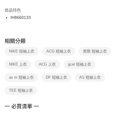
結帳頁面，進行簡訊認證並確認金額後，即可完成結帳。
２．訂單成立數日內，您將收到繳費通知簡訊。
商品特色
付款後門市自取
３．收到繳費通知簡訊後14天內，點擊此簡訊中的連結，可透過四大超商／
IH8660133
每筆NT$100，滿NT$1,500(含以上)免運費
ATM／網路銀行／等多元方式進行付款，方視為交易完成。
※ 請注意：結帳手續完成當下不需立刻繳費，但若您需要取消訂單，請聯絡
購買商品的店家。未經商家同意取消之訂單仍視為有效，需透過AFTEE先享
後付繳納相關費用。
※ 交易是否成功請以「AFTEE先享後付 」之結帳頁面顯示為準，若有關於
相關分類
是否繳費成功／繳費後需取消欲退款等相關疑問，請聯繫「AFTEE先享後付
客戶支援中心」
https://netprotections.freshdesk.com/support/home
NIKE 短袖上衣
ACG 短袖上衣
男款 短袖上衣
【注意事項】
NIKE 上衣
ACG 上衣
gcel 短袖上衣
１．透過由恩沛科技股份有限公司提供之「AFTEE先享後付」服務完成之交
易，需依本服務之必要範圍內提供個人資料，並將交易相關給付款項請求債
權轉讓予恩沛科技股份有限公司。
as m 短袖上衣
DF 短袖上衣
AS 短袖上衣
２．關於個人資料處理事宜，請瀏覽以下網址：
https://aftee.tw/terms/#terms3
TEE 短袖上衣
３．未成年的使用者請事先徵得法定代理人或監護人之同意方可使用
「AFTEE先享後付」，若未經同意申辦者引起之損失，本公司不負相關責
任。
一 必買清單 一
４．使用「AFTEE先享後付」時，將依據個別帳號之用戶狀況，依本公司即
時審查核予不同之上限額度；若仍有額度不足之情形，本公司將視審查結果
請求用戶進行身份認證。
５．嚴禁一人註冊多個帳號或使用他人資訊註冊。若發現惡意使用之情形，
恩沛科技股份有限公司將有權停止該用戶之使用額度並採取法律行動。