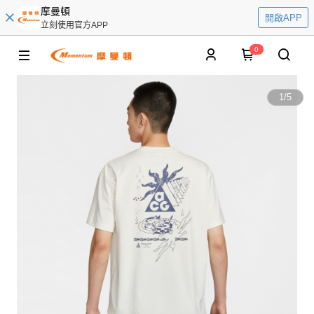
摩曼頓
開啟APP
立刻使用官方APP
0
1
/
5