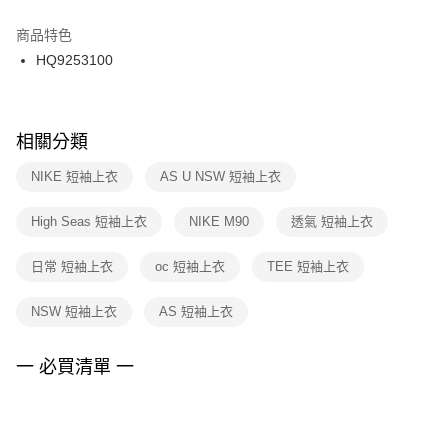
結帳頁面，進行簡訊認證並確認金額後，即可完成結帳。
２．訂單成立數日內，您將收到繳費通知簡訊。
商品特色
付款後門市自取
３．收到繳費通知簡訊後14天內，點擊此簡訊中的連結，可透過四大超商／
HQ9253100
每筆NT$100，滿NT$1,500(含以上)免運費
ATM／網路銀行／等多元方式進行付款，方視為交易完成。
※ 請注意：結帳手續完成當下不需立刻繳費，但若您需要取消訂單，請聯絡
購買商品的店家。未經商家同意取消之訂單仍視為有效，需透過AFTEE先享
後付繳納相關費用。
※ 交易是否成功請以「AFTEE先享後付 」之結帳頁面顯示為準，若有關於
相關分類
是否繳費成功／繳費後需取消欲退款等相關疑問，請聯繫「AFTEE先享後付
客戶支援中心」
https://netprotections.freshdesk.com/support/home
NIKE 短袖上衣
AS U NSW 短袖上衣
【注意事項】
High Seas 短袖上衣
NIKE M90
透氣 短袖上衣
１．透過由恩沛科技股份有限公司提供之「AFTEE先享後付」服務完成之交
易，需依本服務之必要範圍內提供個人資料，並將交易相關給付款項請求債
權轉讓予恩沛科技股份有限公司。
日常 短袖上衣
oc 短袖上衣
TEE 短袖上衣
２．關於個人資料處理事宜，請瀏覽以下網址：
https://aftee.tw/terms/#terms3
NSW 短袖上衣
AS 短袖上衣
３．未成年的使用者請事先徵得法定代理人或監護人之同意方可使用
「AFTEE先享後付」，若未經同意申辦者引起之損失，本公司不負相關責
任。
一 必買清單 一
４．使用「AFTEE先享後付」時，將依據個別帳號之用戶狀況，依本公司即
時審查核予不同之上限額度；若仍有額度不足之情形，本公司將視審查結果
請求用戶進行身份認證。
５．嚴禁一人註冊多個帳號或使用他人資訊註冊。若發現惡意使用之情形，
恩沛科技股份有限公司將有權停止該用戶之使用額度並採取法律行動。