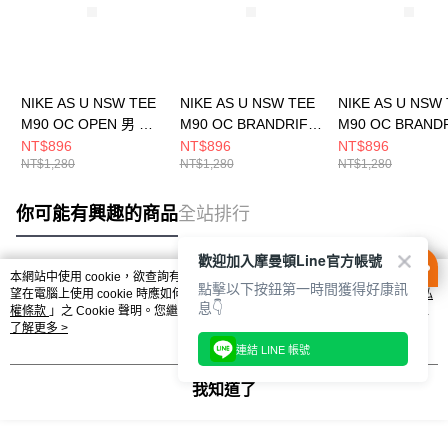
NIKE AS U NSW TEE
NIKE AS U NSW TEE
NIKE AS U NSW
M90 OC OPEN 男 短
M90 OC BRANDRIF L
M90 OC BRANDR
袖上衣 HQ9269010
男 短袖上衣
男 短袖上衣
NT$896
NT$896
NT$896
NT$1,280
NT$1,280
NT$1,280
HJ0763814
HJ0763010
你可能有興趣的商品
全站排行
歡迎加入摩曼頓Line官方帳號
本網站中使用 cookie，欲查詢有關本網站使用 cookie 方式之詳情，及若您不希
點擊以下按鈕第一時間獲得好康訊
熱門標籤
望在電腦上使用 cookie 時應如何變更電腦的 cookie 設定，請參閱本網站「
隱私
息👇
權條款
」之 Cookie 聲明。您繼續使用本網站即表示您同意本公司得按本網站使
用條款之 Cookie 聲明使用 cookie。
了解更多 >
連結 LINE 帳號
我知道了