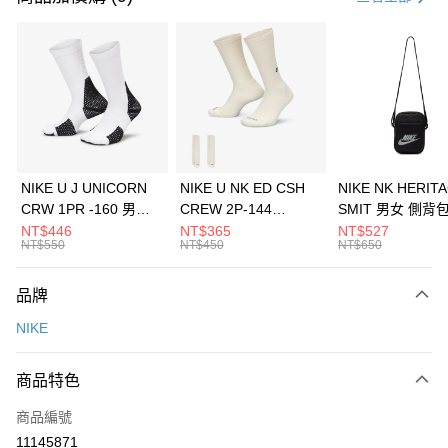
信用卡分期付款
3 期 0 利率 每期
NT$593
21家銀行
合作金庫商業銀行
第一商業銀行
LINE Pay
華南商業銀行
彰化商業銀行
Apple Pay
上海商業儲蓄銀行
台北富邦商業銀行
國泰世華商業銀行
兆豐國際商業銀行
悠遊付
臺灣中小企業銀行
台中商業銀行
NIKE U J UNICORN
NIKE U NK ED CSH
NIKE NK HERIT
匯豐（台灣）商業銀行
華泰商業銀行
CRW 1PR -160 男女
CREW 2P-144
SMIT 男女 側背
全盈+PAY
聯邦商業銀行
遠東國際商業銀行
中統襪 FZ3393100
EMBRDY 男女 短統襪
BA5871010
NT$446
NT$365
NT$527
元大商業銀行
永豐商業銀行
NT$550
NT$450
NT$650
AFTEE先享後付
FZ3073133
玉山商業銀行
星展（台灣）商業銀行
相關說明
台新國際商業銀行
中國信託商業銀行
品牌
【關於「AFTEE先享後付」】
台灣樂天信用卡公司
AFTEE先享後付是「在收到商品之後才付款」的支付方式。 讓您購物簡單
運送方式
NIKE
便利好安心！
１．簡單：不需註冊會員、不需綁卡、不需儲值。
7-11取貨(快速到店)
２．便利：只要手機號碼，簡訊認證，即可結帳。
商品特色
每筆NT$100，滿NT$1,500(含以上)免運費
３．安心：先確認商品／服務後，再付款。
商品編號
宅配
【「AFTEE先享後付」結帳流程】
１．於結帳方式選擇「AFTEE先享後付」後，將跳轉至「AFTEE先享後付」
11145871
每筆NT$100，滿NT$1,500(含以上)免運費