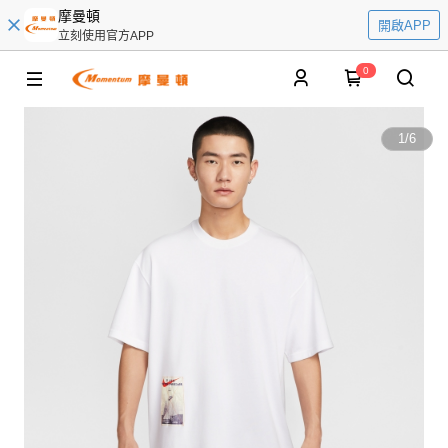
摩曼頓
開啟APP
立刻使用官方APP
0
1
/
6