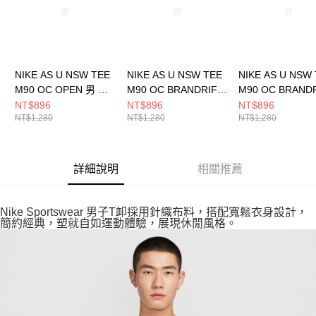
NIKE AS U NSW TEE
NIKE AS U NSW TEE
NIKE AS U NSW
M90 OC OPEN 男 短
M90 OC BRANDRIF L
M90 OC BRANDR
袖上衣 HQ9269010
男 短袖上衣
男 短袖上衣
NT$896
NT$896
NT$896
NT$1,280
NT$1,280
NT$1,280
HJ0763814
HJ0763010
詳細說明
相關推薦
Nike Sportswear 男子T卹採用針織布料，搭配寬鬆衣身設計，
簡約經典，塑就自如運動體驗，展現休閒風格。