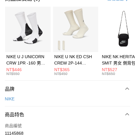
信用卡分期付款
3 期 0 利率 每期
NT$1,266
21家銀行
合作金庫商業銀行
第一商業銀行
LINE Pay
華南商業銀行
彰化商業銀行
Apple Pay
上海商業儲蓄銀行
台北富邦商業銀行
國泰世華商業銀行
兆豐國際商業銀行
悠遊付
臺灣中小企業銀行
台中商業銀行
NIKE U J UNICORN
NIKE U NK ED CSH
NIKE NK HERIT
匯豐（台灣）商業銀行
華泰商業銀行
CRW 1PR -160 男女
CREW 2P-144
SMIT 男女 側背
全盈+PAY
聯邦商業銀行
遠東國際商業銀行
中統襪 FZ3393100
EMBRDY 男女 短統襪
BA5871010
NT$446
NT$365
NT$527
元大商業銀行
永豐商業銀行
NT$550
NT$450
NT$650
AFTEE先享後付
FZ3073133
玉山商業銀行
星展（台灣）商業銀行
相關說明
台新國際商業銀行
中國信託商業銀行
品牌
【關於「AFTEE先享後付」】
台灣樂天信用卡公司
AFTEE先享後付是「在收到商品之後才付款」的支付方式。 讓您購物簡單
運送方式
NIKE
便利好安心！
１．簡單：不需註冊會員、不需綁卡、不需儲值。
7-11取貨(快速到店)
２．便利：只要手機號碼，簡訊認證，即可結帳。
商品特色
每筆NT$100，滿NT$1,500(含以上)免運費
３．安心：先確認商品／服務後，再付款。
商品編號
宅配
【「AFTEE先享後付」結帳流程】
１．於結帳方式選擇「AFTEE先享後付」後，將跳轉至「AFTEE先享後付」
11145868
每筆NT$100，滿NT$1,500(含以上)免運費