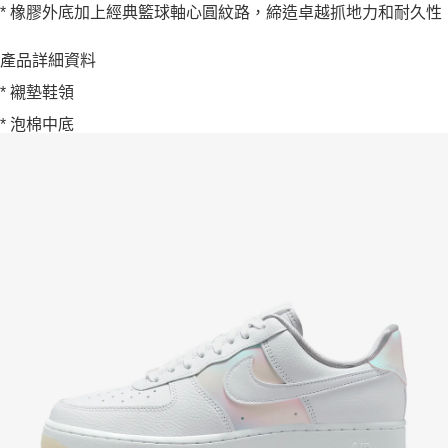
* 橡膠外底加上經典籃球軸心圓紋路，締造卓越抓地力和耐久性
產品詳細資料
* 襯墊鞋領
* 泡棉中底