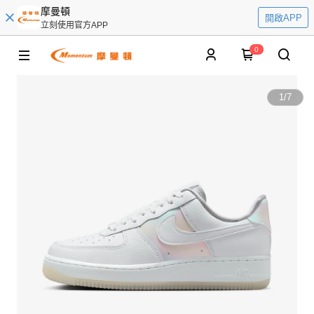
摩曼頓
開啟APP
立刻使用官方APP
0
1
/
7