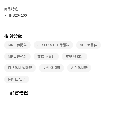
結帳頁面，進行簡訊認證並確認金額後，即可完成結帳。
２．訂單成立數日內，您將收到繳費通知簡訊。
商品特色
付款後門市自取
３．收到繳費通知簡訊後14天內，點擊此簡訊中的連結，可透過四大超商／
IH3204100
每筆NT$100，滿NT$1,500(含以上)免運費
ATM／網路銀行／等多元方式進行付款，方視為交易完成。
※ 請注意：結帳手續完成當下不需立刻繳費，但若您需要取消訂單，請聯絡
購買商品的店家。未經商家同意取消之訂單仍視為有效，需透過AFTEE先享
後付繳納相關費用。
※ 交易是否成功請以「AFTEE先享後付 」之結帳頁面顯示為準，若有關於
相關分類
是否繳費成功／繳費後需取消欲退款等相關疑問，請聯繫「AFTEE先享後付
客戶支援中心」
https://netprotections.freshdesk.com/support/home
NIKE 休閒鞋
AIR FORCE 1 休閒鞋
AF1 休閒鞋
【注意事項】
NIKE 運動鞋
女款 休閒鞋
女款 運動鞋
１．透過由恩沛科技股份有限公司提供之「AFTEE先享後付」服務完成之交
易，需依本服務之必要範圍內提供個人資料，並將交易相關給付款項請求債
權轉讓予恩沛科技股份有限公司。
日常休閒 運動鞋
女性 休閒鞋
AIR 休閒鞋
２．關於個人資料處理事宜，請瀏覽以下網址：
https://aftee.tw/terms/#terms3
休閒鞋 鞋子
３．未成年的使用者請事先徵得法定代理人或監護人之同意方可使用
「AFTEE先享後付」，若未經同意申辦者引起之損失，本公司不負相關責
任。
一 必買清單 一
４．使用「AFTEE先享後付」時，將依據個別帳號之用戶狀況，依本公司即
時審查核予不同之上限額度；若仍有額度不足之情形，本公司將視審查結果
請求用戶進行身份認證。
５．嚴禁一人註冊多個帳號或使用他人資訊註冊。若發現惡意使用之情形，
恩沛科技股份有限公司將有權停止該用戶之使用額度並採取法律行動。