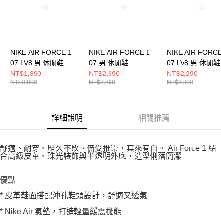
NIKE AIR FORCE 1
NIKE AIR FORCE 1
NIKE AIR FORCE
07 LV8 男 休閒鞋
07 男 休閒鞋
07 LV8 男 休閒鞋
HQ3612113
IO9803200
HJ4465700
NT$1,890
NT$2,690
NT$2,290
NT$3,800
NT$3,800
NT$3,800
詳細說明
相關推薦
舒適、耐穿、歷久不敗。備受推崇，其來有自。 Air Force 1 結
合高級皮革、珠光裝飾與半透明外底，造型俐落簡潔
優點
* 皮革鞋面搭配沖孔鞋頭設計，舒適又透氣
* Nike Air 氣墊，打造輕量緩震機能