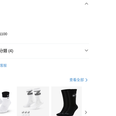
0 利率 每期
NT$1,200
21家銀行
庫商業銀行
第一商業銀行
業銀行
彰化商業銀行
業儲蓄銀行
台北富邦商業銀行
華商業銀行
兆豐國際商業銀行
1100
小企業銀行
台中商業銀行
台灣）商業銀行
華泰商業銀行
業銀行
遠東國際商業銀行
類 (4)
業銀行
永豐商業銀行
享後付
業銀行
星展（台灣）商業銀行
KE
全系列鞋款
客服
際商業銀行
中國信託商業銀行
FTEE先享後付」】
鞋類
休閒鞋
天信用卡公司
先享後付是「在收到商品之後才付款」的支付方式。 讓您購物簡單
心！
休閒戶外
鞋
查看全部
：不需註冊會員、不需綁卡、不需儲值。
：只要手機號碼，簡訊認證，即可結帳。
春日輕出走｜休閒鞋 4折起
(快速到店)
：先確認商品／服務後，再付款。
00，滿NT$1,500(含以上)免運費
EE先享後付」結帳流程】
方式選擇「AFTEE先享後付」後，將跳轉至「AFTEE先享後
頁面，進行簡訊認證並確認金額後，即可完成結帳。
00，滿NT$1,500(含以上)免運費
成立數日內，您將收到繳費通知簡訊。