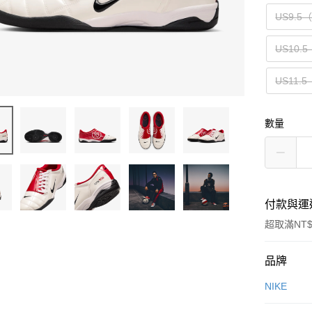
US9.5
US10.5
US11.5
數量
付款與運
超取滿NT$
付款方式
品牌
信用卡一
NIKE
信用卡分