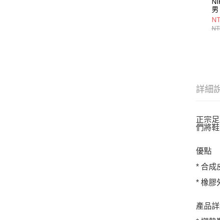
NI
男
H
NT
NT
詳細
正宗足
們將鞋
優點
* 合成
* 橡
產品詳