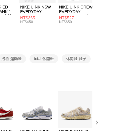
費通知簡訊後14天內，點擊此簡訊中的連結，可透過四大超商
市自取
K ED
NIKE U NK NSW
NIKE U NK CREW
NIKE U NK
網路銀行／等多元方式進行付款，方視為交易完成。
ANK 1P
EVERYDAY
EVERYDAY
EVERYDAY LTW
00，滿NT$1,500(含以上)免運費
：結帳手續完成當下不需立刻繳費，但若您需要取消訂單，請聯
 男 中統
ESSENTIAL CR
BBALL 3PR 男女
ANKLE 3PR 男女
NT$365
NT$527
NT$365
的店家。未經商家同意取消之訂單仍視為有效，需透過AFTEE
8104
男女 短統襪
長統襪
踝襪 SX7677010
NT$450
NT$650
NT$450
繳納相關費用。
DX5089103
DA2123010
否成功請以「AFTEE先享後付 」之結帳頁面顯示為準，若有關於
功／繳費後需取消欲退款等相關疑問，請聯繫「AFTEE先享後
援中心」
https://netprotections.freshdesk.com/support/home
項】
恩沛科技股份有限公司提供之「AFTEE先享後付」服務完成之
男款 運動鞋
total 休閒鞋
休閒鞋 鞋子
依本服務之必要範圍內提供個人資料，並將交易相關給付款項請
讓予恩沛科技股份有限公司。
個人資料處理事宜，請瀏覽以下網址：
ee.tw/terms/#terms3
年的使用者請事先徵得法定代理人或監護人之同意方可使用
E先享後付」，若未經同意申辦者引起之損失，本公司不負相關責
AFTEE先享後付」時，將依據個別帳號之用戶狀況，依本公司
核予不同之上限額度；若仍有額度不足之情形，本公司將視審查
用戶進行身份認證。
一人註冊多個帳號或使用他人資訊註冊。若發現惡意使用之情
科技股份有限公司將有權停止該用戶之使用額度並採取法律行