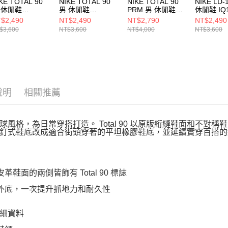
KE TOTAL 90
NIKE TOTAL 90
NIKE TOTAL 90
NIKE LD-
 休閒鞋
男 休閒鞋
PRM 男 休閒鞋
休閒鞋 IQ1
Q2851002
HQ2851003
IM3500100
$2,490
NT$2,490
NT$2,790
NT$2,490
$3,600
NT$3,600
NT$4,000
NT$3,600
說明
相關推薦
球風格，為日常穿搭打造。 Total 90 以原版絎縫鞋面和不對稱鞋
釘式鞋底改成適合街頭穿著的平坦橡膠鞋底，並延續實穿百搭的
皮革鞋面的兩側皆飾有 Total 90 標誌
膠外底，一次提升抓地力和耐久性
細資料