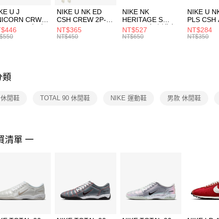
３．收到繳
付款後門
KE U J
NIKE U NK ED
NIKE NK
NIKE U N
／ATM／
NICORN CRW
CSH CREW 2P-
HERITAGE S
PLS CSH 
每筆NT$1
※ 請注意
R -160 男女 中
144 EMBRDY 男
SMIT 男女 側背包
144 DBL
$446
NT$365
NT$527
NT$284
絡購買商品
襪 FZ3393100
女 短統襪
BA5871010
襪 DH405
$550
NT$450
NT$650
NT$350
先享後付
FZ3073133
※ 交易是
是否繳費成
付客戶支
分類
【注意事
１．透過由
E 休閒鞋
TOTAL 90 休閒鞋
NIKE 運動鞋
男款 休閒鞋
交易，需
求債權轉
２．關於
https://aft
３．未成
買清單 一
「AFTE
任。
４．使用「
即時審查
結果請求
５．嚴禁
形，恩沛
動。