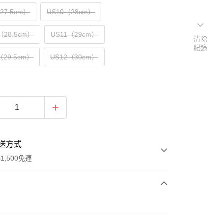
（27.5cm）
US10（28cm）
（28.5cm）
US11（29cm）
清除
紀錄
（29.5cm）
US12（30cm）
送方式
1,500免運
次付款
期付款