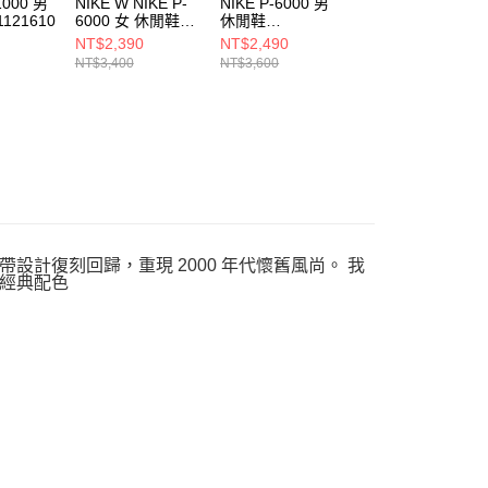
1000 男
NIKE W NIKE P-
NIKE P-6000 男
NIKE W NIKE P-
121610
6000 女 休閒鞋
休閒鞋
6000 女 休閒鞋
BV1021014
IM6648009
IM5237600
NT$2,390
NT$2,490
NT$2,690
NT$3,400
NT$3,600
NT$3,800
帶設計復刻回歸，重現 2000 年代懷舊風尚。 我
經典配色