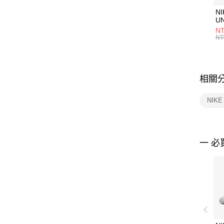
NI
U
1P
NT
統
NT
相關
NIK
一 必