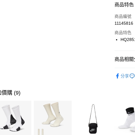
商品特色
3 期 
商品編號
合作金
LINE Pay
11145816
華南商
Apple Pay
上海商
商品特色
國泰世
HQ285
悠遊付
臺灣中
匯豐（
全盈+PAY
聯邦商
商品相關分
元大商
AFTEE先
玉山商
品牌
NI
相關說明
分享
台新國
【關於「A
男性商品
台灣樂
AFTEE
便利好安
運動類型
運送方式
價購 (9)
１．簡單
２．便利
促銷活動
7-11取貨
３．安心
每筆NT$1
【「AFT
宅配
１．於結帳
付」結帳
每筆NT$1
２．訂單