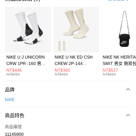
信用卡分期付款
3 期 0 利率 每期
NT$826
21家銀行
合作金庫商業銀行
第一商業銀行
LINE Pay
華南商業銀行
彰化商業銀行
Apple Pay
上海商業儲蓄銀行
台北富邦商業銀行
國泰世華商業銀行
兆豐國際商業銀行
悠遊付
臺灣中小企業銀行
台中商業銀行
NIKE U J UNICORN
NIKE U NK ED CSH
NIKE NK HERIT
匯豐（台灣）商業銀行
華泰商業銀行
CRW 1PR -160 男女
CREW 2P-144
SMIT 男女 側背
全盈+PAY
聯邦商業銀行
遠東國際商業銀行
中統襪 FZ3393100
EMBRDY 男女 短統襪
BA5871010
NT$446
NT$365
NT$527
元大商業銀行
永豐商業銀行
NT$550
NT$450
NT$650
AFTEE先享後付
FZ3073133
玉山商業銀行
星展（台灣）商業銀行
相關說明
台新國際商業銀行
中國信託商業銀行
品牌
【關於「AFTEE先享後付」】
台灣樂天信用卡公司
AFTEE先享後付是「在收到商品之後才付款」的支付方式。 讓您購物簡單
運送方式
NIKE
便利好安心！
１．簡單：不需註冊會員、不需綁卡、不需儲值。
7-11取貨(快速到店)
２．便利：只要手機號碼，簡訊認證，即可結帳。
商品特色
每筆NT$100，滿NT$1,500(含以上)免運費
３．安心：先確認商品／服務後，再付款。
商品編號
宅配
【「AFTEE先享後付」結帳流程】
１．於結帳方式選擇「AFTEE先享後付」後，將跳轉至「AFTEE先享後付」
11145800
每筆NT$100，滿NT$1,500(含以上)免運費