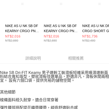
NIKE AS U NK SB DF
NIKE AS U NK SB DF
NIKE AS U NK D
KEARNY CRGO PNT
KEARNY CRGO PNT
CRGO SHORT G
男女 長褲 FV7348297
男女 長褲 FV7348355
男 短褲 IH86585
NT$2,016
NT$2,016
NT$1,736
NT$2,880
NT$2,880
NT$2,480
詳細說明
相關推薦
Nike SB Dri-FIT Kearny 男子速幹工裝滑板短褲采用導濕速幹面
料結合寬松版型，塑就滑板佳選單品，舒適非凡，滑板休閒兩相
宜。 設有六個口袋，提供充裕的儲物空間。
其他細節
梭織面料經久耐穿，適合日常穿著
彈性腰部搭配提花織帶腰帶，締造舒適貼合感