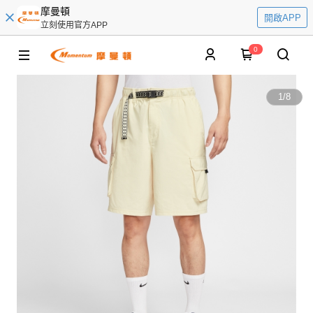
摩曼頓
開啟APP
立刻使用官方APP
0
1
/
8