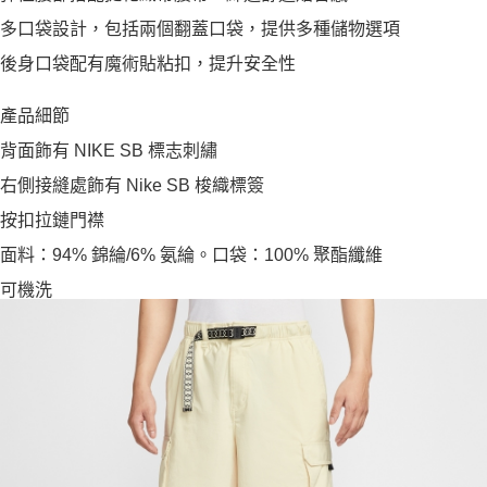
多口袋設計，包括兩個翻蓋口袋，提供多種儲物選項
後身口袋配有魔術貼粘扣，提升安全性
產品細節
背面飾有 NIKE SB 標志刺繡
右側接縫處飾有 Nike SB 梭織標簽
按扣拉鏈門襟
面料：94% 錦綸/6% 氨綸。口袋：100% 聚酯纖維
可機洗