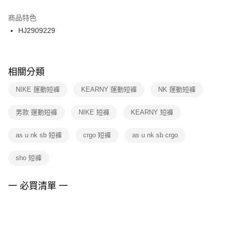
結帳頁面，進行簡訊認證並確認金額後，即可完成結帳。
２．訂單成立數日內，您將收到繳費通知簡訊。
商品特色
付款後門市自取
３．收到繳費通知簡訊後14天內，點擊此簡訊中的連結，可透過四大超商／
HJ2909229
每筆NT$100，滿NT$1,500(含以上)免運費
ATM／網路銀行／等多元方式進行付款，方視為交易完成。
※ 請注意：結帳手續完成當下不需立刻繳費，但若您需要取消訂單，請聯絡
購買商品的店家。未經商家同意取消之訂單仍視為有效，需透過AFTEE先享
後付繳納相關費用。
※ 交易是否成功請以「AFTEE先享後付 」之結帳頁面顯示為準，若有關於
相關分類
是否繳費成功／繳費後需取消欲退款等相關疑問，請聯繫「AFTEE先享後付
客戶支援中心」
https://netprotections.freshdesk.com/support/home
NIKE 運動短褲
KEARNY 運動短褲
NK 運動短褲
【注意事項】
男款 運動短褲
NIKE 短褲
KEARNY 短褲
１．透過由恩沛科技股份有限公司提供之「AFTEE先享後付」服務完成之交
易，需依本服務之必要範圍內提供個人資料，並將交易相關給付款項請求債
權轉讓予恩沛科技股份有限公司。
as u nk sb 短褲
crgo 短褲
as u nk sb crgo
２．關於個人資料處理事宜，請瀏覽以下網址：
https://aftee.tw/terms/#terms3
sho 短褲
３．未成年的使用者請事先徵得法定代理人或監護人之同意方可使用
「AFTEE先享後付」，若未經同意申辦者引起之損失，本公司不負相關責
任。
一 必買清單 一
４．使用「AFTEE先享後付」時，將依據個別帳號之用戶狀況，依本公司即
時審查核予不同之上限額度；若仍有額度不足之情形，本公司將視審查結果
請求用戶進行身份認證。
５．嚴禁一人註冊多個帳號或使用他人資訊註冊。若發現惡意使用之情形，
恩沛科技股份有限公司將有權停止該用戶之使用額度並採取法律行動。