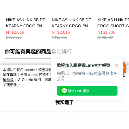
NIKE AS U NK SB DF
NIKE AS U NK SB DF
NIKE AS U NK D
KEARNY CRGO PNT
KEARNY CRGO PNT
CRGO SHORT G
男女 長褲 FV7348297
男女 長褲 FV7348355
男 短褲 IH86585
NT$2,016
NT$2,016
NT$1,736
NT$2,880
NT$2,880
NT$2,480
你可能有興趣的商品
全站排行
歡迎加入摩曼頓Line官方帳號
本網站中使用 cookie，欲查詢有關本網站使用 cookie 方式之詳情，及若您不希
點擊以下按鈕第一時間獲得好康訊
熱門標籤
望在電腦上使用 cookie 時應如何變更電腦的 cookie 設定，請參閱本網站「
隱私
息👇
權條款
」之 Cookie 聲明。您繼續使用本網站即表示您同意本公司得按本網站使
用條款之 Cookie 聲明使用 cookie。
了解更多 >
連結 LINE 帳號
我知道了