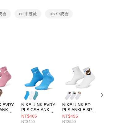
項】
恩沛科技股份有限公司提供之「AFTEE先享後付」服務完成之
中統襪
ed 中統襪
pls 中統襪
依本服務之必要範圍內提供個人資料，並將交易相關給付款項請
讓予恩沛科技股份有限公司。
個人資料處理事宜，請瀏覽以下網址：
ee.tw/terms/#terms3
年的使用者請事先徵得法定代理人或監護人之同意方可使用
E先享後付」，若未經同意申辦者引起之損失，本公司不負相關責
AFTEE先享後付」時，將依據個別帳號之用戶狀況，依本公司
核予不同之上限額度；若仍有額度不足之情形，本公司將視審查
用戶進行身份認證。
一人註冊多個帳號或使用他人資訊註冊。若發現惡意使用之情
科技股份有限公司將有權停止該用戶之使用額度並採取法律行
K EVRY
NIKE U NK EVRY
NIKE U NK ED
NIKE U NK ED
 ANK
PLS CSH ANK
PLS ANKLE 3P
PLUS LTWT
 男 踝襪
3PR 132 男 踝襪
SPORT 144 男 短
CREW 3PR 132
NT$405
NT$495
NT$405
36
SX6890937
統襪 HJ9378901
男 中統襪
NT$450
NT$550
NT$450
SX6891915