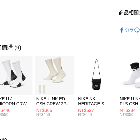
匯豐（
全盈+PAY
聯邦商
商品相關分
元大商
AFTEE先
玉山商
品牌
NI
相關說明
分享
台新國
【關於「A
運動配件
台灣樂
AFTEE
便利好安
運動類型
運送方式
價購 (9)
１．簡單
２．便利
7-11取貨
３．安心
每筆NT$1
【「AFT
宅配
１．於結帳
付」結帳
每筆NT$1
２．訂單
３．收到繳
付款後門
KE U J
NIKE U NK ED
NIKE NK
NIKE U N
／ATM／
NICORN CRW
CSH CREW 2P-
HERITAGE S
PLS CSH 
每筆NT$1
※ 請注意
R -160 男女 中
144 EMBRDY 男
SMIT 男女 側背包
144 DBL
$446
NT$365
NT$527
NT$284
絡購買商品
襪 FZ3393100
女 短統襪
BA5871010
襪 DH405
$550
NT$450
NT$650
NT$350
先享後付
FZ3073133
※ 交易是
是否繳費成
付客戶支