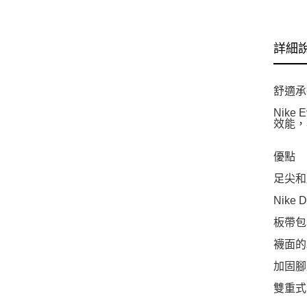
詳細
舒適承
Nike
效能，
優點
足尖和
Nike
板帶包
襪面的
加固腳
雙重式