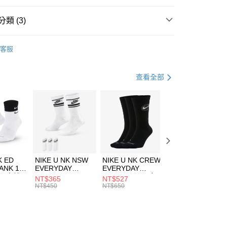
台灣）商業銀行
華泰商業銀行
業銀行
遠東國際商業銀行
類 (3)
業銀行
永豐商業銀行
享後付
業銀行
星展（台灣）商業銀行
KE
配件
客服
際商業銀行
中國信託商業銀行
FTEE先享後付」】
襪類
中筒襪
天信用卡公司
先享後付是「在收到商品之後才付款」的支付方式。 讓您購物簡單
心！
健身重訓
配件
查看全部
：不需註冊會員、不需綁卡、不需儲值。
：只要手機號碼，簡訊認證，即可結帳。
(快速到店)
：先確認商品／服務後，再付款。
00，滿NT$1,500(含以上)免運費
EE先享後付」結帳流程】
方式選擇「AFTEE先享後付」後，將跳轉至「AFTEE先享後
頁面，進行簡訊認證並確認金額後，即可完成結帳。
00，滿NT$1,500(含以上)免運費
成立數日內，您將收到繳費通知簡訊。
費通知簡訊後14天內，點擊此簡訊中的連結，可透過四大超商
市自取
K ED
NIKE U NK NSW
NIKE U NK CREW
NIKE U NK
網路銀行／等多元方式進行付款，方視為交易完成。
ANK 1P
EVERYDAY
EVERYDAY
EVERYDAY LTW
00，滿NT$1,500(含以上)免運費
：結帳手續完成當下不需立刻繳費，但若您需要取消訂單，請聯
 男 中統
ESSENTIAL CR
BBALL 3PR 男女
ANKLE 3PR 男女
NT$365
NT$527
NT$365
的店家。未經商家同意取消之訂單仍視為有效，需透過AFTEE
8104
男女 短統襪
長統襪
踝襪 SX7677010
NT$450
NT$650
NT$450
繳納相關費用。
DX5089103
DA2123010
否成功請以「AFTEE先享後付 」之結帳頁面顯示為準，若有關於
功／繳費後需取消欲退款等相關疑問，請聯繫「AFTEE先享後
援中心」
https://netprotections.freshdesk.com/support/home