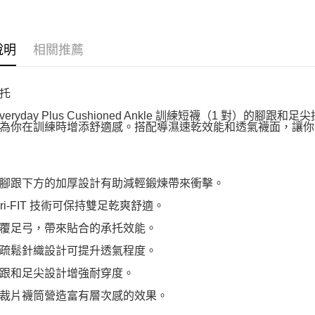
說明
相關推薦
托
 Everyday Plus Cushioned Ankle 訓練短襪（1 
為你在訓練時增添舒適感。搭配導濕速乾效能和透氣襪面，讓你
腳跟下方的加厚設計有助減輕鍛煉帶來衝擊。
 Dri-FIT 技術可保持雙足乾爽舒適。
覆足弓，帶來貼合的承托效能。
疏鬆針織設計可提升透氣程度。
跟和足尖設計增強耐穿度。
裁片襪筒營造富有層次感的效果。