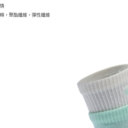
情
棉，聚酯纖維，彈性纖維