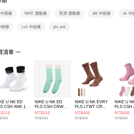
分類
【注意事
１．透過由
E 中筒襪
NIKE 運動襪
防滑 運動襪
dbl 中統襪
nk 
交易，需
求債權轉
２．關於
 中統襪
csh 中統襪
pls ank
https://aft
３．未成
「AFTE
任。
買清單 一
４．使用「
即時審查
結果請求
５．嚴禁
形，恩沛
動。
KE U NK ED
NIKE U NK ED
NIKE U NK EVRY
NIKE U N
S CSH ANK 1P
PLS CSH CRW 1P
PLS LTWT CRW
PLS CSH
44 DBL 男 中統
144 DBL 男女 中
3PR 132 男 中統
3PR 132
$315
NT$315
NT$405
NT$405
DH4058104
統襪 DD2795353
襪 SX6891914
SX68909
$350
NT$350
NT$450
NT$450