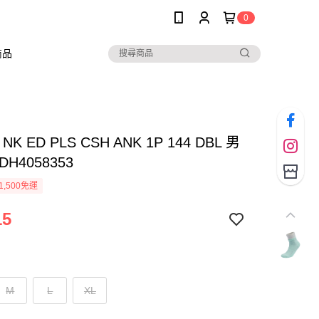
0
商品
 NK ED PLS CSH ANK 1P 144 DBL 男
H4058353
1,500免運
15
M
L
XL