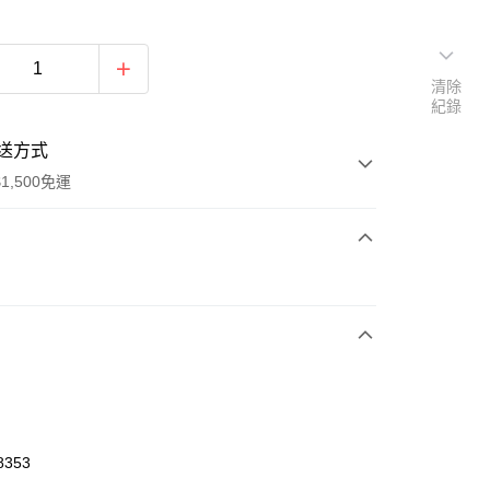
清除
紀錄
送方式
1,500免運
次付款
期付款
0 利率 每期
NT$116
21家銀行
庫商業銀行
第一商業銀行
業銀行
彰化商業銀行
業儲蓄銀行
台北富邦商業銀行
華商業銀行
兆豐國際商業銀行
8353
小企業銀行
台中商業銀行