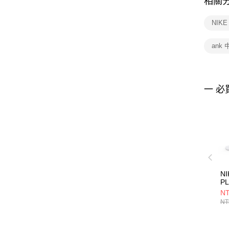
相關
NIK
ank
一 必
NI
PL
1
NT
襪 
NT