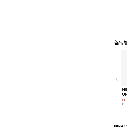
商品加
NI
U
1P
NT
統
NT