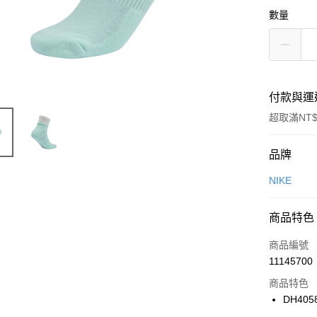
數量
付款與運
超取滿NT$
付款方式
品牌
信用卡一
NIKE
信用卡分
商品特色
3 期 
商品編號
合作金
LINE Pay
11145700
華南商
Apple Pay
上海商
商品特色
國泰世
DH405
悠遊付
臺灣中