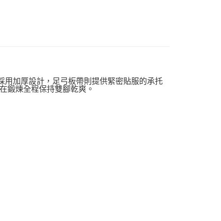
對）的腳跟和足尖採用加厚設計，足弓板帶則提供緊密貼服的承托
在鍛煉全程保持雙腳乾爽。