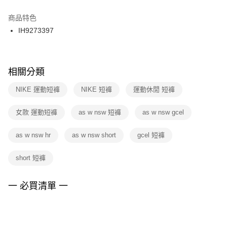
結帳頁面，進行簡訊認證並確認金額後，即可完成結帳。
２．訂單成立數日內，您將收到繳費通知簡訊。
商品特色
付款後門市自取
３．收到繳費通知簡訊後14天內，點擊此簡訊中的連結，可透過四大超商／
IH9273397
每筆NT$100，滿NT$1,500(含以上)免運費
ATM／網路銀行／等多元方式進行付款，方視為交易完成。
※ 請注意：結帳手續完成當下不需立刻繳費，但若您需要取消訂單，請聯絡
購買商品的店家。未經商家同意取消之訂單仍視為有效，需透過AFTEE先享
後付繳納相關費用。
※ 交易是否成功請以「AFTEE先享後付 」之結帳頁面顯示為準，若有關於
相關分類
是否繳費成功／繳費後需取消欲退款等相關疑問，請聯繫「AFTEE先享後付
客戶支援中心」
https://netprotections.freshdesk.com/support/home
NIKE 運動短褲
NIKE 短褲
運動休閒 短褲
【注意事項】
女款 運動短褲
as w nsw 短褲
as w nsw gcel
１．透過由恩沛科技股份有限公司提供之「AFTEE先享後付」服務完成之交
易，需依本服務之必要範圍內提供個人資料，並將交易相關給付款項請求債
權轉讓予恩沛科技股份有限公司。
as w nsw hr
as w nsw short
gcel 短褲
２．關於個人資料處理事宜，請瀏覽以下網址：
https://aftee.tw/terms/#terms3
short 短褲
３．未成年的使用者請事先徵得法定代理人或監護人之同意方可使用
「AFTEE先享後付」，若未經同意申辦者引起之損失，本公司不負相關責
任。
一 必買清單 一
４．使用「AFTEE先享後付」時，將依據個別帳號之用戶狀況，依本公司即
時審查核予不同之上限額度；若仍有額度不足之情形，本公司將視審查結果
請求用戶進行身份認證。
５．嚴禁一人註冊多個帳號或使用他人資訊註冊。若發現惡意使用之情形，
恩沛科技股份有限公司將有權停止該用戶之使用額度並採取法律行動。