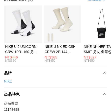
信用卡分期付款
3 期 0 利率 每期
NT$593
21家銀行
合作金庫商業銀行
第一商業銀行
LINE Pay
華南商業銀行
彰化商業銀行
Apple Pay
上海商業儲蓄銀行
台北富邦商業銀行
國泰世華商業銀行
兆豐國際商業銀行
悠遊付
臺灣中小企業銀行
台中商業銀行
NIKE U J UNICORN
NIKE U NK ED CSH
NIKE NK HERIT
匯豐（台灣）商業銀行
華泰商業銀行
CRW 1PR -160 男女
CREW 2P-144
SMIT 男女 側背
全盈+PAY
聯邦商業銀行
遠東國際商業銀行
中統襪 FZ3393100
EMBRDY 男女 短統襪
BA5871010
NT$446
NT$365
NT$527
元大商業銀行
永豐商業銀行
NT$550
NT$450
NT$650
AFTEE先享後付
FZ3073133
玉山商業銀行
星展（台灣）商業銀行
相關說明
台新國際商業銀行
中國信託商業銀行
品牌
【關於「AFTEE先享後付」】
台灣樂天信用卡公司
AFTEE先享後付是「在收到商品之後才付款」的支付方式。 讓您購物簡單
運送方式
NIKE
便利好安心！
１．簡單：不需註冊會員、不需綁卡、不需儲值。
7-11取貨(快速到店)
２．便利：只要手機號碼，簡訊認證，即可結帳。
商品特色
每筆NT$100，滿NT$1,500(含以上)免運費
３．安心：先確認商品／服務後，再付款。
商品編號
宅配
【「AFTEE先享後付」結帳流程】
１．於結帳方式選擇「AFTEE先享後付」後，將跳轉至「AFTEE先享後付」
11145695
每筆NT$100，滿NT$1,500(含以上)免運費