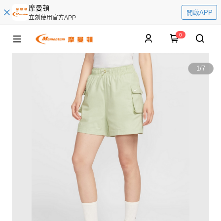
摩曼頓
開啟APP
立刻使用官方APP
0
1
/
7