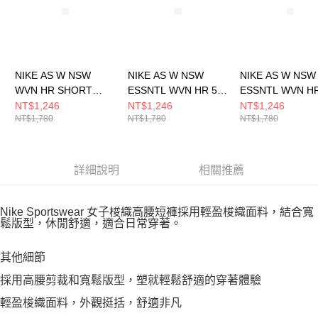
NIKE AS W NSW
NIKE AS W NSW
NIKE AS W NSW
WVN HR SHORT
ESSNTL WVN HR 5”
ESSNTL WVN HR
GCEL 女 短褲
CRGO 女 短褲
CRGO 女 短褲
NT$1,246
NT$1,246
NT$1,246
NT$1,780
NT$1,780
NT$1,780
IH9273047
HM6983133
HM6983527
詳細說明
相關推薦
Nike Sportswear 女子梭織高腰短褲採用輕盈梭織面料，結合寬
鬆版型，休閒舒適，適合日常穿著。
其他細節
採用高腰剪裁和寬鬆版型，塑就輕鬆舒適的穿著體驗
輕盈梭織面料，外觀挺括，舒適非凡