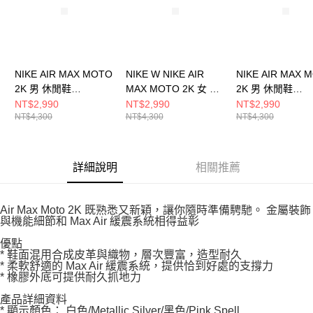
NIKE AIR MAX MOTO
NIKE W NIKE AIR
NIKE AIR MAX 
2K 男 休閒鞋
MAX MOTO 2K 女 休
2K 男 休閒鞋
IQ7592010
閒鞋 IQ0365100
IQ7592077
NT$2,990
NT$2,990
NT$2,990
NT$4,300
NT$4,300
NT$4,300
詳細說明
相關推薦
Air Max Moto 2K 既熟悉又新穎，讓你隨時準備騁馳。 金屬裝飾
與機能細節和 Max Air 緩震系統相得益彰
優點
* 鞋面混用合成皮革與織物，層次豐富，造型耐久
* 柔軟舒適的 Max Air 緩震系統，提供恰到好處的支撐力
* 橡膠外底可提供耐久抓地力
產品詳細資料
* 顯示顏色： 白色/Metallic Silver/黑色/Pink Spell