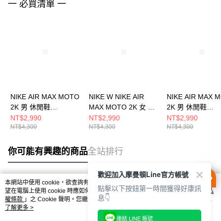
一 必買清單 一
NIKE AIR MAX MOTO
NIKE W NIKE AIR
NIKE AIR MAX 
2K 男 休閒鞋
MAX MOTO 2K 女 休
2K 男 休閒鞋
IQ7592010
閒鞋 IQ0365100
IQ7592077
NT$2,990
NT$2,990
NT$2,990
NT$4,300
NT$4,300
NT$4,300
你可能有興趣的商品
全站排行
歡迎加入摩曼頓Line官方帳號
本網站中使用 cookie，欲查詢有關本網站使用 cookie 方式之詳情，及若您不希
點擊以下按鈕第一時間獲得好康訊
熱門標籤
望在電腦上使用 cookie 時應如何變更電腦的 cookie 設定，請參閱本網站「
隱私
息👇
權條款
」之 Cookie 聲明。您繼續使用本網站即表示您同意本公司得按本網站使
用條款之 Cookie 聲明使用 cookie。
了解更多 >
連結 LINE 帳號