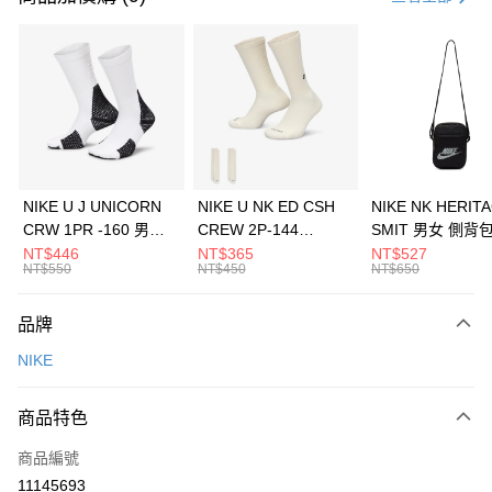
信用卡分期付款
3 期 0 利率 每期
NT$1,433
21家銀行
合作金庫商業銀行
第一商業銀行
LINE Pay
華南商業銀行
彰化商業銀行
Apple Pay
上海商業儲蓄銀行
台北富邦商業銀行
國泰世華商業銀行
兆豐國際商業銀行
悠遊付
臺灣中小企業銀行
台中商業銀行
NIKE U J UNICORN
NIKE U NK ED CSH
NIKE NK HERIT
匯豐（台灣）商業銀行
華泰商業銀行
CRW 1PR -160 男女
CREW 2P-144
SMIT 男女 側背
全盈+PAY
聯邦商業銀行
遠東國際商業銀行
中統襪 FZ3393100
EMBRDY 男女 短統襪
BA5871010
NT$446
NT$365
NT$527
元大商業銀行
永豐商業銀行
NT$550
NT$450
NT$650
AFTEE先享後付
FZ3073133
玉山商業銀行
星展（台灣）商業銀行
相關說明
台新國際商業銀行
中國信託商業銀行
品牌
【關於「AFTEE先享後付」】
台灣樂天信用卡公司
AFTEE先享後付是「在收到商品之後才付款」的支付方式。 讓您購物簡單
運送方式
NIKE
便利好安心！
１．簡單：不需註冊會員、不需綁卡、不需儲值。
7-11取貨(快速到店)
２．便利：只要手機號碼，簡訊認證，即可結帳。
商品特色
每筆NT$100，滿NT$1,500(含以上)免運費
３．安心：先確認商品／服務後，再付款。
商品編號
宅配
【「AFTEE先享後付」結帳流程】
１．於結帳方式選擇「AFTEE先享後付」後，將跳轉至「AFTEE先享後付」
11145693
每筆NT$100，滿NT$1,500(含以上)免運費