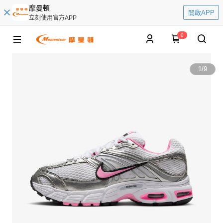
摩曼頓
開啟APP
立刻使用官方APP
0
1
/
9