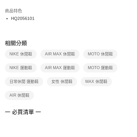
結帳頁面，進行簡訊認證並確認金額後，即可完成結帳。
２．訂單成立數日內，您將收到繳費通知簡訊。
商品特色
付款後門市自取
３．收到繳費通知簡訊後14天內，點擊此簡訊中的連結，可透過四大超商／
HQ2056101
每筆NT$100，滿NT$1,500(含以上)免運費
ATM／網路銀行／等多元方式進行付款，方視為交易完成。
※ 請注意：結帳手續完成當下不需立刻繳費，但若您需要取消訂單，請聯絡
購買商品的店家。未經商家同意取消之訂單仍視為有效，需透過AFTEE先享
後付繳納相關費用。
※ 交易是否成功請以「AFTEE先享後付 」之結帳頁面顯示為準，若有關於
相關分類
是否繳費成功／繳費後需取消欲退款等相關疑問，請聯繫「AFTEE先享後付
客戶支援中心」
https://netprotections.freshdesk.com/support/home
NIKE 休閒鞋
AIR MAX 休閒鞋
MOTO 休閒鞋
【注意事項】
NIKE 運動鞋
AIR MAX 運動鞋
MOTO 運動鞋
１．透過由恩沛科技股份有限公司提供之「AFTEE先享後付」服務完成之交
易，需依本服務之必要範圍內提供個人資料，並將交易相關給付款項請求債
權轉讓予恩沛科技股份有限公司。
日常休閒 運動鞋
女性 休閒鞋
MAX 休閒鞋
２．關於個人資料處理事宜，請瀏覽以下網址：
https://aftee.tw/terms/#terms3
AIR 休閒鞋
３．未成年的使用者請事先徵得法定代理人或監護人之同意方可使用
「AFTEE先享後付」，若未經同意申辦者引起之損失，本公司不負相關責
任。
一 必買清單 一
４．使用「AFTEE先享後付」時，將依據個別帳號之用戶狀況，依本公司即
時審查核予不同之上限額度；若仍有額度不足之情形，本公司將視審查結果
請求用戶進行身份認證。
５．嚴禁一人註冊多個帳號或使用他人資訊註冊。若發現惡意使用之情形，
恩沛科技股份有限公司將有權停止該用戶之使用額度並採取法律行動。