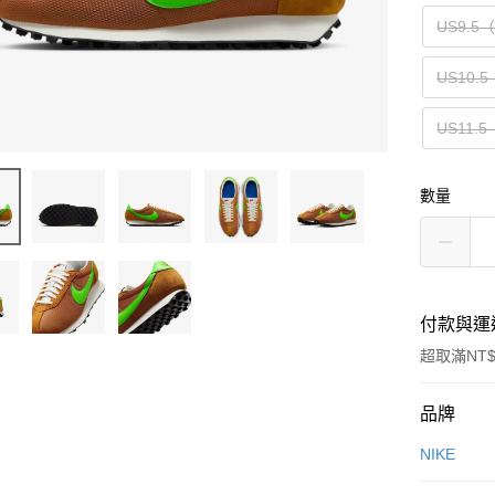
US9.5
US10.5
US11.5
數量
付款與運
超取滿NT$
付款方式
品牌
信用卡一
NIKE
信用卡分