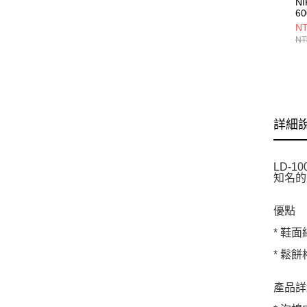
NI
6
HV
NT
NT
詳細
LD-
知名的
優點
* 鞋
* 鬆
產品詳