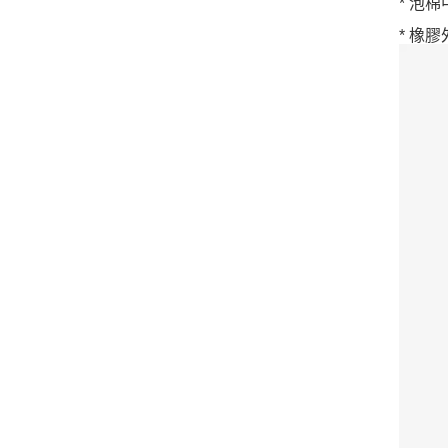
* 泡
* 橡