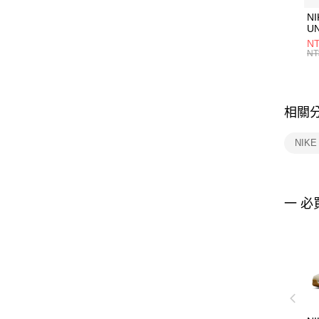
NI
U
1P
NT
統
NT
相關
NIK
一 必