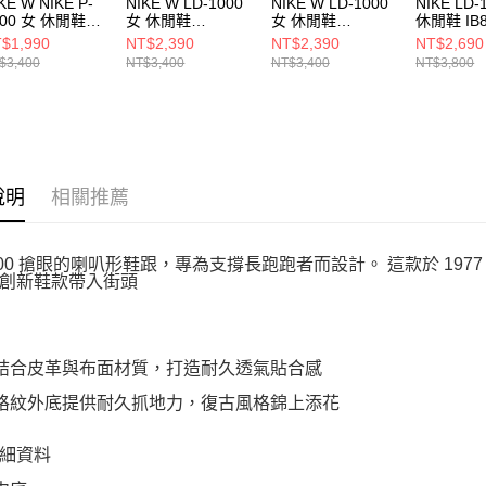
KE W NIKE P-
NIKE W LD-1000
NIKE W LD-1000
NIKE LD-
000 女 休閒鞋
女 休閒鞋
女 休閒鞋
休閒鞋 IB8
4312025
HF3227400
HF3227601
$1,990
NT$2,390
NT$2,390
NT$2,690
$3,400
NT$3,400
NT$3,400
NT$3,800
說明
相關推薦
1000 搶眼的喇叭形鞋跟，專為支撐長跑跑者而設計。 這款於 197
創新鞋款帶入街頭
面結合皮革與布面材質，打造耐久透氣貼合感
餅格紋外底提供耐久抓地力，復古風格錦上添花
細資料