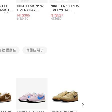
費通知簡訊後14天內，點擊此簡訊中的連結，可透過四大超商
市自取
K ED
NIKE U NK NSW
NIKE U NK CREW
NIKE U NK
網路銀行／等多元方式進行付款，方視為交易完成。
ANK 1P
EVERYDAY
EVERYDAY
EVERYDAY LTW
00，滿NT$1,500(含以上)免運費
：結帳手續完成當下不需立刻繳費，但若您需要取消訂單，請聯
 男 中統
ESSENTIAL CR
BBALL 3PR 男女
ANKLE 3PR 男女
NT$365
NT$527
NT$365
的店家。未經商家同意取消之訂單仍視為有效，需透過AFTEE
8104
男女 短統襪
長統襪
踝襪 SX7677010
NT$450
NT$650
NT$450
繳納相關費用。
DX5089103
DA2123010
否成功請以「AFTEE先享後付 」之結帳頁面顯示為準，若有關於
功／繳費後需取消欲退款等相關疑問，請聯繫「AFTEE先享後
援中心」
https://netprotections.freshdesk.com/support/home
項】
恩沛科技股份有限公司提供之「AFTEE先享後付」服務完成之
男款 運動鞋
休閒鞋 鞋子
依本服務之必要範圍內提供個人資料，並將交易相關給付款項請
讓予恩沛科技股份有限公司。
個人資料處理事宜，請瀏覽以下網址：
ee.tw/terms/#terms3
年的使用者請事先徵得法定代理人或監護人之同意方可使用
E先享後付」，若未經同意申辦者引起之損失，本公司不負相關責
AFTEE先享後付」時，將依據個別帳號之用戶狀況，依本公司
核予不同之上限額度；若仍有額度不足之情形，本公司將視審查
用戶進行身份認證。
一人註冊多個帳號或使用他人資訊註冊。若發現惡意使用之情
科技股份有限公司將有權停止該用戶之使用額度並採取法律行