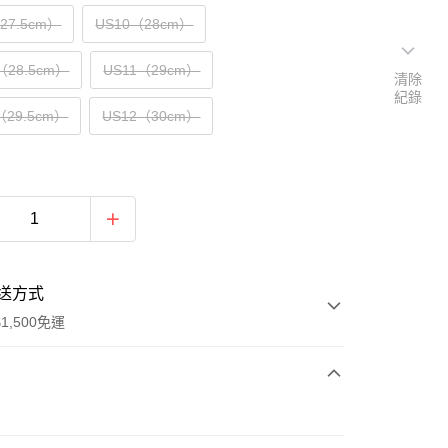
（27.5cm）
US10（28cm）
（28.5cm）
US11（29cm）
清除
紀錄
（29.5cm）
US12（30cm）
送方式
1,500免運
次付款
期付款