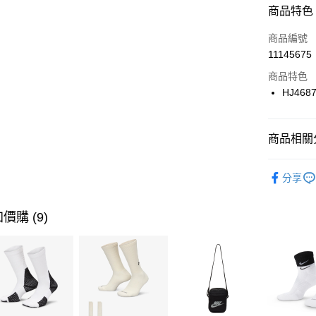
商品特色
3 期 
商品編號
合作金
LINE Pay
11145675
華南商
Apple Pay
上海商
商品特色
國泰世
HJ468
悠遊付
臺灣中
匯豐（
全盈+PAY
聯邦商
商品相關分
元大商
AFTEE先
玉山商
品牌
NI
相關說明
分享
台新國
【關於「A
男性商品
台灣樂
AFTEE
便利好安
運動類型
運送方式
價購 (9)
１．簡單
２．便利
7-11取貨
３．安心
每筆NT$1
【「AFT
宅配
１．於結帳
付」結帳
每筆NT$1
２．訂單