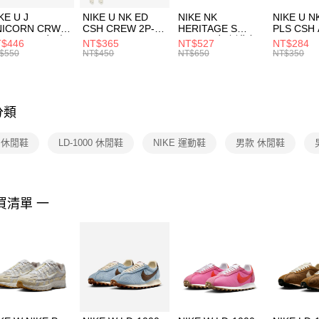
３．收到繳
付款後門
KE U J
NIKE U NK ED
NIKE NK
NIKE U N
／ATM／
NICORN CRW
CSH CREW 2P-
HERITAGE S
PLS CSH 
每筆NT$1
※ 請注意
R -160 男女 中
144 EMBRDY 男
SMIT 男女 側背包
144 DBL
$446
NT$365
NT$527
NT$284
絡購買商品
襪 FZ3393100
女 短統襪
BA5871010
襪 DH405
$550
NT$450
NT$650
NT$350
先享後付
FZ3073133
※ 交易是
是否繳費成
付客戶支
分類
【注意事
１．透過由
E 休閒鞋
LD-1000 休閒鞋
NIKE 運動鞋
男款 休閒鞋
交易，需
求債權轉
２．關於
https://aft
３．未成
買清單 一
「AFTE
任。
４．使用「
即時審查
結果請求
５．嚴禁
形，恩沛
動。