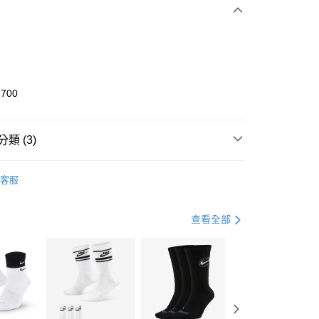
0 利率 每期
NT$1,133
21家銀行
庫商業銀行
第一商業銀行
業銀行
彰化商業銀行
業儲蓄銀行
台北富邦商業銀行
華商業銀行
兆豐國際商業銀行
7700
小企業銀行
台中商業銀行
台灣）商業銀行
華泰商業銀行
業銀行
遠東國際商業銀行
類 (3)
業銀行
永豐商業銀行
享後付
業銀行
星展（台灣）商業銀行
KE
全系列鞋款
客服
際商業銀行
中國信託商業銀行
FTEE先享後付」】
鞋類
休閒鞋
天信用卡公司
先享後付是「在收到商品之後才付款」的支付方式。 讓您購物簡單
心！
休閒戶外
鞋
查看全部
：不需註冊會員、不需綁卡、不需儲值。
：只要手機號碼，簡訊認證，即可結帳。
(快速到店)
：先確認商品／服務後，再付款。
00，滿NT$1,500(含以上)免運費
EE先享後付」結帳流程】
方式選擇「AFTEE先享後付」後，將跳轉至「AFTEE先享後
頁面，進行簡訊認證並確認金額後，即可完成結帳。
00，滿NT$1,500(含以上)免運費
成立數日內，您將收到繳費通知簡訊。