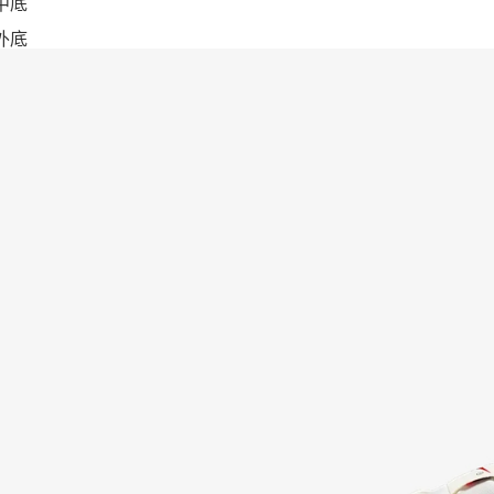
棉中底
膠外底