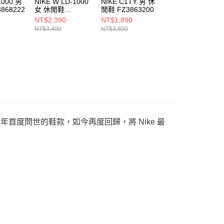
1000 男
NIKE W LD-1000
NIKE C1TY 男 休
NIKE C1TY 男 休
868222
女 休閒鞋
閒鞋 FZ3863200
閒鞋 FZ3863015
IF1761500
NT$2,390
NT$1,890
NT$2,690
NT$3,400
NT$3,800
NT$3,800
7 年首度問世的鞋款，如今再度回歸，將 Nike 最