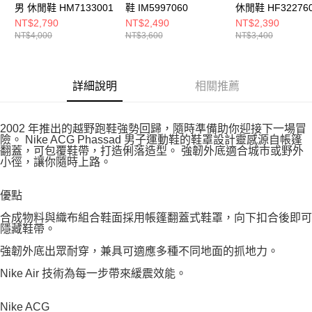
男 休閒鞋 HM7133001
鞋 IM5997060
休閒鞋 HF32276
NT$2,790
NT$2,490
NT$2,390
NT$4,000
NT$3,600
NT$3,400
詳細說明
相關推薦
2002 年推出的越野跑鞋強勢回歸，隨時準備助你迎接下一場冒
險。 Nike ACG Phassad 男子運動鞋的鞋罩設計靈感源自帳篷
翻蓋，可包覆鞋帶，打造俐落造型。 強韌外底適合城市或野外
小徑，讓你隨時上路。
優點
合成物料與織布組合鞋面採用帳篷翻蓋式鞋罩，向下扣合後即可
隱藏鞋帶。
強韌外底出眾耐穿，兼具可適應多種不同地面的抓地力。
Nike Air 技術為每一步帶來緩震效能。
Nike ACG