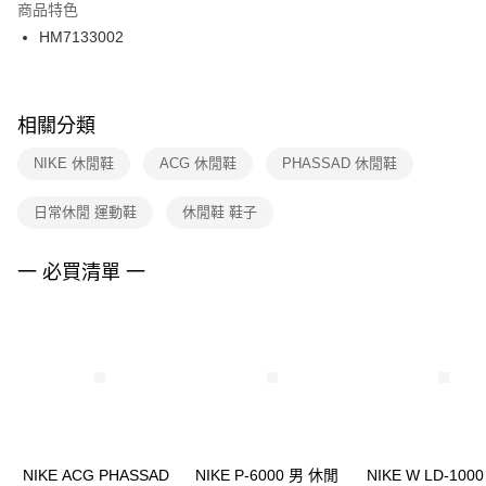
２．訂單成立數日內，您將收到繳費通知簡訊。
商品特色
付款後門市自取
３．收到繳費通知簡訊後14天內，點擊此簡訊中的連結，可透過四大超商／
HM7133002
每筆NT$100，滿NT$1,500(含以上)免運費
ATM／網路銀行／等多元方式進行付款，方視為交易完成。
※ 請注意：結帳手續完成當下不需立刻繳費，但若您需要取消訂單，請聯絡
購買商品的店家。未經商家同意取消之訂單仍視為有效，需透過AFTEE先享
後付繳納相關費用。
※ 交易是否成功請以「AFTEE先享後付 」之結帳頁面顯示為準，若有關於
相關分類
是否繳費成功／繳費後需取消欲退款等相關疑問，請聯繫「AFTEE先享後付
客戶支援中心」
https://netprotections.freshdesk.com/support/home
NIKE 休閒鞋
ACG 休閒鞋
PHASSAD 休閒鞋
【注意事項】
日常休閒 運動鞋
休閒鞋 鞋子
１．透過由恩沛科技股份有限公司提供之「AFTEE先享後付」服務完成之交
易，需依本服務之必要範圍內提供個人資料，並將交易相關給付款項請求債
權轉讓予恩沛科技股份有限公司。
一 必買清單 一
２．關於個人資料處理事宜，請瀏覽以下網址：
https://aftee.tw/terms/#terms3
３．未成年的使用者請事先徵得法定代理人或監護人之同意方可使用
「AFTEE先享後付」，若未經同意申辦者引起之損失，本公司不負相關責
任。
４．使用「AFTEE先享後付」時，將依據個別帳號之用戶狀況，依本公司即
時審查核予不同之上限額度；若仍有額度不足之情形，本公司將視審查結果
請求用戶進行身份認證。
５．嚴禁一人註冊多個帳號或使用他人資訊註冊。若發現惡意使用之情形，
恩沛科技股份有限公司將有權停止該用戶之使用額度並採取法律行動。
NIKE ACG PHASSAD
NIKE P-6000 男 休閒
NIKE W LD-100