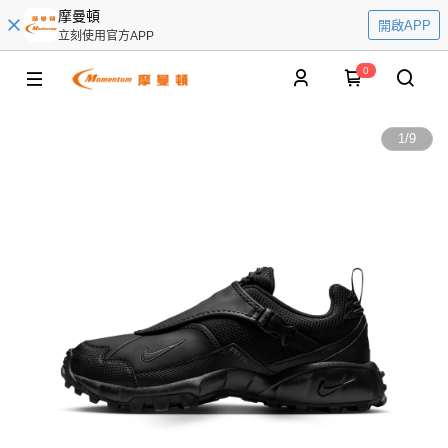
摩曼頓
開啟APP
立刻使用官方APP
0
1
/
9