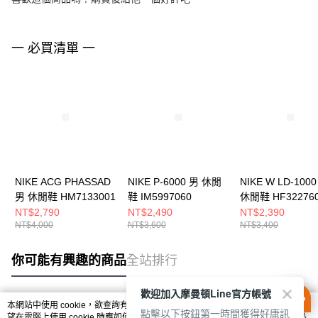
一 必買清單 一
NIKE ACG PHASSAD
NIKE P-6000 男 休閒
NIKE W LD-100
男 休閒鞋 HM7133001
鞋 IM5997060
休閒鞋 HF32276
NT$2,790
NT$2,490
NT$2,390
NT$4,000
NT$3,600
NT$3,400
你可能有興趣的商品
全站排行
歡迎加入摩曼頓Line官方帳號
本網站中使用 cookie，欲查詢有關本網站使用 cookie 方式之詳情，及若您不希
點擊以下按鈕第一時間獲得好康訊
熱門標籤
望在電腦上使用 cookie 時應如何變更電腦的 cookie 設定，請參閱本網站「
隱私