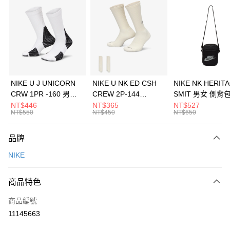
信用卡分期付款
3 期 0 利率 每期
NT$1,333
21家銀行
合作金庫商業銀行
第一商業銀行
LINE Pay
華南商業銀行
彰化商業銀行
Apple Pay
上海商業儲蓄銀行
台北富邦商業銀行
國泰世華商業銀行
兆豐國際商業銀行
悠遊付
臺灣中小企業銀行
台中商業銀行
NIKE U J UNICORN
NIKE U NK ED CSH
NIKE NK HERIT
匯豐（台灣）商業銀行
華泰商業銀行
CRW 1PR -160 男女
CREW 2P-144
SMIT 男女 側背
全盈+PAY
聯邦商業銀行
遠東國際商業銀行
中統襪 FZ3393100
EMBRDY 男女 短統襪
BA5871010
NT$446
NT$365
NT$527
元大商業銀行
永豐商業銀行
NT$550
NT$450
NT$650
AFTEE先享後付
FZ3073133
玉山商業銀行
星展（台灣）商業銀行
相關說明
台新國際商業銀行
中國信託商業銀行
品牌
【關於「AFTEE先享後付」】
台灣樂天信用卡公司
AFTEE先享後付是「在收到商品之後才付款」的支付方式。 讓您購物簡單
運送方式
NIKE
便利好安心！
１．簡單：不需註冊會員、不需綁卡、不需儲值。
7-11取貨(快速到店)
２．便利：只要手機號碼，簡訊認證，即可結帳。
商品特色
每筆NT$100，滿NT$1,500(含以上)免運費
３．安心：先確認商品／服務後，再付款。
商品編號
宅配
【「AFTEE先享後付」結帳流程】
１．於結帳方式選擇「AFTEE先享後付」後，將跳轉至「AFTEE先享後付」
11145663
每筆NT$100，滿NT$1,500(含以上)免運費
結帳頁面，進行簡訊認證並確認金額後，即可完成結帳。