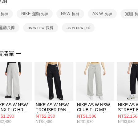
分類
【注意事
１．透過由
E 長褲
NIKE 運動長褲
NSW 長褲
AS W 長褲
寬腿 
交易，需
求債權轉
２．關於
 運動長褲
as w nsw 長褲
as w nsw pnt
https://aft
３．未成
「AFTE
任。
買清單 一
４．使用「
即時審查
結果請求
５．嚴禁
形，恩沛
動。
KE AS W NSW
NIKE AS W NSW
NIKE AS W NSW
NIKE AS
NX FLC HR
TROUSER PANT
CLUB FLC MR
STREET 
NT WIDE 女 長
女 長褲
PANT WIDE 女 長
PANT 女
$1,290
NT$2,290
NT$1,386
NT$2,156
 DQ5616063
FN1884010
褲 FB2728063
HV20870
$2,480
NT$4,480
NT$1,980
NT$3,080