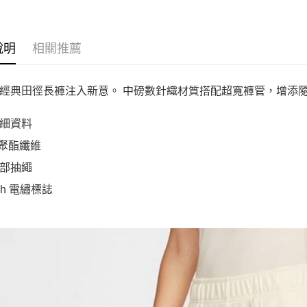
說明
相關推薦
經典田徑長褲注入新意。 中磅數針織材質搭配超寬褲管，增添
細資料
 聚酯纖維
部抽繩
sh 電繡標誌