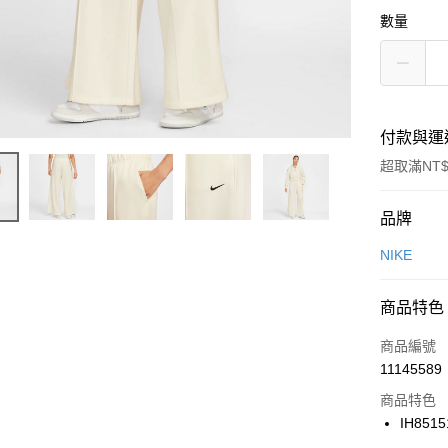
數量
付款與運
超取滿NT$
付款方式
品牌
信用卡一
NIKE
信用卡分
商品特色
3 期 
商品編號
合作金
LINE Pay
11145589
華南商
Apple Pay
上海商
商品特色
國泰世
IH8515
悠遊付
臺灣中