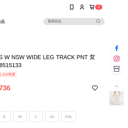
0
商品
AS W NSW WIDE LEG TRACK PNT 女
8515133
1,500免運
736
S
M
L
XL
XXL