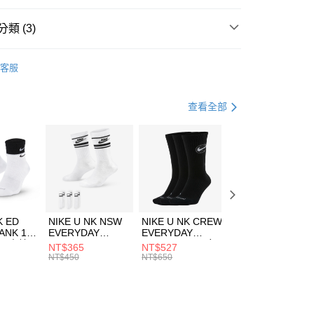
台灣）商業銀行
華泰商業銀行
業銀行
遠東國際商業銀行
類 (3)
業銀行
永豐商業銀行
享後付
業銀行
星展（台灣）商業銀行
KE
服飾
客服
際商業銀行
中國信託商業銀行
FTEE先享後付」】
年
下著
長褲
天信用卡公司
先享後付是「在收到商品之後才付款」的支付方式。 讓您購物簡單
心！
休閒戶外
服飾
查看全部
：不需註冊會員、不需綁卡、不需儲值。
：只要手機號碼，簡訊認證，即可結帳。
(快速到店)
：先確認商品／服務後，再付款。
00，滿NT$1,500(含以上)免運費
EE先享後付」結帳流程】
方式選擇「AFTEE先享後付」後，將跳轉至「AFTEE先享後
頁面，進行簡訊認證並確認金額後，即可完成結帳。
00，滿NT$1,500(含以上)免運費
成立數日內，您將收到繳費通知簡訊。
費通知簡訊後14天內，點擊此簡訊中的連結，可透過四大超商
市自取
K ED
NIKE U NK NSW
NIKE U NK CREW
NIKE U NK
網路銀行／等多元方式進行付款，方視為交易完成。
ANK 1P
EVERYDAY
EVERYDAY
EVERYDAY LTW
00，滿NT$1,500(含以上)免運費
：結帳手續完成當下不需立刻繳費，但若您需要取消訂單，請聯
 男 中統
ESSENTIAL CR
BBALL 3PR 男女
ANKLE 3PR 男女
NT$365
NT$527
NT$365
的店家。未經商家同意取消之訂單仍視為有效，需透過AFTEE
8104
男女 短統襪
長統襪
踝襪 SX7677010
NT$450
NT$650
NT$450
繳納相關費用。
DX5089103
DA2123010
否成功請以「AFTEE先享後付 」之結帳頁面顯示為準，若有關於
功／繳費後需取消欲退款等相關疑問，請聯繫「AFTEE先享後
援中心」
https://netprotections.freshdesk.com/support/home