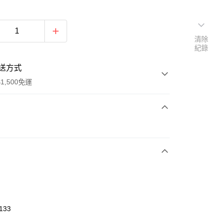
清除
紀錄
送方式
1,500免運
次付款
期付款
0 利率 每期
NT$826
21家銀行
庫商業銀行
第一商業銀行
業銀行
彰化商業銀行
業儲蓄銀行
台北富邦商業銀行
華商業銀行
兆豐國際商業銀行
133
小企業銀行
台中商業銀行