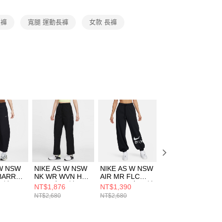
項】
恩沛科技股份有限公司提供之「AFTEE先享後付」服務完成之
長褲
寬腿 運動長褲
女款 長褲
依本服務之必要範圍內提供個人資料，並將交易相關給付款項請
讓予恩沛科技股份有限公司。
個人資料處理事宜，請瀏覽以下網址：
ee.tw/terms/#terms3
年的使用者請事先徵得法定代理人或監護人之同意方可使用
E先享後付」，若未經同意申辦者引起之損失，本公司不負相關責
AFTEE先享後付」時，將依據個別帳號之用戶狀況，依本公司
核予不同之上限額度；若仍有額度不足之情形，本公司將視審查
用戶進行身份認證。
一人註冊多個帳號或使用他人資訊註冊。若發現惡意使用之情
科技股份有限公司將有權停止該用戶之使用額度並採取法律行
 W NSW
NIKE AS W NSW
NIKE AS W NSW
NIKE AS W NSW
BARREL
NK WR WVN HR
AIR MR FLC
CLLCTN VLR
 長褲
OH P 女 長褲
JOGGER 女 長褲
JOGGER OFL 女
NT$1,876
NT$1,390
NT$1,390
10
FV7656010
FN1903010
長褲 FZ3683010
NT$2,680
NT$2,680
NT$2,680