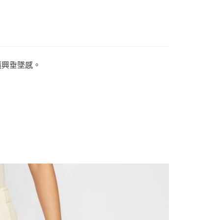
隨興垂墜感。