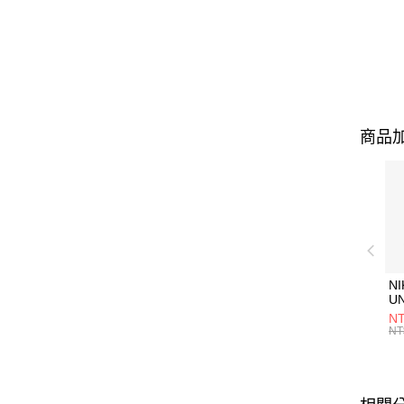
商品加
NI
U
1P
NT
統
NT