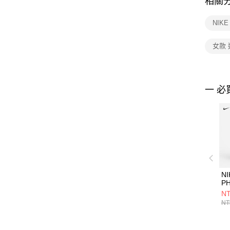
相關
NIK
女款
一 必
NI
PH
P
NT
褲
NT