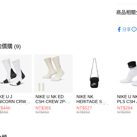
匯豐（
全盈+PAY
聯邦商
商品相關分
元大商
AFTEE先
玉山商
品牌
NI
相關說明
分享
台新國
【關於「A
兒童/青少
台灣樂
AFTEE
便利好安
運動類型
運送方式
價購 (9)
１．簡單
２．便利
7-11取貨
３．安心
每筆NT$1
【「AFT
宅配
１．於結帳
付」結帳
每筆NT$1
２．訂單
３．收到繳
付款後門
KE U J
NIKE U NK ED
NIKE NK
NIKE U N
／ATM／
NICORN CRW
CSH CREW 2P-
HERITAGE S
PLS CSH 
每筆NT$1
※ 請注意
R -160 男女 中
144 EMBRDY 男
SMIT 男女 側背包
144 DBL
$446
NT$365
NT$527
NT$284
絡購買商品
襪 FZ3393100
女 短統襪
BA5871010
襪 DH405
$550
NT$450
NT$650
NT$350
先享後付
FZ3073133
※ 交易是
是否繳費成
付客戶支