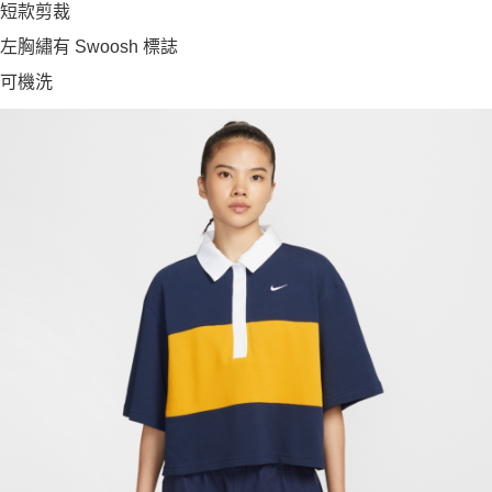
短款剪裁
左胸繡有 Swoosh 標誌
可機洗