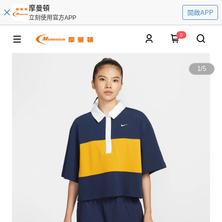
摩曼頓
開啟APP
立刻使用官方APP
0
1
/
5