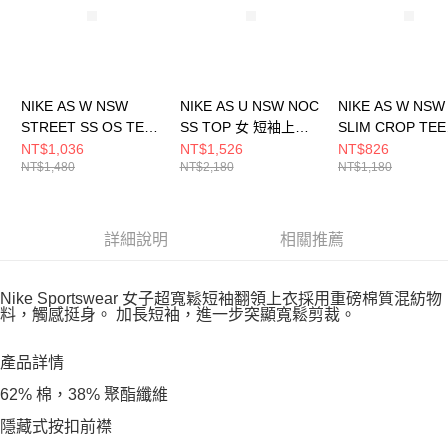
NIKE AS W NSW
NIKE AS U NSW NOC
NIKE AS W NSW
STREET SS OS TEE
SS TOP 女 短袖上衣
SLIM CROP TEE
女 短袖上衣
HJ0350072
STREET 女 短
NT$1,036
NT$1,526
NT$826
NT$1,480
NT$2,180
NT$1,180
HV4973121
HQ1710133
詳細說明
相關推薦
Nike Sportswear 女子超寬鬆短袖翻領上衣採用重磅棉質混紡物
料，觸感挺身。 加長短袖，進一步突顯寬鬆剪裁。
產品詳情
62% 棉，38% 聚酯纖維
隱藏式按扣前襟