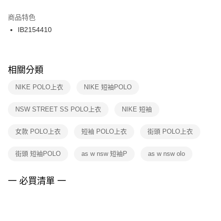
結帳頁面，進行簡訊認證並確認金額後，即可完成結帳。
２．訂單成立數日內，您將收到繳費通知簡訊。
商品特色
付款後門市自取
３．收到繳費通知簡訊後14天內，點擊此簡訊中的連結，可透過四大超商／
IB2154410
每筆NT$100，滿NT$1,500(含以上)免運費
ATM／網路銀行／等多元方式進行付款，方視為交易完成。
※ 請注意：結帳手續完成當下不需立刻繳費，但若您需要取消訂單，請聯絡
購買商品的店家。未經商家同意取消之訂單仍視為有效，需透過AFTEE先享
後付繳納相關費用。
※ 交易是否成功請以「AFTEE先享後付 」之結帳頁面顯示為準，若有關於
相關分類
是否繳費成功／繳費後需取消欲退款等相關疑問，請聯繫「AFTEE先享後付
客戶支援中心」
https://netprotections.freshdesk.com/support/home
NIKE POLO上衣
NIKE 短袖POLO
【注意事項】
NSW STREET SS POLO上衣
NIKE 短袖
１．透過由恩沛科技股份有限公司提供之「AFTEE先享後付」服務完成之交
易，需依本服務之必要範圍內提供個人資料，並將交易相關給付款項請求債
權轉讓予恩沛科技股份有限公司。
女款 POLO上衣
短袖 POLO上衣
街頭 POLO上衣
２．關於個人資料處理事宜，請瀏覽以下網址：
https://aftee.tw/terms/#terms3
街頭 短袖POLO
as w nsw 短袖P
as w nsw olo
３．未成年的使用者請事先徵得法定代理人或監護人之同意方可使用
「AFTEE先享後付」，若未經同意申辦者引起之損失，本公司不負相關責
任。
一 必買清單 一
４．使用「AFTEE先享後付」時，將依據個別帳號之用戶狀況，依本公司即
時審查核予不同之上限額度；若仍有額度不足之情形，本公司將視審查結果
請求用戶進行身份認證。
５．嚴禁一人註冊多個帳號或使用他人資訊註冊。若發現惡意使用之情形，
恩沛科技股份有限公司將有權停止該用戶之使用額度並採取法律行動。