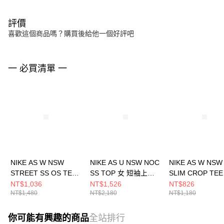
評價
喜歡這個商品嗎？購買後給他一個好評吧
一 必買清單 一
NIKE AS W NSW
NIKE AS U NSW NOC
NIKE AS W NSW
STREET SS OS TEE
SS TOP 女 短袖上衣
SLIM CROP TEE
女 短袖上衣
HJ0350072
STREET 女 短
NT$1,036
NT$1,526
NT$826
NT$1,480
NT$2,180
NT$1,180
HV4973121
HQ1710133
你可能有興趣的商品
全站排行