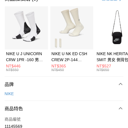
信用卡分期付款
3 期 0 利率 每期
NT$660
21家銀行
合作金庫商業銀行
第一商業銀行
LINE Pay
華南商業銀行
彰化商業銀行
Apple Pay
上海商業儲蓄銀行
台北富邦商業銀行
國泰世華商業銀行
兆豐國際商業銀行
悠遊付
臺灣中小企業銀行
台中商業銀行
NIKE U J UNICORN
NIKE U NK ED CSH
NIKE NK HERIT
匯豐（台灣）商業銀行
華泰商業銀行
CRW 1PR -160 男女
CREW 2P-144
SMIT 男女 側背
全盈+PAY
聯邦商業銀行
遠東國際商業銀行
中統襪 FZ3393100
EMBRDY 男女 短統襪
BA5871010
NT$446
NT$365
NT$527
元大商業銀行
永豐商業銀行
NT$550
NT$450
NT$650
AFTEE先享後付
FZ3073133
玉山商業銀行
星展（台灣）商業銀行
相關說明
台新國際商業銀行
中國信託商業銀行
品牌
【關於「AFTEE先享後付」】
台灣樂天信用卡公司
AFTEE先享後付是「在收到商品之後才付款」的支付方式。 讓您購物簡單
運送方式
NIKE
便利好安心！
１．簡單：不需註冊會員、不需綁卡、不需儲值。
7-11取貨(快速到店)
２．便利：只要手機號碼，簡訊認證，即可結帳。
商品特色
每筆NT$100，滿NT$1,500(含以上)免運費
３．安心：先確認商品／服務後，再付款。
商品編號
宅配
【「AFTEE先享後付」結帳流程】
１．於結帳方式選擇「AFTEE先享後付」後，將跳轉至「AFTEE先享後付」
11145569
每筆NT$100，滿NT$1,500(含以上)免運費