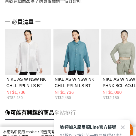
喜歡這個商品嗎？購買後給他一個好評吧
一 必買清單 一
NIKE AS W NSW NK
NIKE AS W NSW NK
NIKE AS W NSW
CHLL PPLN LS BTN T
CHLL PPLN LS BTN T
PHNX BCL AOJ 
女 長袖上衣
女 長袖上衣
女 長袖上衣
NT$1,736
NT$1,736
NT$1,090
NT$2,480
NT$2,480
NT$2,180
HJ0716100
HJ0716006
FZ1717370
你可能有興趣的商品
全站排行
歡迎加入摩曼頓Line官方帳號
本網站中使用 cookie，欲查詢有關本網站使用 cookie 方式之詳情，及若您不希
點擊以下按鈕第一時間獲得好康訊