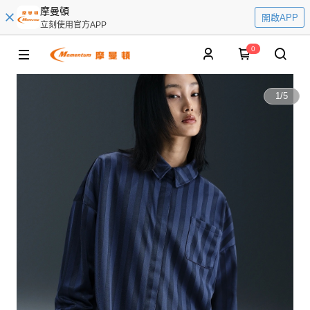
摩曼頓
開啟APP
立刻使用官方APP
0
1
/
5