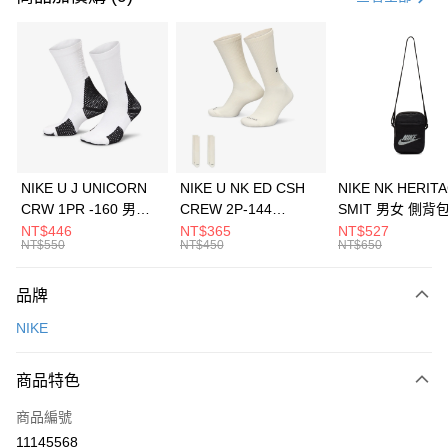
信用卡分期付款
3 期 0 利率 每期
NT$893
21家銀行
合作金庫商業銀行
第一商業銀行
LINE Pay
華南商業銀行
彰化商業銀行
Apple Pay
上海商業儲蓄銀行
台北富邦商業銀行
國泰世華商業銀行
兆豐國際商業銀行
悠遊付
臺灣中小企業銀行
台中商業銀行
NIKE U J UNICORN
NIKE U NK ED CSH
NIKE NK HERIT
匯豐（台灣）商業銀行
華泰商業銀行
CRW 1PR -160 男女
CREW 2P-144
SMIT 男女 側背
全盈+PAY
聯邦商業銀行
遠東國際商業銀行
中統襪 FZ3393100
EMBRDY 男女 短統襪
BA5871010
NT$446
NT$365
NT$527
元大商業銀行
永豐商業銀行
NT$550
NT$450
NT$650
AFTEE先享後付
FZ3073133
玉山商業銀行
星展（台灣）商業銀行
相關說明
台新國際商業銀行
中國信託商業銀行
品牌
【關於「AFTEE先享後付」】
台灣樂天信用卡公司
AFTEE先享後付是「在收到商品之後才付款」的支付方式。 讓您購物簡單
運送方式
NIKE
便利好安心！
１．簡單：不需註冊會員、不需綁卡、不需儲值。
7-11取貨(快速到店)
２．便利：只要手機號碼，簡訊認證，即可結帳。
商品特色
每筆NT$100，滿NT$1,500(含以上)免運費
３．安心：先確認商品／服務後，再付款。
商品編號
宅配
【「AFTEE先享後付」結帳流程】
１．於結帳方式選擇「AFTEE先享後付」後，將跳轉至「AFTEE先享後付」
11145568
每筆NT$100，滿NT$1,500(含以上)免運費