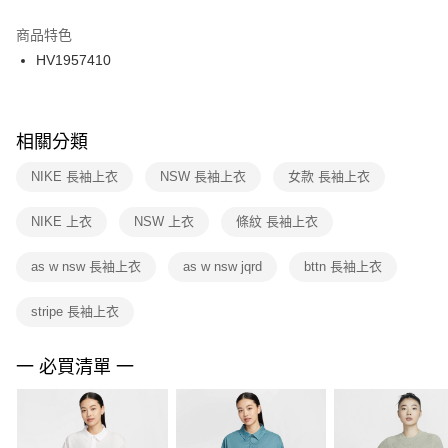
結帳頁面，進行簡訊認證並確認金額後，即可完成結帳。
２．訂單成立數日內，您將收到繳費通知簡訊。
商品特色
付款後門市自取
３．收到繳費通知簡訊後14天內，點擊此簡訊中的連結，可透過四大超商／
HV1957410
每筆NT$100，滿NT$1,500(含以上)免運費
ATM／網路銀行／等多元方式進行付款，方視為交易完成。
※ 請注意：結帳手續完成當下不需立刻繳費，但若您需要取消訂單，請聯絡
購買商品的店家。未經商家同意取消之訂單仍視為有效，需透過AFTEE先享
後付繳納相關費用。
※ 交易是否成功請以「AFTEE先享後付 」之結帳頁面顯示為準，若有關於
相關分類
是否繳費成功／繳費後需取消欲退款等相關疑問，請聯繫「AFTEE先享後付
客戶支援中心」
https://netprotections.freshdesk.com/support/home
NIKE 長袖上衣
NSW 長袖上衣
女款 長袖上衣
【注意事項】
NIKE 上衣
NSW 上衣
條紋 長袖上衣
１．透過由恩沛科技股份有限公司提供之「AFTEE先享後付」服務完成之交
易，需依本服務之必要範圍內提供個人資料，並將交易相關給付款項請求債
權轉讓予恩沛科技股份有限公司。
as w nsw 長袖上衣
as w nsw jqrd
bttn 長袖上衣
２．關於個人資料處理事宜，請瀏覽以下網址：
https://aftee.tw/terms/#terms3
stripe 長袖上衣
３．未成年的使用者請事先徵得法定代理人或監護人之同意方可使用
「AFTEE先享後付」，若未經同意申辦者引起之損失，本公司不負相關責
任。
一 必買清單 一
４．使用「AFTEE先享後付」時，將依據個別帳號之用戶狀況，依本公司即
時審查核予不同之上限額度；若仍有額度不足之情形，本公司將視審查結果
請求用戶進行身份認證。
５．嚴禁一人註冊多個帳號或使用他人資訊註冊。若發現惡意使用之情形，
恩沛科技股份有限公司將有權停止該用戶之使用額度並採取法律行動。