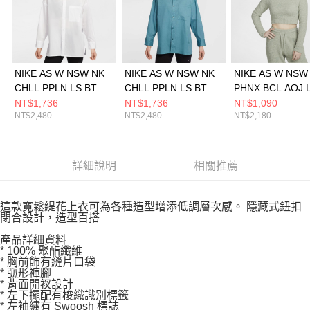
NIKE AS W NSW NK
NIKE AS W NSW NK
NIKE AS W NSW
CHLL PPLN LS BTN T
CHLL PPLN LS BTN T
PHNX BCL AOJ 
女 長袖上衣
女 長袖上衣
女 長袖上衣
NT$1,736
NT$1,736
NT$1,090
NT$2,480
NT$2,480
NT$2,180
HJ0716100
HJ0716006
FZ1717370
詳細說明
相關推薦
這款寬鬆緹花上衣可為各種造型增添低調層次感。 隱藏式鈕扣
閉合設計，造型百搭
產品詳細資料
* 100% 聚酯纖維
* 胸前飾有縫片口袋
* 弧形褲腳
* 背面開衩設計
* 左下擺配有梭織識別標籤
* 左袖繡有 Swoosh 標誌