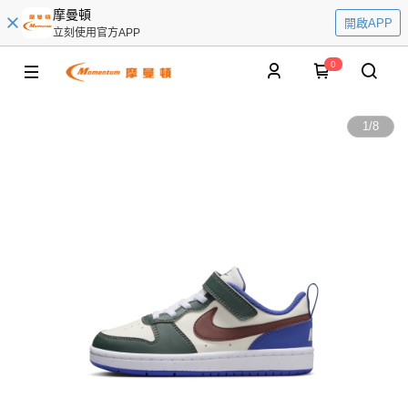
摩曼頓
開啟APP
立刻使用官方APP
0
1
/
8