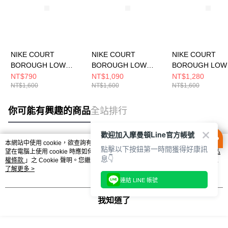
NIKE COURT
NIKE COURT
NIKE COURT
BOROUGH LOW
BOROUGH LOW
BOROUGH LOW
RECRAFT (PS) 中大
RECRAFT (PS) 中大
RECRAFT (PS)
NT$790
NT$1,090
NT$1,280
NT$1,600
NT$1,600
NT$1,600
童 休閒鞋 DV5457106
童 休閒鞋 DV5457135
童 休閒鞋 DV545
你可能有興趣的商品
全站排行
歡迎加入摩曼頓Line官方帳號
本網站中使用 cookie，欲查詢有關本網站使用 cookie 方式之詳情，及若您不希
點擊以下按鈕第一時間獲得好康訊
熱門標籤
望在電腦上使用 cookie 時應如何變更電腦的 cookie 設定，請參閱本網站「
隱私
息👇
權條款
」之 Cookie 聲明。您繼續使用本網站即表示您同意本公司得按本網站使
用條款之 Cookie 聲明使用 cookie。
了解更多 >
連結 LINE 帳號
我知道了