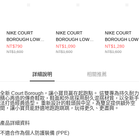
NIKE COURT
NIKE COURT
NIKE COURT
BOROUGH LOW
BOROUGH LOW
BOROUGH LOW
RECRAFT (PS) 中大
RECRAFT (PS) 中大
RECRAFT (PS)
NT$790
NT$1,090
NT$1,280
NT$1,600
NT$1,600
NT$1,600
童 休閒鞋 DV5457106
童 休閒鞋 DV5457135
童 休閒鞋 DV545
詳細說明
相關推薦
全新 Court Borough，讓小寶貝贏在起跑點。 這雙專為持久耐力
精心再造的傳奇鞋款，鞋面和外底採用耐久混搭材質，以全新手
法打造經典造型。 重新設計的鞋頭與中足，為雙足提供額外空
間，讓小寶貝能舒適地跑跑跳跳，玩得更久、更盡興。
產品詳細資料
不適合作為個人防護裝備 (PPE)