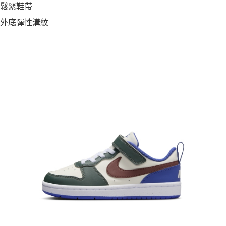
鬆緊鞋帶
外底彈性溝紋