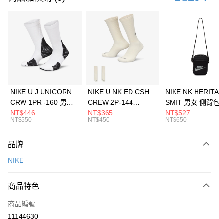
信用卡分期付款
3 期 0 利率 每期
NT$533
21家銀行
合作金庫商業銀行
第一商業銀行
LINE Pay
華南商業銀行
彰化商業銀行
Apple Pay
上海商業儲蓄銀行
台北富邦商業銀行
國泰世華商業銀行
兆豐國際商業銀行
悠遊付
臺灣中小企業銀行
台中商業銀行
NIKE U J UNICORN
NIKE U NK ED CSH
NIKE NK HERIT
匯豐（台灣）商業銀行
華泰商業銀行
CRW 1PR -160 男女
CREW 2P-144
SMIT 男女 側背
全盈+PAY
聯邦商業銀行
遠東國際商業銀行
中統襪 FZ3393100
EMBRDY 男女 短統襪
BA5871010
NT$446
NT$365
NT$527
元大商業銀行
永豐商業銀行
NT$550
NT$450
NT$650
AFTEE先享後付
FZ3073133
玉山商業銀行
星展（台灣）商業銀行
相關說明
台新國際商業銀行
中國信託商業銀行
品牌
【關於「AFTEE先享後付」】
台灣樂天信用卡公司
AFTEE先享後付是「在收到商品之後才付款」的支付方式。 讓您購物簡單
運送方式
NIKE
便利好安心！
１．簡單：不需註冊會員、不需綁卡、不需儲值。
7-11取貨(快速到店)
２．便利：只要手機號碼，簡訊認證，即可結帳。
商品特色
每筆NT$100，滿NT$1,500(含以上)免運費
３．安心：先確認商品／服務後，再付款。
商品編號
宅配
【「AFTEE先享後付」結帳流程】
１．於結帳方式選擇「AFTEE先享後付」後，將跳轉至「AFTEE先享後付」
11144630
每筆NT$100，滿NT$1,500(含以上)免運費