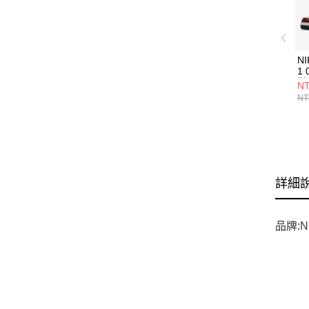
NI
1 
鞋 
NT
NT
詳細
品牌:N