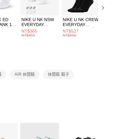
頁面，進行簡訊認證並確認金額後，即可完成結帳。
00，滿NT$1,500(含以上)免運費
成立數日內，您將收到繳費通知簡訊。
費通知簡訊後14天內，點擊此簡訊中的連結，可透過四大超商
市自取
K ED
NIKE U NK NSW
NIKE U NK CREW
NIKE U NK
網路銀行／等多元方式進行付款，方視為交易完成。
ANK 1P
EVERYDAY
EVERYDAY
EVERYDAY LTW
00，滿NT$1,500(含以上)免運費
：結帳手續完成當下不需立刻繳費，但若您需要取消訂單，請聯
 男 中統
ESSENTIAL CR
BBALL 3PR 男女
ANKLE 3PR 男女
NT$365
NT$527
NT$365
的店家。未經商家同意取消之訂單仍視為有效，需透過AFTEE
8104
男女 短統襪
長統襪
踝襪 SX7677010
NT$450
NT$650
NT$450
繳納相關費用。
DX5089103
DA2123010
否成功請以「AFTEE先享後付 」之結帳頁面顯示為準，若有關於
功／繳費後需取消欲退款等相關疑問，請聯繫「AFTEE先享後
援中心」
https://netprotections.freshdesk.com/support/home
項】
恩沛科技股份有限公司提供之「AFTEE先享後付」服務完成之
鞋
AIR 休閒鞋
休閒鞋 鞋子
依本服務之必要範圍內提供個人資料，並將交易相關給付款項請
讓予恩沛科技股份有限公司。
個人資料處理事宜，請瀏覽以下網址：
ee.tw/terms/#terms3
年的使用者請事先徵得法定代理人或監護人之同意方可使用
E先享後付」，若未經同意申辦者引起之損失，本公司不負相關責
AFTEE先享後付」時，將依據個別帳號之用戶狀況，依本公司
核予不同之上限額度；若仍有額度不足之情形，本公司將視審查
用戶進行身份認證。
一人註冊多個帳號或使用他人資訊註冊。若發現惡意使用之情
科技股份有限公司將有權停止該用戶之使用額度並採取法律行