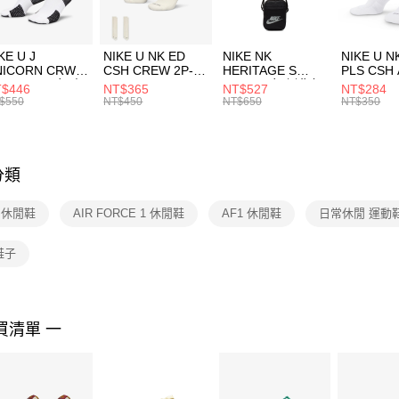
付」結帳
每筆NT$1
２．訂單
３．收到繳
付款後門
KE U J
NIKE U NK ED
NIKE NK
NIKE U N
／ATM／
NICORN CRW
CSH CREW 2P-
HERITAGE S
PLS CSH 
每筆NT$1
※ 請注意
R -160 男女 中
144 EMBRDY 男
SMIT 男女 側背包
144 DBL
$446
NT$365
NT$527
NT$284
絡購買商品
襪 FZ3393100
女 短統襪
BA5871010
襪 DH405
$550
NT$450
NT$650
NT$350
先享後付
FZ3073133
※ 交易是
是否繳費成
付客戶支
分類
【注意事
１．透過由
E 休閒鞋
AIR FORCE 1 休閒鞋
AF1 休閒鞋
日常休閒 運動
交易，需
求債權轉
２．關於
 鞋子
https://aft
３．未成
「AFTE
任。
買清單 一
４．使用「
即時審查
結果請求
５．嚴禁
形，恩沛