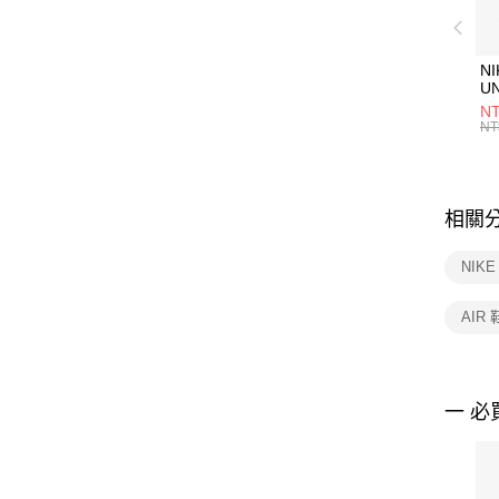
NI
U
1P
NT
統
NT
相關
NIK
AIR
一 必