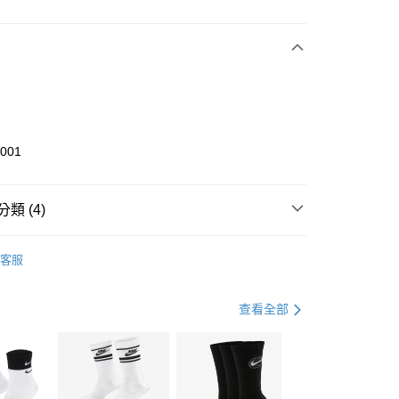
次付款
期付款
0 利率 每期
NT$1,200
21家銀行
庫商業銀行
第一商業銀行
業銀行
彰化商業銀行
業儲蓄銀行
台北富邦商業銀行
華商業銀行
兆豐國際商業銀行
6001
小企業銀行
台中商業銀行
台灣）商業銀行
華泰商業銀行
業銀行
遠東國際商業銀行
類 (4)
業銀行
永豐商業銀行
享後付
業銀行
星展（台灣）商業銀行
KE
全系列鞋款
客服
際商業銀行
中國信託商業銀行
FTEE先享後付」】
鞋類
休閒鞋
天信用卡公司
先享後付是「在收到商品之後才付款」的支付方式。 讓您購物簡單
心！
休閒戶外
鞋
查看全部
：不需註冊會員、不需綁卡、不需儲值。
：只要手機號碼，簡訊認證，即可結帳。
春日輕出走｜休閒鞋 4折起
(快速到店)
：先確認商品／服務後，再付款。
00，滿NT$1,500(含以上)免運費
EE先享後付」結帳流程】
方式選擇「AFTEE先享後付」後，將跳轉至「AFTEE先享後