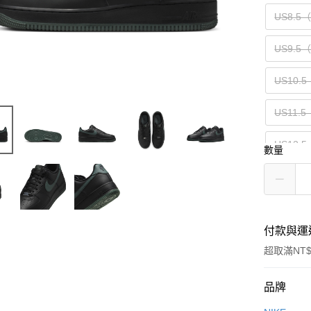
US8.5
US9.5
US10.5
US11.5
US12.5
數量
US14（
付款與運
超取滿NT$
付款方式
品牌