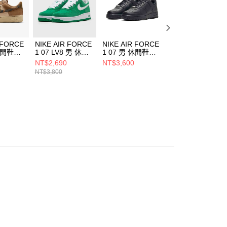
 FORCE
NIKE AIR FORCE
NIKE AIR FORCE
NIKE AIR FORCE
休閒鞋
1 07 LV8 男 休閒
1 07 男 休閒鞋
1 07 LV8 男 休閒
0
鞋 IB6388300
CW2288001
鞋 HQ4987010
NT$2,690
NT$3,600
NT$1,890
NT$3,800
NT$3,800