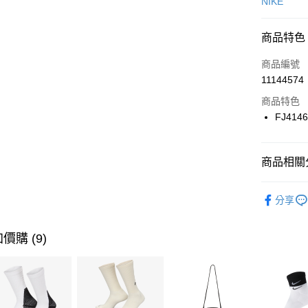
信用卡一
NIKE
信用卡分
商品特色
3 期 
商品編號
合作金
LINE Pay
11144574
華南商
Apple Pay
上海商
商品特色
國泰世
FJ414
悠遊付
臺灣中
匯豐（
全盈+PAY
聯邦商
商品相關分
元大商
AFTEE先
玉山商
品牌
NI
相關說明
分享
台新國
【關於「A
男性商品
台灣樂
AFTEE
便利好安
運動類型
運送方式
價購 (9)
１．簡單
２．便利
促銷活動
7-11取貨
３．安心
每筆NT$1
【「AFT
宅配
１．於結帳