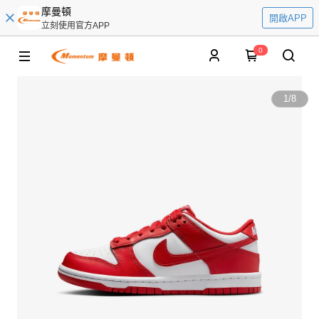
摩曼頓
開啟APP
立刻使用官方APP
0
1
/
8