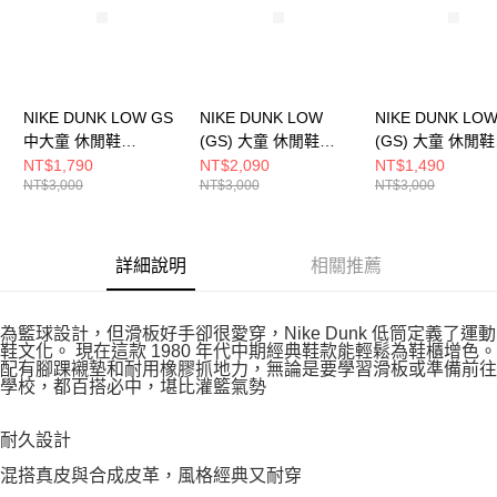
NIKE DUNK LOW GS
NIKE DUNK LOW
NIKE DUNK LO
中大童 休閒鞋
(GS) 大童 休閒鞋
(GS) 大童 休閒鞋
FN7784001
IB8891191
HQ3474171
NT$1,790
NT$2,090
NT$1,490
NT$3,000
NT$3,000
NT$3,000
詳細說明
相關推薦
為籃球設計，但滑板好手卻很愛穿，Nike Dunk 低筒定義了運動
鞋文化。 現在這款 1980 年代中期經典鞋款能輕鬆為鞋櫃增色。
配有腳踝襯墊和耐用橡膠抓地力，無論是要學習滑板或準備前往
學校，都百搭必中，堪比灌籃氣勢
耐久設計
混搭真皮與合成皮革，風格經典又耐穿