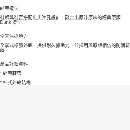
經典造型
鞋領與鞋舌搭配鞋尖沖孔設計，融合出原汁原味的經典原版
Dunk 造型
全天候抓地力
全掌式橡膠外底，提供耐久抓地力，並採用與原版相仿的防滑鞋
紋
產品詳細資料
* 經典鞋帶
* 杯式外底結構