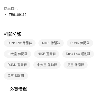
結帳頁面，進行簡訊認證並確認金額後，即可完成結帳。
２．訂單成立數日內，您將收到繳費通知簡訊。
商品特色
付款後門市自取
３．收到繳費通知簡訊後14天內，點擊此簡訊中的連結，可透過四大超商／
FB9109119
每筆NT$100，滿NT$1,500(含以上)免運費
ATM／網路銀行／等多元方式進行付款，方視為交易完成。
※ 請注意：結帳手續完成當下不需立刻繳費，但若您需要取消訂單，請聯絡
購買商品的店家。未經商家同意取消之訂單仍視為有效，需透過AFTEE先享
後付繳納相關費用。
※ 交易是否成功請以「AFTEE先享後付 」之結帳頁面顯示為準，若有關於
相關分類
是否繳費成功／繳費後需取消欲退款等相關疑問，請聯繫「AFTEE先享後付
客戶支援中心」
https://netprotections.freshdesk.com/support/home
Dunk Low 休閒鞋
NIKE 休閒鞋
DUNK 休閒鞋
【注意事項】
中大童 休閒鞋
NIKE 運動鞋
Dunk Low 運動鞋
１．透過由恩沛科技股份有限公司提供之「AFTEE先享後付」服務完成之交
易，需依本服務之必要範圍內提供個人資料，並將交易相關給付款項請求債
權轉讓予恩沛科技股份有限公司。
DUNK 運動鞋
中大童 運動鞋
兒童 休閒鞋
２．關於個人資料處理事宜，請瀏覽以下網址：
https://aftee.tw/terms/#terms3
兒童 運動鞋
３．未成年的使用者請事先徵得法定代理人或監護人之同意方可使用
「AFTEE先享後付」，若未經同意申辦者引起之損失，本公司不負相關責
任。
一 必買清單 一
４．使用「AFTEE先享後付」時，將依據個別帳號之用戶狀況，依本公司即
時審查核予不同之上限額度；若仍有額度不足之情形，本公司將視審查結果
請求用戶進行身份認證。
５．嚴禁一人註冊多個帳號或使用他人資訊註冊。若發現惡意使用之情形，
恩沛科技股份有限公司將有權停止該用戶之使用額度並採取法律行動。