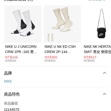
信用卡分期付款
3 期 0 利率 每期
NT$900
21家銀行
合作金庫商業銀行
第一商業銀行
LINE Pay
華南商業銀行
彰化商業銀行
Apple Pay
上海商業儲蓄銀行
台北富邦商業銀行
國泰世華商業銀行
兆豐國際商業銀行
悠遊付
臺灣中小企業銀行
台中商業銀行
NIKE U J UNICORN
NIKE U NK ED CSH
NIKE NK HERIT
匯豐（台灣）商業銀行
華泰商業銀行
CRW 1PR -160 男女
CREW 2P-144
SMIT 男女 側背
全盈+PAY
聯邦商業銀行
遠東國際商業銀行
中統襪 FZ3393100
EMBRDY 男女 短統襪
BA5871010
NT$446
NT$365
NT$527
元大商業銀行
永豐商業銀行
NT$550
NT$450
NT$650
AFTEE先享後付
FZ3073133
玉山商業銀行
星展（台灣）商業銀行
相關說明
台新國際商業銀行
中國信託商業銀行
品牌
【關於「AFTEE先享後付」】
台灣樂天信用卡公司
AFTEE先享後付是「在收到商品之後才付款」的支付方式。 讓您購物簡單
運送方式
NIKE
便利好安心！
１．簡單：不需註冊會員、不需綁卡、不需儲值。
7-11取貨(快速到店)
２．便利：只要手機號碼，簡訊認證，即可結帳。
商品特色
每筆NT$100，滿NT$1,500(含以上)免運費
３．安心：先確認商品／服務後，再付款。
商品編號
宅配
【「AFTEE先享後付」結帳流程】
１．於結帳方式選擇「AFTEE先享後付」後，將跳轉至「AFTEE先享後付」
11144570
每筆NT$100，滿NT$1,500(含以上)免運費