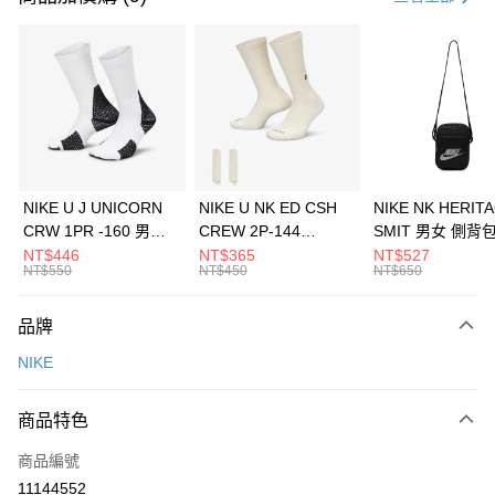
信用卡分期付款
3 期 0 利率 每期
NT$1,126
21家銀行
合作金庫商業銀行
第一商業銀行
LINE Pay
華南商業銀行
彰化商業銀行
Apple Pay
上海商業儲蓄銀行
台北富邦商業銀行
國泰世華商業銀行
兆豐國際商業銀行
悠遊付
臺灣中小企業銀行
台中商業銀行
NIKE U J UNICORN
NIKE U NK ED CSH
NIKE NK HERIT
匯豐（台灣）商業銀行
華泰商業銀行
CRW 1PR -160 男女
CREW 2P-144
SMIT 男女 側背
全盈+PAY
聯邦商業銀行
遠東國際商業銀行
中統襪 FZ3393100
EMBRDY 男女 短統襪
BA5871010
NT$446
NT$365
NT$527
元大商業銀行
永豐商業銀行
NT$550
NT$450
NT$650
AFTEE先享後付
FZ3073133
玉山商業銀行
星展（台灣）商業銀行
相關說明
台新國際商業銀行
中國信託商業銀行
品牌
【關於「AFTEE先享後付」】
台灣樂天信用卡公司
AFTEE先享後付是「在收到商品之後才付款」的支付方式。 讓您購物簡單
運送方式
NIKE
便利好安心！
１．簡單：不需註冊會員、不需綁卡、不需儲值。
7-11取貨(快速到店)
２．便利：只要手機號碼，簡訊認證，即可結帳。
商品特色
每筆NT$100，滿NT$1,500(含以上)免運費
３．安心：先確認商品／服務後，再付款。
商品編號
宅配
【「AFTEE先享後付」結帳流程】
１．於結帳方式選擇「AFTEE先享後付」後，將跳轉至「AFTEE先享後付」
11144552
每筆NT$100，滿NT$1,500(含以上)免運費