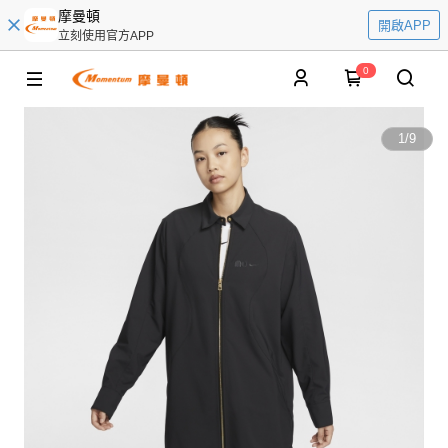
摩曼頓
開啟APP
立刻使用官方APP
0
1
/
9