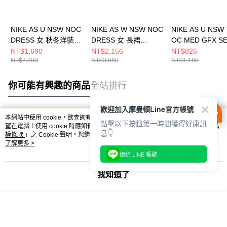
NIKE AS U NSW NOC
NIKE AS W NSW NOC
NIKE AS U NSW
DRESS 女 秋冬洋裝
DRESS 女 長裙
OC MED GFX S
FV7805121
HJ0537010
男 短袖上衣
NT$1,690
NT$2,156
NT$826
NT$3,380
NT$3,080
NT$1,180
HQ9259114
你可能有興趣的商品
全站排行
歡迎加入摩曼頓Line官方帳號
本網站中使用 cookie，欲查詢有關本網站使用 cookie 方式之詳情，及若您不希
點擊以下按鈕第一時間獲得好康訊
熱門標籤
望在電腦上使用 cookie 時應如何變更電腦的 cookie 設定，請參閱本網站「
隱私
息👇
權條款
」之 Cookie 聲明。您繼續使用本網站即表示您同意本公司得按本網站使
用條款之 Cookie 聲明使用 cookie。
了解更多 >
連結 LINE 帳號
我知道了