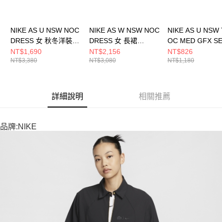
NIKE AS U NSW NOC
NIKE AS W NSW NOC
NIKE AS U NSW
DRESS 女 秋冬洋裝
DRESS 女 長裙
OC MED GFX S
FV7805121
HJ0537010
男 短袖上衣
NT$1,690
NT$2,156
NT$826
NT$3,380
NT$3,080
NT$1,180
HQ9259114
詳細說明
相關推薦
品牌:NIKE