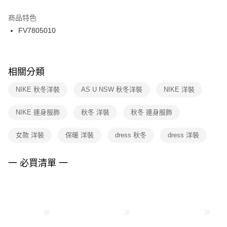
結帳頁面，進行簡訊認證並確認金額後，即可完成結帳。
２．訂單成立數日內，您將收到繳費通知簡訊。
商品特色
付款後門市自取
３．收到繳費通知簡訊後14天內，點擊此簡訊中的連結，可透過四大超商／
FV7805010
每筆NT$100，滿NT$1,500(含以上)免運費
ATM／網路銀行／等多元方式進行付款，方視為交易完成。
※ 請注意：結帳手續完成當下不需立刻繳費，但若您需要取消訂單，請聯絡
購買商品的店家。未經商家同意取消之訂單仍視為有效，需透過AFTEE先享
後付繳納相關費用。
※ 交易是否成功請以「AFTEE先享後付 」之結帳頁面顯示為準，若有關於
相關分類
是否繳費成功／繳費後需取消欲退款等相關疑問，請聯繫「AFTEE先享後付
客戶支援中心」
https://netprotections.freshdesk.com/support/home
NIKE 秋冬洋裝
AS U NSW 秋冬洋裝
NIKE 洋裝
【注意事項】
NIKE 連身服飾
秋冬 洋裝
秋冬 連身服飾
１．透過由恩沛科技股份有限公司提供之「AFTEE先享後付」服務完成之交
易，需依本服務之必要範圍內提供個人資料，並將交易相關給付款項請求債
權轉讓予恩沛科技股份有限公司。
女款 洋裝
保暖 洋裝
dress 秋冬
dress 洋裝
２．關於個人資料處理事宜，請瀏覽以下網址：
https://aftee.tw/terms/#terms3
３．未成年的使用者請事先徵得法定代理人或監護人之同意方可使用
一 必買清單 一
「AFTEE先享後付」，若未經同意申辦者引起之損失，本公司不負相關責
任。
４．使用「AFTEE先享後付」時，將依據個別帳號之用戶狀況，依本公司即
時審查核予不同之上限額度；若仍有額度不足之情形，本公司將視審查結果
請求用戶進行身份認證。
５．嚴禁一人註冊多個帳號或使用他人資訊註冊。若發現惡意使用之情形，
恩沛科技股份有限公司將有權停止該用戶之使用額度並採取法律行動。