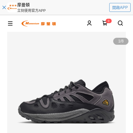
摩曼頓
開啟APP
立刻使用官方APP
0
1
/
8