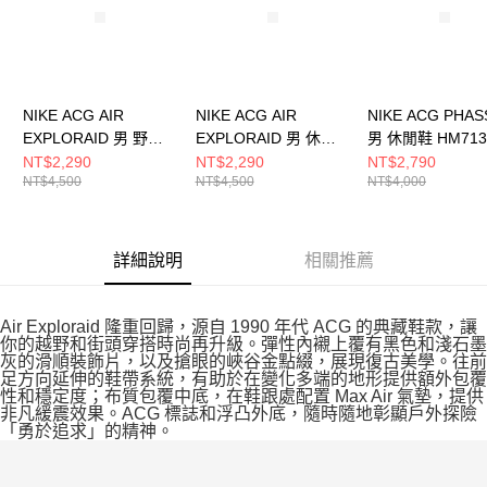
NIKE ACG AIR
NIKE ACG AIR
NIKE ACG PHAS
EXPLORAID 男 野跑
EXPLORAID 男 休閒
男 休閒鞋 HM713
鞋 FV2925600
鞋 FJ1920400
NT$2,290
NT$2,290
NT$2,790
NT$4,500
NT$4,500
NT$4,000
詳細說明
相關推薦
Air Exploraid 隆重回歸，源自 1990 年代 ACG 的典藏鞋款，讓
你的越野和街頭穿搭時尚再升級。彈性內襯上覆有黑色和淺石墨
灰的滑順裝飾片，以及搶眼的峽谷金點綴，展現復古美學。往前
足方向延伸的鞋帶系統，有助於在變化多端的地形提供額外包覆
性和穩定度；布質包覆中底，在鞋跟處配置 Max Air 氣墊，提供
非凡緩震效果。ACG 標誌和浮凸外底，隨時隨地彰顯戶外探險
「勇於追求」的精神。