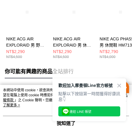
NIKE ACG AIR
NIKE ACG AIR
NIKE ACG PHAS
EXPLORAID 男 野跑
EXPLORAID 男 休閒
男 休閒鞋 HM713
鞋 FV2925600
鞋 FJ1920400
NT$2,290
NT$2,290
NT$2,790
NT$4,500
NT$4,500
NT$4,000
你可能有興趣的商品
全站排行
歡迎加入摩曼頓Line官方帳號
本網站中使用 cookie，欲查詢有關本網站使用 cookie 方式之詳情，及若您不希
點擊以下按鈕第一時間獲得好康訊
熱門標籤
望在電腦上使用 cookie 時應如何變更電腦的 cookie 設定，請參閱本網站「
隱私
息👇
權條款
」之 Cookie 聲明。您繼續使用本網站即表示您同意本公司得按本網站使
用條款之 Cookie 聲明使用 cookie。
了解更多 >
連結 LINE 帳號
我知道了