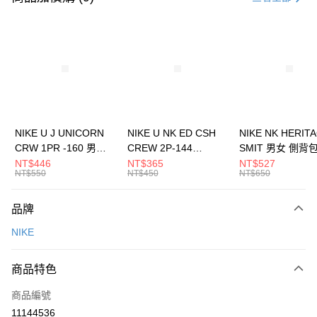
信用卡分期付款
3 期 0 利率 每期
NT$1,500
21家銀行
合作金庫商業銀行
第一商業銀行
LINE Pay
華南商業銀行
彰化商業銀行
Apple Pay
上海商業儲蓄銀行
台北富邦商業銀行
國泰世華商業銀行
兆豐國際商業銀行
悠遊付
臺灣中小企業銀行
台中商業銀行
NIKE U J UNICORN
NIKE U NK ED CSH
NIKE NK HERIT
匯豐（台灣）商業銀行
華泰商業銀行
CRW 1PR -160 男女
CREW 2P-144
SMIT 男女 側背
全盈+PAY
聯邦商業銀行
遠東國際商業銀行
中統襪 FZ3393100
EMBRDY 男女 短統襪
BA5871010
NT$446
NT$365
NT$527
元大商業銀行
永豐商業銀行
NT$550
NT$450
NT$650
AFTEE先享後付
FZ3073133
玉山商業銀行
星展（台灣）商業銀行
相關說明
台新國際商業銀行
中國信託商業銀行
品牌
【關於「AFTEE先享後付」】
台灣樂天信用卡公司
AFTEE先享後付是「在收到商品之後才付款」的支付方式。 讓您購物簡單
運送方式
NIKE
便利好安心！
１．簡單：不需註冊會員、不需綁卡、不需儲值。
7-11取貨(快速到店)
２．便利：只要手機號碼，簡訊認證，即可結帳。
商品特色
每筆NT$100，滿NT$1,500(含以上)免運費
３．安心：先確認商品／服務後，再付款。
商品編號
宅配
【「AFTEE先享後付」結帳流程】
１．於結帳方式選擇「AFTEE先享後付」後，將跳轉至「AFTEE先享後付」
11144536
每筆NT$100，滿NT$1,500(含以上)免運費