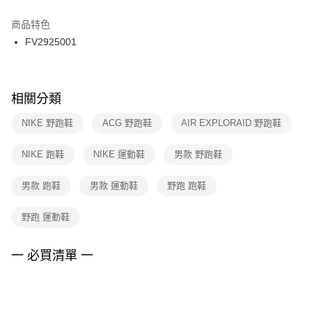
結帳頁面，進行簡訊認證並確認金額後，即可完成結帳。
２．訂單成立數日內，您將收到繳費通知簡訊。
商品特色
付款後門市自取
３．收到繳費通知簡訊後14天內，點擊此簡訊中的連結，可透過四大超商／
FV2925001
每筆NT$100，滿NT$1,500(含以上)免運費
ATM／網路銀行／等多元方式進行付款，方視為交易完成。
※ 請注意：結帳手續完成當下不需立刻繳費，但若您需要取消訂單，請聯絡
購買商品的店家。未經商家同意取消之訂單仍視為有效，需透過AFTEE先享
後付繳納相關費用。
※ 交易是否成功請以「AFTEE先享後付 」之結帳頁面顯示為準，若有關於
相關分類
是否繳費成功／繳費後需取消欲退款等相關疑問，請聯繫「AFTEE先享後付
客戶支援中心」
https://netprotections.freshdesk.com/support/home
NIKE 野跑鞋
ACG 野跑鞋
AIR EXPLORAID 野跑鞋
【注意事項】
NIKE 跑鞋
NIKE 運動鞋
男款 野跑鞋
１．透過由恩沛科技股份有限公司提供之「AFTEE先享後付」服務完成之交
易，需依本服務之必要範圍內提供個人資料，並將交易相關給付款項請求債
權轉讓予恩沛科技股份有限公司。
男款 跑鞋
男款 運動鞋
野跑 跑鞋
２．關於個人資料處理事宜，請瀏覽以下網址：
https://aftee.tw/terms/#terms3
野跑 運動鞋
３．未成年的使用者請事先徵得法定代理人或監護人之同意方可使用
「AFTEE先享後付」，若未經同意申辦者引起之損失，本公司不負相關責
任。
一 必買清單 一
４．使用「AFTEE先享後付」時，將依據個別帳號之用戶狀況，依本公司即
時審查核予不同之上限額度；若仍有額度不足之情形，本公司將視審查結果
請求用戶進行身份認證。
５．嚴禁一人註冊多個帳號或使用他人資訊註冊。若發現惡意使用之情形，
恩沛科技股份有限公司將有權停止該用戶之使用額度並採取法律行動。