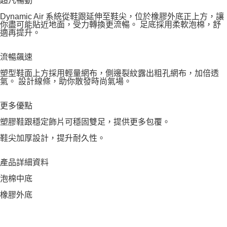
超凡暢動
Dynamic Air 系統從鞋跟延伸至鞋尖，位於橡膠外底正上方，讓
你盡可能貼近地面，受力轉換更流暢。 足底採用柔軟泡棉，舒
適再提升。
流暢飆速
塑型鞋面上方採用輕量網布，側邊裂紋露出粗孔網布，加倍透
氣。 設計線條，助你散發時尚氣場。
更多優點
塑膠鞋跟穩定飾片可穩固雙足，提供更多包覆。
鞋尖加厚設計，提升耐久性。
產品詳細資料
泡棉中底
橡膠外底