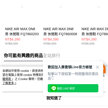
NIKE AIR MAX DN8
NIKE AIR MAX DN8
NIKE AIR MAX D
男 休閒鞋 FQ7860203
男 休閒鞋 FQ7860008
男 休閒鞋 FQ786
NT$4,390
NT$4,390
NT$4,390
NT$6,300
NT$6,300
NT$6,300
你可能有興趣的商品
全站排行
歡迎加入摩曼頓Line官方帳號
本網站中使用 cookie，欲查詢有關本網站使用 cookie 方式之詳情，及若您不希
點擊以下按鈕第一時間獲得好康訊
熱門標籤
望在電腦上使用 cookie 時應如何變更電腦的 cookie 設定，請參閱本網站「
隱私
息👇
權條款
」之 Cookie 聲明。您繼續使用本網站即表示您同意本公司得按本網站使
用條款之 Cookie 聲明使用 cookie。
了解更多 >
連結 LINE 帳號
我知道了