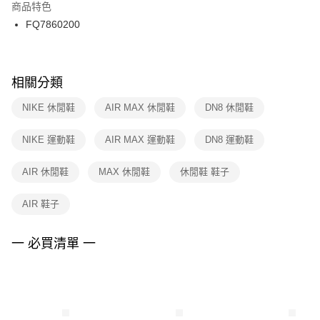
２．訂單成立數日內，您將收到繳費通知簡訊。
商品特色
付款後門市自取
３．收到繳費通知簡訊後14天內，點擊此簡訊中的連結，可透過四大超商／
FQ7860200
每筆NT$100，滿NT$1,500(含以上)免運費
ATM／網路銀行／等多元方式進行付款，方視為交易完成。
※ 請注意：結帳手續完成當下不需立刻繳費，但若您需要取消訂單，請聯絡
購買商品的店家。未經商家同意取消之訂單仍視為有效，需透過AFTEE先享
後付繳納相關費用。
※ 交易是否成功請以「AFTEE先享後付 」之結帳頁面顯示為準，若有關於
相關分類
是否繳費成功／繳費後需取消欲退款等相關疑問，請聯繫「AFTEE先享後付
客戶支援中心」
https://netprotections.freshdesk.com/support/home
NIKE 休閒鞋
AIR MAX 休閒鞋
DN8 休閒鞋
【注意事項】
NIKE 運動鞋
AIR MAX 運動鞋
DN8 運動鞋
１．透過由恩沛科技股份有限公司提供之「AFTEE先享後付」服務完成之交
易，需依本服務之必要範圍內提供個人資料，並將交易相關給付款項請求債
權轉讓予恩沛科技股份有限公司。
AIR 休閒鞋
MAX 休閒鞋
休閒鞋 鞋子
２．關於個人資料處理事宜，請瀏覽以下網址：
https://aftee.tw/terms/#terms3
AIR 鞋子
３．未成年的使用者請事先徵得法定代理人或監護人之同意方可使用
「AFTEE先享後付」，若未經同意申辦者引起之損失，本公司不負相關責
任。
一 必買清單 一
４．使用「AFTEE先享後付」時，將依據個別帳號之用戶狀況，依本公司即
時審查核予不同之上限額度；若仍有額度不足之情形，本公司將視審查結果
請求用戶進行身份認證。
５．嚴禁一人註冊多個帳號或使用他人資訊註冊。若發現惡意使用之情形，
恩沛科技股份有限公司將有權停止該用戶之使用額度並採取法律行動。