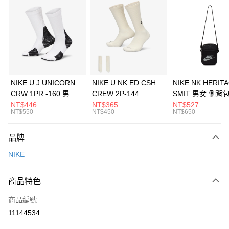
信用卡分期付款
3 期 0 利率 每期
NT$2,100
21家銀行
合作金庫商業銀行
第一商業銀行
LINE Pay
華南商業銀行
彰化商業銀行
Apple Pay
上海商業儲蓄銀行
台北富邦商業銀行
國泰世華商業銀行
兆豐國際商業銀行
悠遊付
臺灣中小企業銀行
台中商業銀行
NIKE U J UNICORN
NIKE U NK ED CSH
NIKE NK HERIT
匯豐（台灣）商業銀行
華泰商業銀行
CRW 1PR -160 男女
CREW 2P-144
SMIT 男女 側背
全盈+PAY
聯邦商業銀行
遠東國際商業銀行
中統襪 FZ3393100
EMBRDY 男女 短統襪
BA5871010
NT$446
NT$365
NT$527
元大商業銀行
永豐商業銀行
NT$550
NT$450
NT$650
AFTEE先享後付
FZ3073133
玉山商業銀行
星展（台灣）商業銀行
相關說明
台新國際商業銀行
中國信託商業銀行
品牌
【關於「AFTEE先享後付」】
台灣樂天信用卡公司
AFTEE先享後付是「在收到商品之後才付款」的支付方式。 讓您購物簡單
運送方式
NIKE
便利好安心！
１．簡單：不需註冊會員、不需綁卡、不需儲值。
7-11取貨(快速到店)
２．便利：只要手機號碼，簡訊認證，即可結帳。
商品特色
每筆NT$100，滿NT$1,500(含以上)免運費
３．安心：先確認商品／服務後，再付款。
商品編號
宅配
【「AFTEE先享後付」結帳流程】
１．於結帳方式選擇「AFTEE先享後付」後，將跳轉至「AFTEE先享後付」
11144534
每筆NT$100，滿NT$1,500(含以上)免運費
結帳頁面，進行簡訊認證並確認金額後，即可完成結帳。