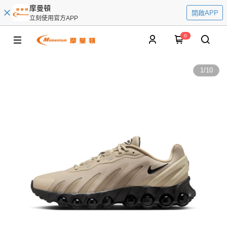
摩曼頓
開啟APP
立刻使用官方APP
0
1
/
10