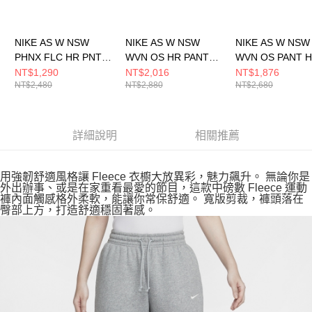
NIKE AS W NSW
NIKE AS W NSW
NIKE AS W NSW
PHNX FLC HR PNT
WVN OS HR PANT
WVN OS PANT 
WIDE 女 長褲
GCEL 女 長褲
GCEL 女 長褲
NT$1,290
NT$2,016
NT$1,876
NT$2,480
NT$2,880
NT$2,680
DQ5616063
IF0392214
II0445047
詳細說明
相關推薦
用強韌舒適風格讓 Fleece 衣櫥大放異彩，魅力飆升。 無論你是
外出辦事、或是在家重看最愛的節目，這款中磅數 Fleece 運動
褲內面觸感格外柔軟，能讓你常保舒適。 寬版剪裁，褲頭落在
臀部上方，打造舒適穩固著感。