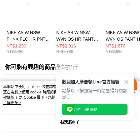
NIKE AS W NSW
NIKE AS W NSW
NIKE AS W NSW
PHNX FLC HR PNT
WVN OS HR PANT
WVN OS PANT 
WIDE 女 長褲
GCEL 女 長褲
GCEL 女 長褲
NT$1,290
NT$2,016
NT$1,876
NT$2,480
NT$2,880
NT$2,680
DQ5616063
IF0392214
II0445047
你可能有興趣的商品
全站排行
歡迎加入摩曼頓Line官方帳號
本網站中使用 cookie，欲查詢有關本網站使用 cookie 方式之詳情，及若您不希
點擊以下按鈕第一時間獲得好康訊
熱門標籤
望在電腦上使用 cookie 時應如何變更電腦的 cookie 設定，請參閱本網站「
隱私
息👇
權條款
」之 Cookie 聲明。您繼續使用本網站即表示您同意本公司得按本網站使
用條款之 Cookie 聲明使用 cookie。
了解更多 >
連結 LINE 帳號
我知道了