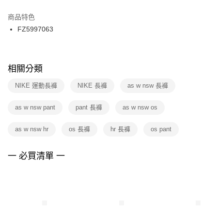
結帳頁面，進行簡訊認證並確認金額後，即可完成結帳。
２．訂單成立數日內，您將收到繳費通知簡訊。
商品特色
付款後門市自取
３．收到繳費通知簡訊後14天內，點擊此簡訊中的連結，可透過四大超商／
FZ5997063
每筆NT$100，滿NT$1,500(含以上)免運費
ATM／網路銀行／等多元方式進行付款，方視為交易完成。
※ 請注意：結帳手續完成當下不需立刻繳費，但若您需要取消訂單，請聯絡
購買商品的店家。未經商家同意取消之訂單仍視為有效，需透過AFTEE先享
後付繳納相關費用。
※ 交易是否成功請以「AFTEE先享後付 」之結帳頁面顯示為準，若有關於
相關分類
是否繳費成功／繳費後需取消欲退款等相關疑問，請聯繫「AFTEE先享後付
客戶支援中心」
https://netprotections.freshdesk.com/support/home
NIKE 運動長褲
NIKE 長褲
as w nsw 長褲
【注意事項】
as w nsw pant
pant 長褲
as w nsw os
１．透過由恩沛科技股份有限公司提供之「AFTEE先享後付」服務完成之交
易，需依本服務之必要範圍內提供個人資料，並將交易相關給付款項請求債
權轉讓予恩沛科技股份有限公司。
as w nsw hr
os 長褲
hr 長褲
os pant
２．關於個人資料處理事宜，請瀏覽以下網址：
https://aftee.tw/terms/#terms3
３．未成年的使用者請事先徵得法定代理人或監護人之同意方可使用
一 必買清單 一
「AFTEE先享後付」，若未經同意申辦者引起之損失，本公司不負相關責
任。
４．使用「AFTEE先享後付」時，將依據個別帳號之用戶狀況，依本公司即
時審查核予不同之上限額度；若仍有額度不足之情形，本公司將視審查結果
請求用戶進行身份認證。
５．嚴禁一人註冊多個帳號或使用他人資訊註冊。若發現惡意使用之情形，
恩沛科技股份有限公司將有權停止該用戶之使用額度並採取法律行動。