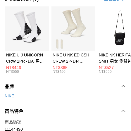
信用卡分期付款
3 期 0 利率 每期
NT$726
21家銀行
合作金庫商業銀行
第一商業銀行
LINE Pay
華南商業銀行
彰化商業銀行
Apple Pay
上海商業儲蓄銀行
台北富邦商業銀行
國泰世華商業銀行
兆豐國際商業銀行
悠遊付
臺灣中小企業銀行
台中商業銀行
NIKE U J UNICORN
NIKE U NK ED CSH
NIKE NK HERIT
匯豐（台灣）商業銀行
華泰商業銀行
CRW 1PR -160 男女
CREW 2P-144
SMIT 男女 側背
全盈+PAY
聯邦商業銀行
遠東國際商業銀行
中統襪 FZ3393100
EMBRDY 男女 短統襪
BA5871010
NT$446
NT$365
NT$527
元大商業銀行
永豐商業銀行
NT$550
NT$450
NT$650
AFTEE先享後付
FZ3073133
玉山商業銀行
星展（台灣）商業銀行
相關說明
台新國際商業銀行
中國信託商業銀行
品牌
【關於「AFTEE先享後付」】
台灣樂天信用卡公司
AFTEE先享後付是「在收到商品之後才付款」的支付方式。 讓您購物簡單
運送方式
NIKE
便利好安心！
１．簡單：不需註冊會員、不需綁卡、不需儲值。
7-11取貨(快速到店)
２．便利：只要手機號碼，簡訊認證，即可結帳。
商品特色
每筆NT$100，滿NT$1,500(含以上)免運費
３．安心：先確認商品／服務後，再付款。
商品編號
宅配
【「AFTEE先享後付」結帳流程】
１．於結帳方式選擇「AFTEE先享後付」後，將跳轉至「AFTEE先享後付」
11144490
每筆NT$100，滿NT$1,500(含以上)免運費