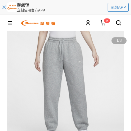
摩曼頓
開啟APP
立刻使用官方APP
0
1
/
8